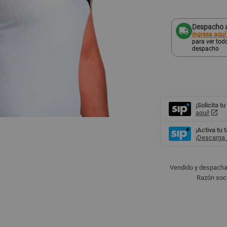
Despacho a
Ingresa aquí
para ver todo
despacho
¡Solicita tu
aquí!
¡Activa tu 
¡Descarga l
Vendido y despacha
Razón soci