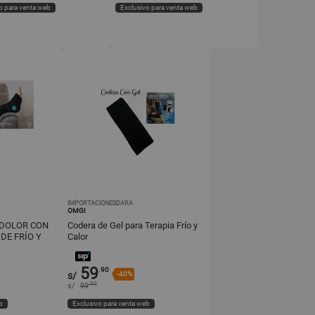
o para venta web
Exclusivo para venta web
IMPORTACIONESDARA
OMGI
 DOLOR CON
Codera de Gel para Terapia Frío y
DE FRÍO Y
Calor
59
.90
s/
-40%
.90
s/
99
b
Exclusivo para venta web