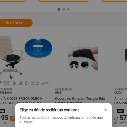
Ver todo
LDLEOSUN
ASARELAELIEL
ASARELAE
 ROSSANA
OMGI
OMGI
JÍN COXIS ERGONÓMICO
Codera de Gel para Terapia Frío
Almohad
VISCO-GEL TECH PREMIUM
Calor Color Negro
Cervical
×
Elige en dónde recibir tus compras
95
69
57
.90
Podrás ver costos y tiempos de entrega en todo lo que
-20%
s/
-30%
s/
busques
.90
.90
120
s/
99
s/
99