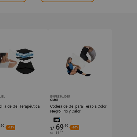
LIEL
EMPRESALIDER
OMGI
illa de Gel Terapéutica
Codera de Gel para Terapia Color
Negro Frio y Calor
69
.90
.90
-42%
s/
-30%
.99
s/
99