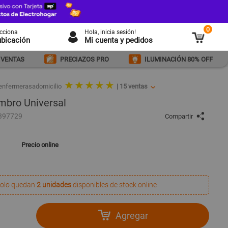
0
ecciona
Hola
, inicia sesión!
ubicación
Mi cuenta y pedidos
 VENTAS
PRECIAZOS PRO
ILUMINACIÓN 80% OFF
★ ★ ★ ★ ★
enfermerasadomicilio
|
15
ventas
mbro Universal
397729
Compartir
Precio online
olo quedan
2 unidades
disponibles de stock online
Agregar