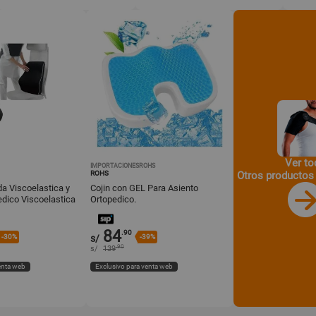
Ver to
IMPORTACIONESROHS
Otros productos
ROHS
 Viscoelastica y
Cojin con GEL Para Asiento
dico Viscoelastica
Ortopedico.
84
.90
-30%
s/
-39%
.90
s/
139
enta web
Exclusivo para venta web