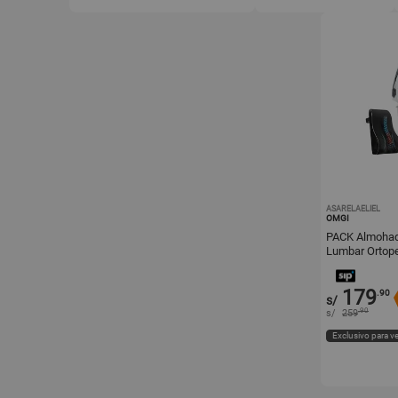
ASARELAELIEL
OMGI
PACK Almohada
Lumbar Ortope
179
.90
s/
.90
s/
259
Exclusivo para v