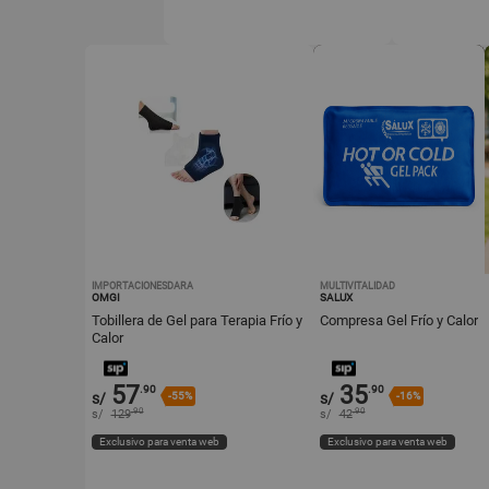
IMPORTACIONESDARA
MULTIVITALIDAD
OMGI
SALUX
Tobillera de Gel para Terapia Frío y
Compresa Gel Frío y Calor
Calor
57
35
.90
.90
s/
-55%
s/
-16%
.90
.90
s/
129
s/
42
Exclusivo para venta web
Exclusivo para venta web