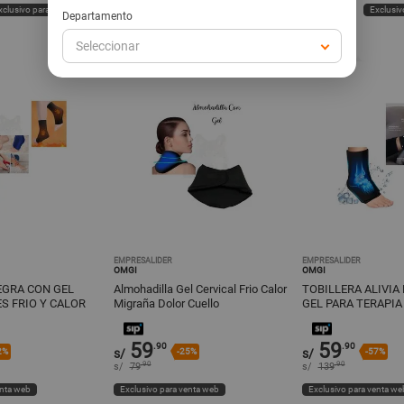
xclusivo para venta web
Exclusivo para venta web
Exclusiv
Departamento
Seleccionar
EMPRESALIDER
EMPRESALIDER
OMGI
OMGI
EGRA CON GEL
Almohadilla Gel Cervical Frio Calor
TOBILLERA ALIVIA
PARA LESIONES FRIO Y CALOR
Migraña Dolor Cuello
GEL PARA TERAPIA 
CALOR
59
59
.90
.90
2%
s/
-25%
s/
-57%
.90
.90
s/
79
s/
139
enta web
Exclusivo para venta web
Exclusivo para venta we