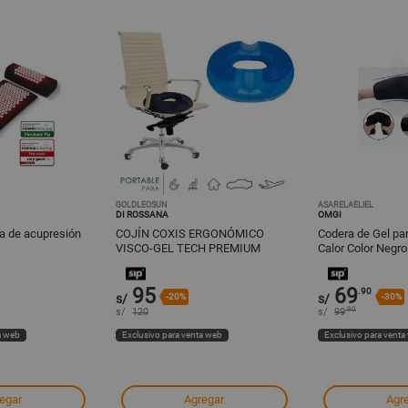
GOLDLEOSUN
ASARELAELIEL
DI ROSSANA
OMGI
la de acupresión
COJÍN COXIS ERGONÓMICO
Codera de Gel par
VISCO-GEL TECH PREMIUM
Calor Color Negro
95
69
.90
s/
-20%
s/
-30%
.90
s/
120
s/
99
a web
Exclusivo para venta web
Exclusivo para venta
egar
Agregar
Agr