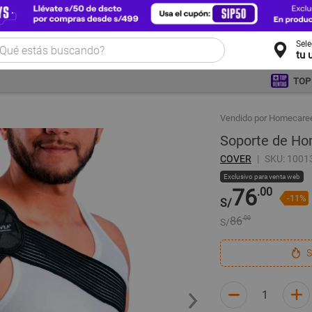
Sel
tu 
TOP
Vendido por Homecare
Soporte de Ho
COVER
SKU: 1001
Exclusivo para venta web
76
.00
-11%
S/
86
.00
S/
S