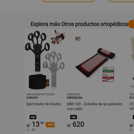
Explora más Otros productos ortopédicos
ANKAFAIMPORTACION
MEDISANA
GO
ANKAFA
MEDISANA
DI
Ejercitador de Dedos
MM 100 - Esterilla de acupresión
CO
con calor
13
620
.90
s/
-60%
s/
s/
s/
35
s/