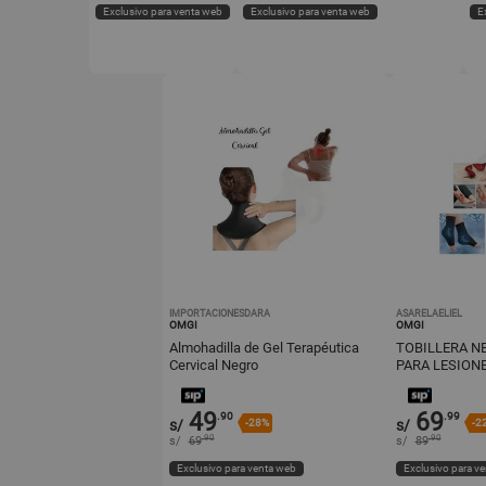
Exclusivo para venta web
Exclusivo para venta web
E
IMPORTACIONESDARA
ASARELAELIEL
OMGI
OMGI
Almohadilla de Gel Terapéutica
TOBILLERA N
Cervical Negro
49
69
.90
.99
s/
-28%
s/
-2
.90
.90
s/
69
s/
89
Exclusivo para venta web
Exclusivo para v