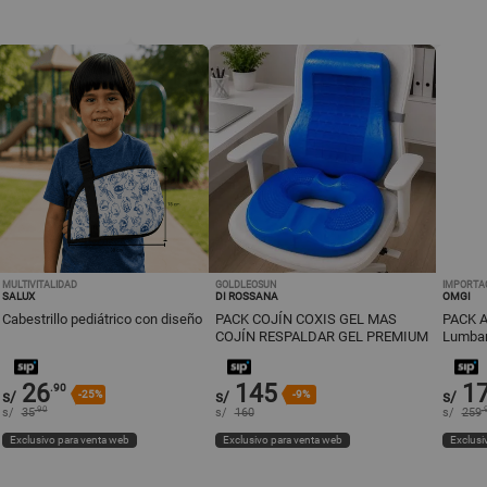
MULTIVITALIDAD
GOLDLEOSUN
IMPORTA
SALUX
DI ROSSANA
OMGI
Cabestrillo pediátrico con diseño
PACK COJÍN COXIS GEL MAS
PACK A
COJÍN RESPALDAR GEL PREMIUM
Lumbar
26
145
1
.90
s/
-25%
s/
-9%
s/
.90
.
s/
35
s/
160
s/
259
Exclusivo para venta web
Exclusivo para venta web
Exclusi