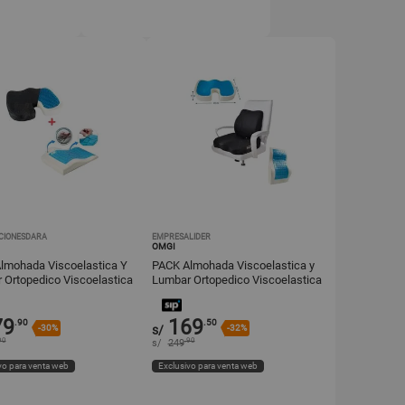
CIONESDARA
EMPRESALIDER
OMGI
lmohada Viscoelastica Y
PACK Almohada Viscoelastica y
 Ortopedico Viscoelastica
Lumbar Ortopedico Viscoelastica
79
169
.90
.50
-30%
s/
-32%
90
.90
s/
249
vo para venta web
Exclusivo para venta web