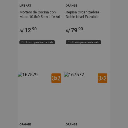
LIFE ART
ORANGE
Mortero de Cocina con
Repisa Organizadora
Mazo 10.5x9.5cm Life Art
Doble Nivel Extraible
Negro Orange
.90
.90
12
79
s/
s/
Exclusivo para venta web
Exclusivo para venta web
ORANGE
ORANGE