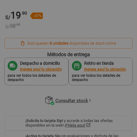
19
.90
-47%
S/
38
.00
S/
Solo quedan
8 unidades
disponibles de stock online
Métodos de entrega
Despacho a domicilio
Retiro en tienda
Ingresa aquí tu ubicación
Ingresa aquí tu ubicación
para ver todos los detalles de
para ver todos los detalles de
despacho
despacho
Consultar stock
¡Solicita tu tarjeta Sip!
y accede a todas las ofertas
disponibles en la web!
¡Pídela aquí!
¡Activa tu tarjeta Sip
sin evaluaciones y disfruta de las