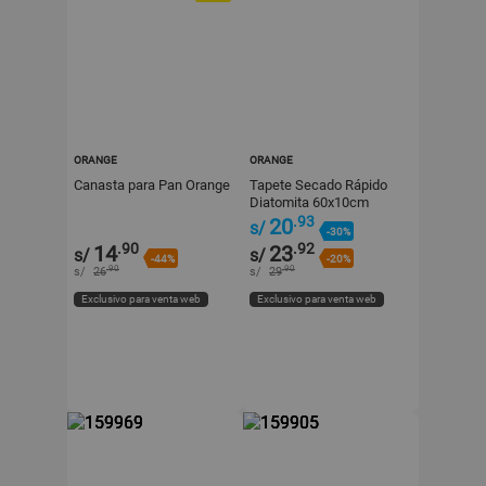
ORANGE
ORANGE
Canasta para Pan Orange
Tapete Secado Rápido
Diatomita 60x10cm
Orange
.93
20
s/
-30%
.90
.92
14
23
s/
s/
-44%
-20%
.90
.90
s/
26
s/
29
Exclusivo para venta web
Exclusivo para venta web