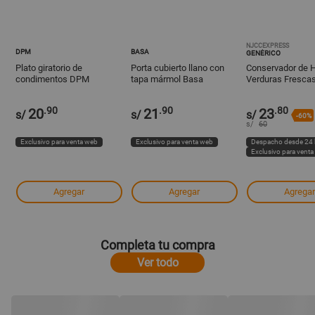
NJCCEXPRESS
DPM
BASA
GENÉRICO
Plato giratorio de
Porta cubierto llano con
Conservador de 
condimentos DPM
tapa mármol Basa
Verduras Fresca
Tiempo Herb Sav
.90
.90
.80
20
21
23
s/
s/
s/
-60%
s/
60
Exclusivo para venta web
Exclusivo para venta web
Despacho desde 24 
Exclusivo para vent
Agregar
Agregar
Agregar
Completa tu compra
Ver todo