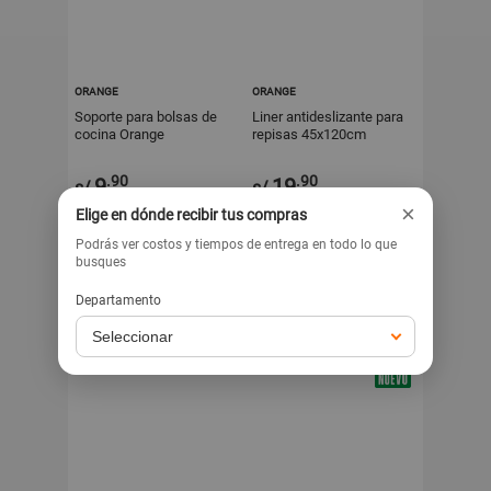
ORANGE
ORANGE
Soporte para bolsas de
Liner antideslizante para
cocina Orange
repisas 45x120cm
Orange
.90
.90
9
19
s/
s/
×
Elige en dónde recibir tus compras
Exclusivo para venta web
Exclusivo para venta web
Podrás ver costos y tiempos de entrega en todo lo que
busques
Departamento