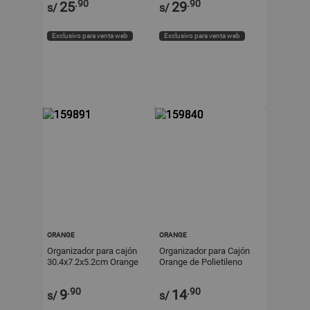
.90
.90
25
29
s/
s/
Exclusivo para venta web
Exclusivo para venta web
ORANGE
ORANGE
Organizador para cajón
Organizador para Cajón
30.4x7.2x5.2cm Orange
Orange de Polietileno
23.3x15.8x5.2cm
.90
.90
9
14
s/
s/