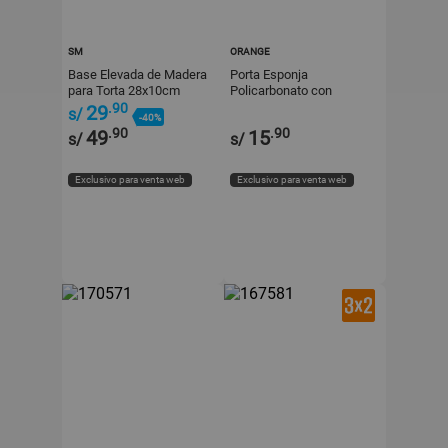
SM
ORANGE
Base Elevada de Madera
Porta Esponja
para Torta 28x10cm
Policarbonato con
Chupón Transparente
.90
29
s/
-40%
Orange
.90
.90
49
15
s/
s/
Exclusivo para venta web
Exclusivo para venta web