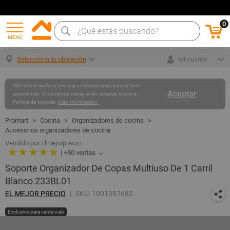
0
MENÚ
Selecciona tu ubicación
Mi cuenta
Utilizamos cookies internas y externas para garantizar tu
Aceptar
experiencia. Al continuar navegando, aceptas nuestra
Política de cookies.
Más información.
Cocina
Organizadores de cocina
Accesorios organizadores de cocina
Vendido por Elmejorprecio
★ ★ ★ ★ ★
|
+50
ventas
Soporte Organizador De Copas Multiuso De 1 Carril
Blanco 233BL01
EL MEJOR PRECIO
SKU: 1001397682
Exclusivo para venta web