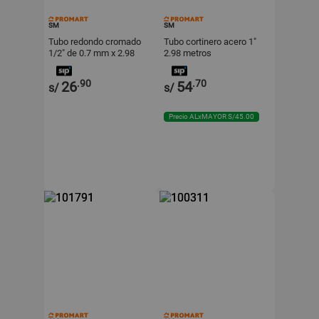
SM
SM
Tubo redondo cromado
Tubo cortinero acero 1"
1/2" de 0.7 mm x 2.98
2.98 metros
metros
.90
.70
26
54
s/
s/
Precio ALxMAYOR S/45.00