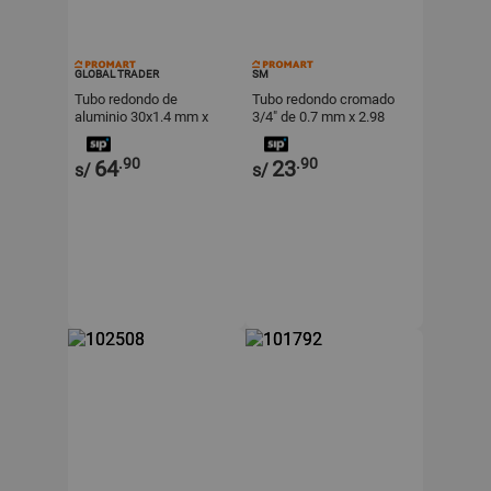
GLOBAL TRADER
SM
Tubo redondo de
Tubo redondo cromado
aluminio 30x1.4 mm x
3/4" de 0.7 mm x 2.98
2.98 metros Global
metros
Trader
.90
.90
64
23
s/
s/