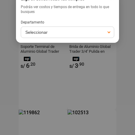
Podrás ver costos y tiempos de entrega en todo lo que
busques
Departamento
GLOBAL TRADER
GLOBAL TRADER
Soporte Terminal de
Brida de Aluminio Global
Aluminio Global Trader
Trader 3/4'' Pulida en
3/4'' Pulido
Plata
.20
.90
6
3
s/
s/