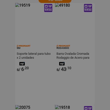
SM
RODAGGIO
Soporte lateral para tubo
Barra Ovalada Cromada
x 2 unidades
Rodaggio de Acero para
Clóset 3 metros
.20
.10
6
43
s/
s/