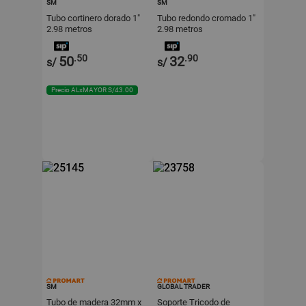
SM
SM
Tubo cortinero dorado 1"
Tubo redondo cromado 1"
2.98 metros
2.98 metros
.50
.90
50
32
s/
s/
Precio ALxMAYOR S/43.00
SM
GLOBAL TRADER
Tubo de madera 32mm x
Soporte Tricodo de