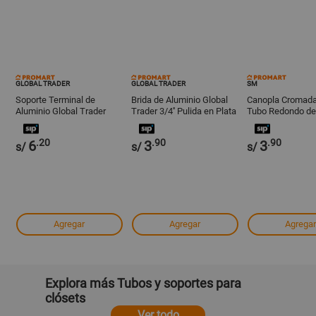
GLOBAL TRADER
GLOBAL TRADER
SM
Soporte Terminal de
Brida de Aluminio Global
Canopla Cromada
Aluminio Global Trader
Trader 3/4'' Pulida en Plata
Tubo Redondo d
3/4'' Pulido
.20
.90
.90
6
3
3
s/
s/
s/
Agregar
Agregar
Agregar
Explora más Tubos y soportes para
clósets
Ver todo