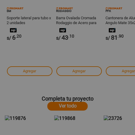
SM
RODAGGIO
PFK
Soporte lateral para tubo x
Barra Ovalada Cromada
Cantonera de Alu
2 unidades
Rodaggio de Acero para
Angulo Mate 35
Clóset 3 metros
Pfk
.20
.10
.90
6
43
81
s/
s/
s/
Agregar
Agregar
Agregar
Completa tu proyecto
Ver todo