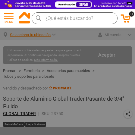
0
MENÚ
Selecciona tu ubicación
Mi cuenta
Utilizamos cookies internas y externas para garantizar tu
Aceptar
experiencia. Al continuar navegando, aceptas nuestra
Política de cookies.
Más información.
Ferretería
Accesorios para muebles
Tubos y soportes para clósets
Vendido y despachado por
Soporte de Aluminio Global Trader Pasante de 3/4''
Pulido
GLOBAL TRADER
SKU: 23750
Retira Mañana
Llega Mañana