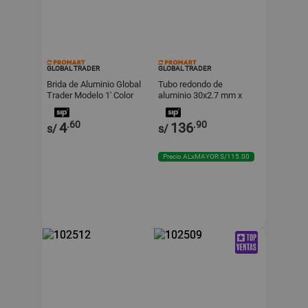
GLOBAL TRADER
GLOBAL TRADER
Brida de Aluminio Global
Tubo redondo de
Trader Modelo 1' Color
aluminio 30x2.7 mm x
Plata Pulido
2.98 metros Global
Trader
.60
.90
4
136
s/
s/
Precio ALxMAYOR S/115.00