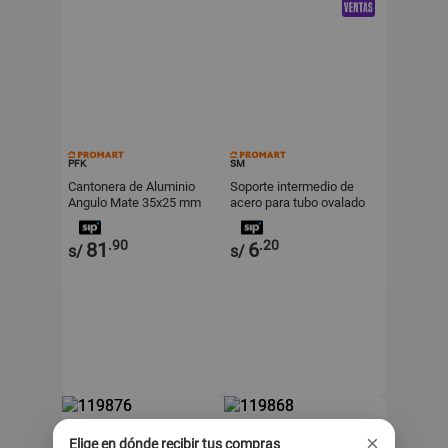
PFK
SM
Cantonera de Aluminio
Soporte intermedio de
Angulo Mate 35x25 mm
acero para tubo ovalado
Pfk
.90
.20
81
6
s/
s/
×
Elige en dónde recibir tus compras