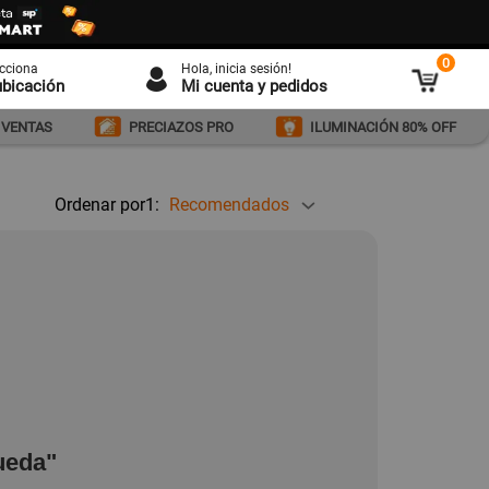
0
ecciona
Hola
, inicia sesión!
ubicación
Mi cuenta y pedidos
 VENTAS
PRECIAZOS PRO
ILUMINACIÓN 80% OFF
Ordenar por1:
Recomendados
ueda"