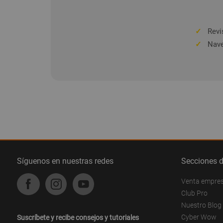
✓
Revis
✓
Nave
Síguenos en nuestras redes
Secciones 
Venta empre
Club Pro
Nuestro Blog
Cyber Wow
Suscríbete y recibe consejos y tutoriales