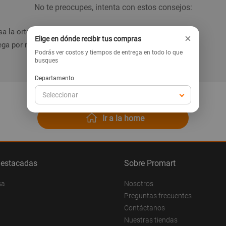
No te preocupes, intenta con estos consejos:
a la ortografía de la palabra.
×
Elige en dónde recibir tus compras
ga por nuestras categorías en el menú.
Podrás ver costos y tiempos de entrega en todo lo que
busques
Departamento
Seleccionar
Ir a la home
destacadas
Sobre Promart
sa
Nosotros
Preguntas frecuentes
Contáctanos
Nuestras tiendas