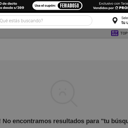
Sel
tu 
TOP
! No encontramos resultados para "tu búsq