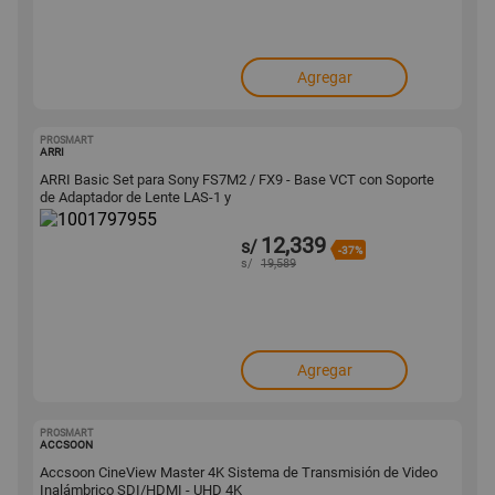
Agregar
PROSMART
1001797955
ARRI
ARRI Basic Set para Sony FS7M2 / FX9 - Base VCT con Soporte
de Adaptador de Lente LAS-1 y
12,339
s/
-37%
s/
19,589
Agregar
PROSMART
1001797889
ACCSOON
Accsoon CineView Master 4K Sistema de Transmisión de Video
Inalámbrico SDI/HDMI - UHD 4K