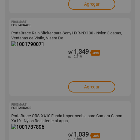
Agregar
PROSMART
1001790071
PORTABRACE
PortaBrace Rain Slicker para Sony HXR-NX100 - Nylon 3 capas,
Ventanas de Vinilo, Visera De
1,349
s/
-39%
s/
2,219
Agregar
PROSMART
1001787896
PORTABRACE
PortaBrace QRS-XA10 Funda Impermeable para Cámara Canon
XA10 - Nylon Resistente al Agua,
1,039
s/
-30%
s/
1,489