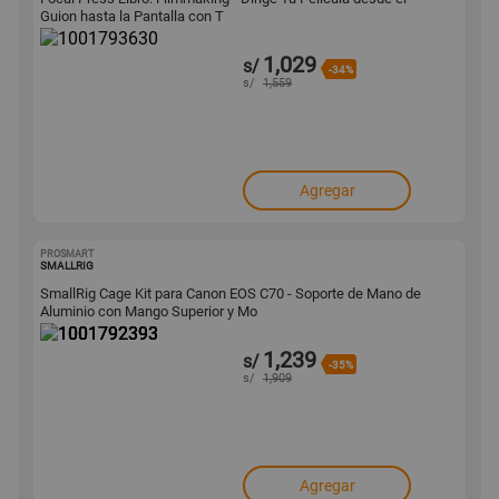
Guion hasta la Pantalla con T
1,029
s/
-34%
s/
1,559
Agregar
PROSMART
1001792393
SMALLRIG
SmallRig Cage Kit para Canon EOS C70 - Soporte de Mano de
Aluminio con Mango Superior y Mo
1,239
s/
-35%
s/
1,909
Agregar