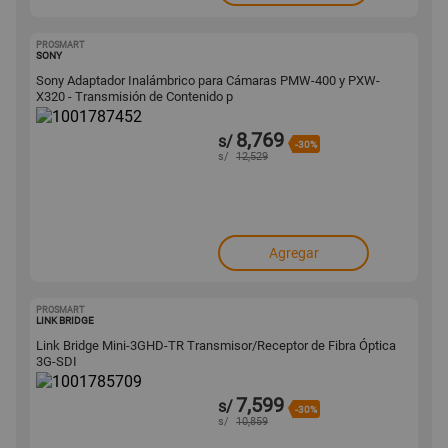
PROSMART
1001787452
SONY
Sony Adaptador Inalámbrico para Cámaras PMW-400 y PXW-
X320 - Transmisión de Contenido p
8,769
s/
-30%
s/
12,529
Agregar
PROSMART
1001785709
LINK BRIDGE
Link Bridge Mini-3GHD-TR Transmisor/Receptor de Fibra Óptica
3G-SDI
7,599
s/
-30%
s/
10,859