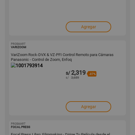
Agregar
PROSMART
1001793914
VARIZOOM
VariZoom Rock-DVX & VZ-PFI Control Remoto para Cámaras
Panasonic - Control de Zoom, Enfoq
2,319
s/
-37%
s/
3,689
Agregar
PROSMART
1001793630
FOCAL PRESS
Focal Press Libro: Filmmaking - Dirige Tu Película desde el