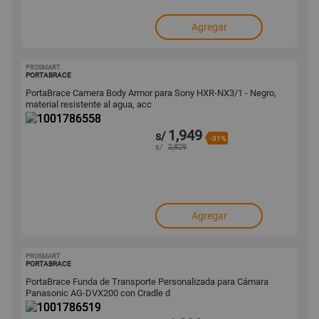
Agregar
PROSMART
1001786558
PORTABRACE
PortaBrace Camera Body Armor para Sony HXR-NX3/1 - Negro,
material resistente al agua, acc
1,949
s/
-31%
s/
2,829
Agregar
PROSMART
1001786519
PORTABRACE
PortaBrace Funda de Transporte Personalizada para Cámara
Panasonic AG-DVX200 con Cradle d