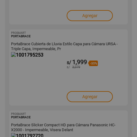
Agregar
PROSMART
1001795253
PORTABRACE
PortaBrace Cubierta de Lluvia Estilo Capa para Cámara URSA -
Triple Capa, Impermeable, Pr
1,999
s/
-35%
s/
3,079
Agregar
PROSMART
1001792720
PORTABRACE
PortaBrace Slicker Compact HD para Cámara Panasonic HC-
X2000 - Impermeable, Visera Delant