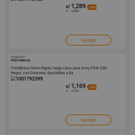
1,289
s/
-35%
s/
1,989
Agregar
PROSMART
1001792399
PORTABRACE
PortaBrace Semi-Rígido Cargo Case para Sony PXW-Z90,
Negro, con Divisores Ajustables y Ba
1,169
s/
-33%
s/
1,749
Agregar