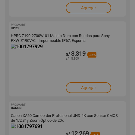
Agregar
PROSMART
1001797929
HPRC
HPRC Z190-2700W-01 Maleta Dura con Ruedas para Sony
PXW-Z190V/C - Impermeable IP67, Espuma
3,319
s/
-35%
s/
5,109
Agregar
PROSMART
1001797691
CANON
Canon XA60 Camcorder Profesional UHD 4K con Sensor CMOS
de 1/2.3" y Zoom Óptico de 20x
12,269
s/
-31%