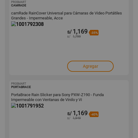
PROSMART
1001792308
CAMRADE
camRade RainCover Universal para Cámaras de Video Portátiles
Grandes - Impermeable, Acce
1,169
s/
-35%
s/
1,799
Agregar
PROSMART
1001791952
PORTABRACE
PortaBrace Rain Slicker para Sony PXW-Z190 - Funda
Impermeable con Ventanas de Vinilo y Vi
1,169
s/
-40%
s/
1,949