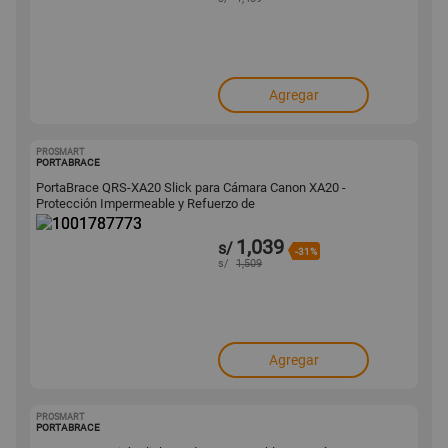
Agregar
PROSMART
1001787773
PORTABRACE
PortaBrace QRS-XA20 Slick para Cámara Canon XA20 -
Protección Impermeable y Refuerzo de
1,039
s/
-31%
s/
1,509
Agregar
PROSMART
1001787765
PORTABRACE