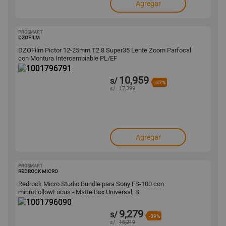
Agregar
PROSMART
1001796791
DZOFILM
DZOFilm Pictor 12-25mm T2.8 Super35 Lente Zoom Parfocal
con Montura Intercambiable PL/EF
10,959
s/
-37%
s/
17,399
Agregar
PROSMART
1001796090
REDROCK MICRO
Redrock Micro Studio Bundle para Sony FS-100 con
microFollowFocus - Matte Box Universal, S
9,279
s/
-39%
s/
15,219