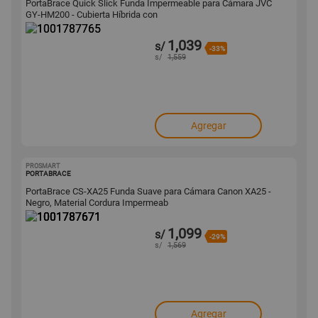
PortaBrace Quick Slick Funda Impermeable para Cámara JVC
GY-HM200 - Cubierta Híbrida con
1,039
s/
-33%
s/
1,559
Agregar
PROSMART
1001787671
PORTABRACE
PortaBrace CS-XA25 Funda Suave para Cámara Canon XA25 -
Negro, Material Cordura Impermeab
1,099
s/
-29%
s/
1,569
Agregar