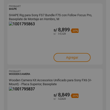
PROSMART
1001795863
SHAPE
SHAPE Rig para Sony FS7 Bundle F7S con Follow Focus Pro,
Baseplate de Montaje en Hombro, M
8,899
s/
-37%
s/
14,129
Agregar
PROSMART
1001795837
WOODEN CAMERA
Wooden Camera Kit Accesorios Unificado para Sony FX6 (V-
Mount) - Placa Superior, Baseplate
8,849
s/
-31%
s/
12,829