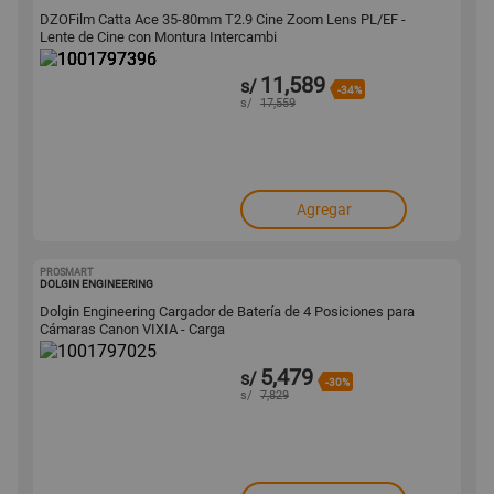
DZOFilm Catta Ace 35-80mm T2.9 Cine Zoom Lens PL/EF -
Lente de Cine con Montura Intercambi
11,589
s/
-34%
s/
17,559
Agregar
PROSMART
1001797025
DOLGIN ENGINEERING
Dolgin Engineering Cargador de Batería de 4 Posiciones para
Cámaras Canon VIXIA - Carga
5,479
s/
-30%
s/
7,829