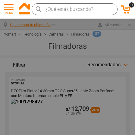
0
MENÚ
Selecciona tu ubicación
Mi cuenta
57
Tecnología
Cámaras
Filmadoras
Filmadoras
Recomendados
Filtrar
PROSMART
1001798427
DZOFILM
DZOFilm Pictor 14-30mm T2.8 Super35 Lente Zoom Parfocal
con Montura Intercambiable PL y EF
12,709
s/
-37%
s/
20,179