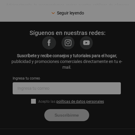
Adicionalmente, te recomendamos revisar nuestro catálogo de cámaras
para que complementes tu compra con los mejores dispositivos y
Seguir leyendo
accesorios:
Cámaras fotográficas
GoPro
Síguenos en nuestras redes:
Drones
Cámaras web
Memorias micro SD
Accesorios para cámaras
Suscríbete y recibe consejos y tutoriales para el hogar,
¡Encuéntralos con las mejores ofertas del año durante el
publicidad y promociones comerciales directamente en tu e-
Cyber Days
y
Cyber Wow
de Promart online!
mail.
Ingresa tu correo
Acepto las
políticas de datos personales
Suscribirme