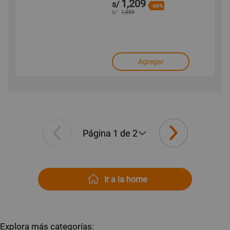
1,209
s/
-36%
s/
1,889
Agregar
Ir a la home
Explora más categorías: