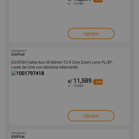
s/
17,789
Agregar
PROSMART
1001797418
DZOFILM
DZOFilm Catta Ace 35-80mm T2.9 Cine Zoom Lens PL/EF -
Lente de Cine con Montura Intercambi
11,589
s/
-34%
s/
17,559
Agregar
PROSMART
1001797396
DZOFILM