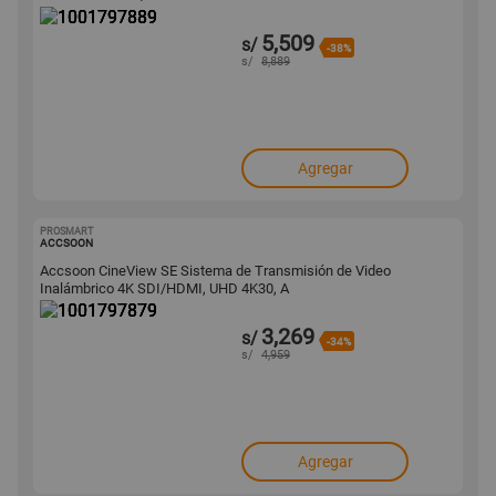
5,509
s/
-38%
s/
8,889
Agregar
PROSMART
1001797879
ACCSOON
Accsoon CineView SE Sistema de Transmisión de Video
Inalámbrico 4K SDI/HDMI, UHD 4K30, A
3,269
s/
-34%
s/
4,959
Agregar