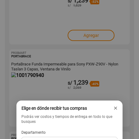
1,239
s/
-32%
s/
1,829
Agregar
PROSMART
1001790940
PORTABRACE
PortaBrace Funda Impermeable para Sony PXW-Z90V - Nylon
Taslan 3 Capas, Ventana de Vinilo
1,239
s/
-40%
s/
2,069
×
Elige en dónde recibir tus compras
Podrás ver costos y tiempos de entrega en todo lo que
Agregar
busques
Departamento
PROSMART
1001790939
PORTABRACE