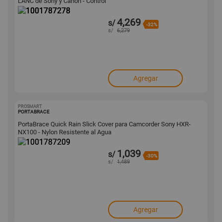
LANC de Sony y Canon - Control
4,269
s/
-32%
s/
6,279
Agregar
PROSMART
1001787209
PORTABRACE
PortaBrace Quick Rain Slick Cover para Camcorder Sony HXR-
NX100 - Nylon Resistente al Agua
1,039
s/
-30%
s/
1,489
Agregar