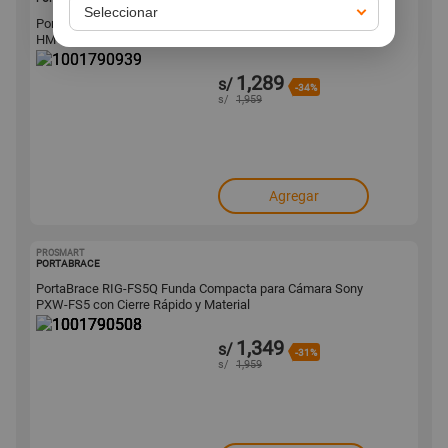
PortaBrace Funda Protectora Personalizada para JVC GY-
HM170U - Impermeable y Transpirable,
1,289
s/
-34%
s/
1,959
Agregar
PROSMART
1001790508
PORTABRACE
PortaBrace RIG-FS5Q Funda Compacta para Cámara Sony
PXW-FS5 con Cierre Rápido y Material
1,349
s/
-31%
s/
1,959