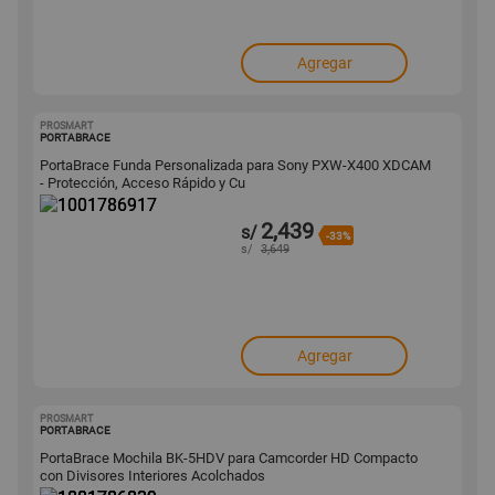
Agregar
PROSMART
1001786917
PORTABRACE
PortaBrace Funda Personalizada para Sony PXW-X400 XDCAM
- Protección, Acceso Rápido y Cu
2,439
s/
-33%
s/
3,649
Agregar
PROSMART
1001786839
PORTABRACE
PortaBrace Mochila BK-5HDV para Camcorder HD Compacto
con Divisores Interiores Acolchados