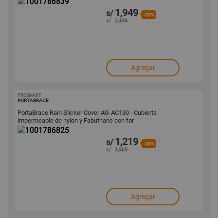
1,949
s/
-39%
s/
3,199
Agregar
PROSMART
1001786825
PORTABRACE
PortaBrace Rain Slicker Cover AG-AC130 - Cubierta
impermeable de nylon y Fabuthane con for
1,219
s/
-38%
s/
1,969
Agregar