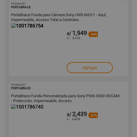
PROSMART
1001786754
PORTABRACE
PortaBrace Funda para Cámara Sony HXR-NX3/1 - Azul,
Impermeable, Acceso Total a Controles
1,949
s/
-38%
s/
3,149
Agregar
PROSMART
1001786740
PORTABRACE
PortaBrace Funda Personalizada para Sony PXW-X500 XDCAM
- Protección, Impermeable, Acceso
2,439
s/
-37%
s/
3,879