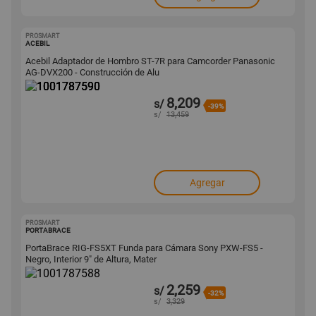
PROSMART
1001787590
ACEBIL
Acebil Adaptador de Hombro ST-7R para Camcorder Panasonic
AG-DVX200 - Construcción de Alu
8,209
s/
-39%
s/
13,459
Agregar
PROSMART
1001787588
PORTABRACE
PortaBrace RIG-FS5XT Funda para Cámara Sony PXW-FS5 -
Negro, Interior 9" de Altura, Mater
2,259
s/
-32%
s/
3,329