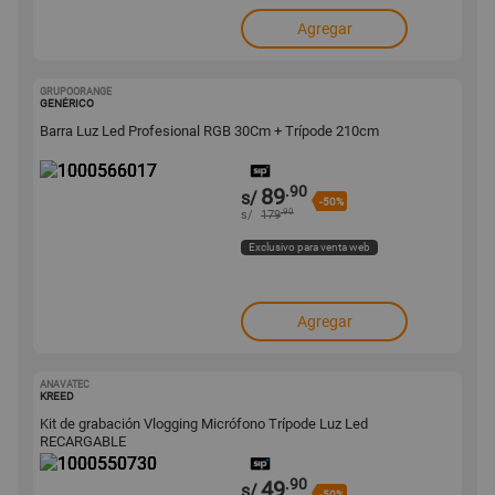
Agregar
GRUPOORANGE
1000566017
GENÉRICO
Barra Luz Led Profesional RGB 30Cm + Trípode 210cm
.90
89
s/
-50%
.90
s/
179
Exclusivo para venta web
Agregar
ANAVATEC
1000550730
KREED
Kit de grabación Vlogging Micrófono Trípode Luz Led
RECARGABLE
.90
49
s/
-50%