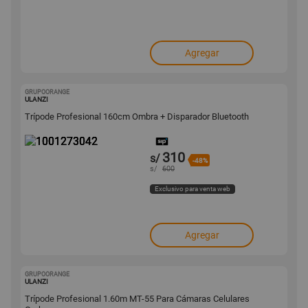
Agregar
GRUPOORANGE
1001273042
ULANZI
Trípode Profesional 160cm Ombra + Disparador Bluetooth
310
s/
-48%
s/
600
Exclusivo para venta web
Agregar
GRUPOORANGE
1000852682
ULANZI
Trípode Profesional 1.60m MT-55 Para Cámaras Celulares