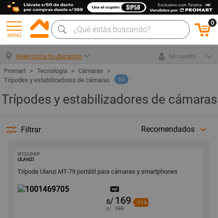
0
MENÚ
Selecciona tu ubicación
Mi cuenta
Tecnología
Cámaras
60
Trípodes y estabilizadores de cámaras
Trípodes y estabilizadores de cámaras
Recomendados
Filtrar
IBYZASHOP
1001469705
ULANZI
Trípode Ulanzi MT-79 portátil para cámaras y smartphones
169
s/
-11%
s/
190