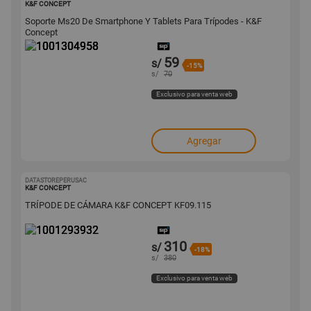
K&F CONCEPT
Soporte Ms20 De Smartphone Y Tablets Para Trípodes - K&F
Concept
59
s/
-15%
s/
70
Exclusivo para venta web
Agregar
DATASTOREPERUSAC
1001293932
K&F CONCEPT
TRÍPODE DE CÁMARA K&F CONCEPT KF09.115
310
s/
-18%
s/
380
Exclusivo para venta web