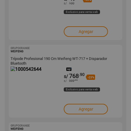
s/
100
Exclusivo para venta web
Agregar
GRUPOORANGE
1000542644
WEIFENG
Trípode Profesional 190 Cm Weifeng WT-717 + Disparador
Bluetooth
.90
768
s/
-23%
.90
s/
999
Exclusivo para venta web
Agregar
GRUPOORANGE
1000539315
WEIFENG