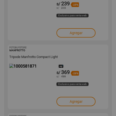
239
s/
-25%
s/
319
Exclusivo para venta web
Agregar
FOTOBUYSTORE
1000581871
MANFROTTO
Tripode Manfrotto Compact Light
369
s/
-26%
s/
499
Exclusivo para venta web
Agregar