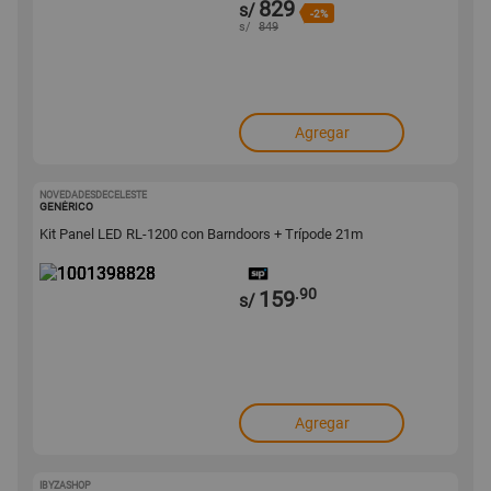
829
s/
-2%
s/
849
Agregar
NOVEDADESDECELESTE
1001398828
GENÉRICO
Kit Panel LED RL-1200 con Barndoors + Trípode 21m
.90
159
s/
Agregar
IBYZASHOP
1001304958