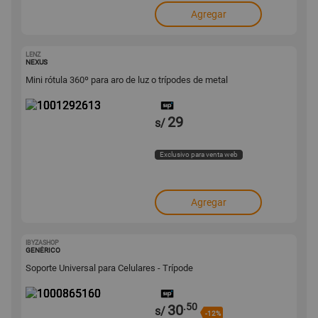
Agregar
LENZ
1001292613
NEXUS
Mini rótula 360º para aro de luz o trípodes de metal
29
s/
Exclusivo para venta web
Agregar
IBYZASHOP
1000865160
GENÉRICO
Soporte Universal para Celulares - Trípode
.50
30
s/
-12%