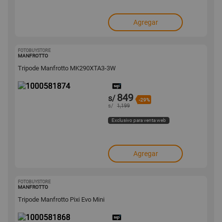
Agregar
FOTOBUYSTORE
1000581874
MANFROTTO
Tripode Manfrotto MK290XTA3-3W
849
s/
-29%
s/
1,199
Exclusivo para venta web
Agregar
FOTOBUYSTORE
1000581868
MANFROTTO
Tripode Manfrotto Pixi Evo Mini