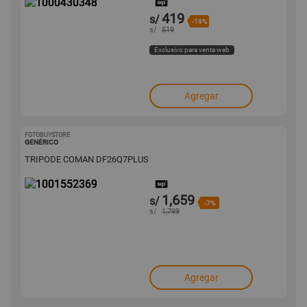
419
s/
-19%
s/
519
Exclusivo para venta web
Agregar
FOTOBUYSTORE
1001552369
GENÉRICO
TRIPODE COMAN DF26Q7PLUS
1,659
s/
-7%
s/
1,799
Agregar