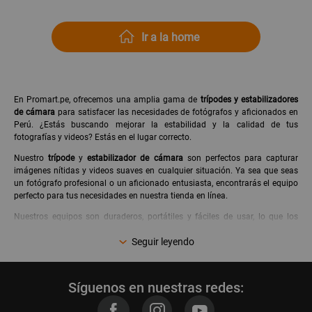
Ir a la home
En Promart.pe, ofrecemos una amplia gama de
trípodes y estabilizadores
de cámara
para satisfacer las necesidades de fotógrafos y aficionados en
Perú. ¿Estás buscando mejorar la estabilidad y la calidad de tus
fotografías y videos? Estás en el lugar correcto.
Nuestro
trípode
y
estabilizador de cámara
son perfectos para capturar
imágenes nítidas y videos suaves en cualquier situación. Ya sea que seas
un fotógrafo profesional o un aficionado entusiasta, encontrarás el equipo
perfecto para tus necesidades en nuestra tienda en línea.
Nuestros equipos son duraderos, portátiles y fáciles de usar, lo que los
convierte en la opción ideal para fotógrafos en Perú. Ya sea que estés
Seguir leyendo
filmando paisajes impresionantes, retratos emocionantes o momentos
especiales en eventos, nuestros
trípodes
y
estabilizadores
te brindarán la
estabilidad y la confianza que necesitas para crear obras maestras
visuales.
Síguenos en nuestras redes:
¿Por qué elegir nuestros tripodes y estabilizadores?