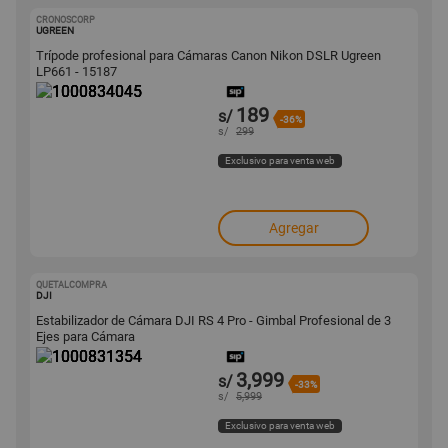
CRONOSCORP
1000834045
UGREEN
Trípode profesional para Cámaras Canon Nikon DSLR Ugreen
LP661 - 15187
189
s/
-36%
s/
299
Exclusivo para venta web
Agregar
QUETALCOMPRA
1000831354
DJI
Estabilizador de Cámara DJI RS 4 Pro - Gimbal Profesional de 3
Ejes para Cámara
3,999
s/
-33%
s/
5,999
Exclusivo para venta web