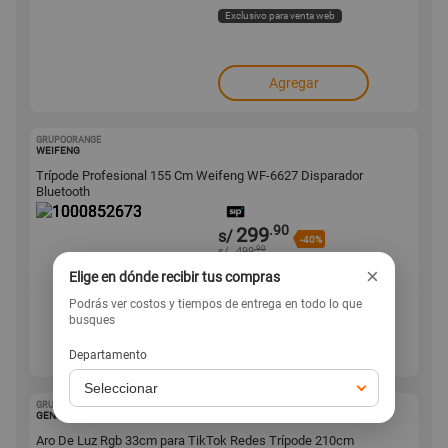
Exclusivo para venta web
Agregar
GRUPOORANGE
1000852673
WEIFENG
Trípode Profesional 155 Cm Weifeng WF-6627 Disparador
Bluetooth
.90
299
s/
-40%
.90
s/
499
×
Elige en dónde recibir tus compras
Exclusivo para venta web
Podrás ver costos y tiempos de entrega en todo lo que
busques
Agregar
Departamento
GRUPOORANGE
1000851650
GENÉRICO
Aro De Luz Rgb 33cm para TikTok Redes Trípode 210cm