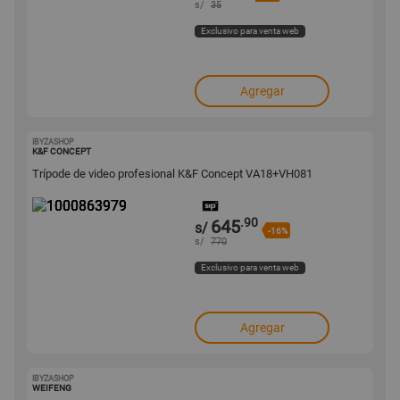
s/
35
Exclusivo para venta web
Agregar
IBYZASHOP
1000863979
K&F CONCEPT
Trípode de video profesional K&F Concept VA18+VH081
.90
645
s/
-16%
s/
770
Exclusivo para venta web
Agregar
IBYZASHOP
1000863545
WEIFENG