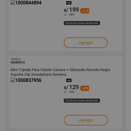
199
s/
-31%
s/
289
Exclusivo para venta web
Agregar
GENIEKA
1000837956
GENÉRICO
Mini Trípode Para Celular Cámara + Obturador Remoto Negro
Soporte Clip Smartphone Genieka
129
s/
-35%
s/
199
Exclusivo para venta web
Agregar