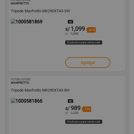
FOTOBUYSTORE
1000581869
MANFROTTO
Tripode Manfrotto MK290XTA3-2W
1,099
s/
-21%
s/
1,399
Exclusivo para venta web
Agregar
FOTOBUYSTORE
1000581866
MANFROTTO
Tripode Manfrotto MK290XTA3-BH
989
s/
-17%
s/
1,199
Exclusivo para venta web