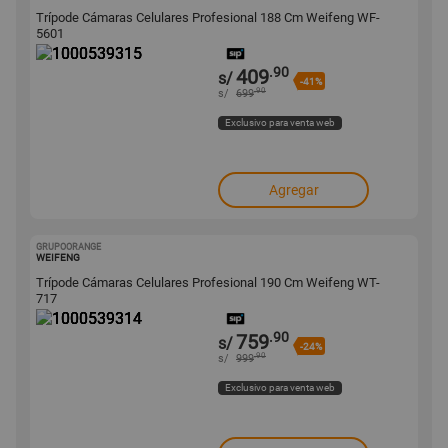
Trípode Cámaras Celulares Profesional 188 Cm Weifeng WF-
5601
.90
409
s/
-41%
.90
s/
699
Exclusivo para venta web
Agregar
GRUPOORANGE
1000539314
WEIFENG
Trípode Cámaras Celulares Profesional 190 Cm Weifeng WT-
717
.90
759
s/
-24%
.90
s/
999
Exclusivo para venta web