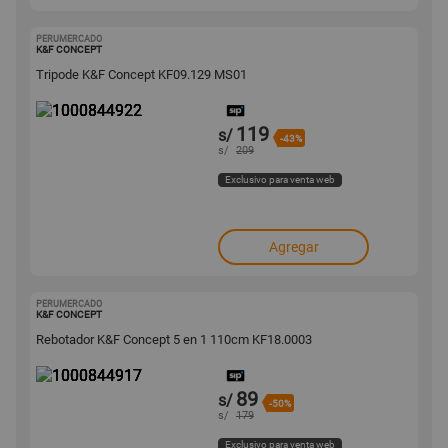
PERUMERCADO
1000844922
K&F CONCEPT
Tripode K&F Concept KF09.129 MS01
119
s/
-43%
s/
209
Exclusivo para venta web
Agregar
PERUMERCADO
1000844917
K&F CONCEPT
Rebotador K&F Concept 5 en 1 110cm KF18.0003
89
s/
-50%
s/
179
Exclusivo para venta web