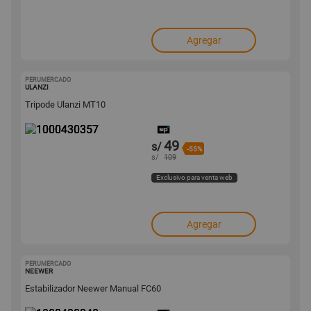
Agregar
PERUMERCADO
1000430357
ULANZI
Tripode Ulanzi MT10
49
s/
-55%
s/
109
Exclusivo para venta web
Agregar
PERUMERCADO
1000430348
NEEWER
Estabilizador Neewer Manual FC60