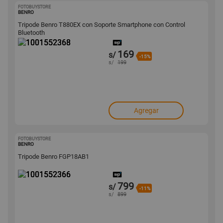
FOTOBUYSTORE
1001552368
BENRO
Tripode Benro T880EX con Soporte Smartphone con Control
Bluetooth
169
s/
-15%
s/
199
Agregar
FOTOBUYSTORE
1001552366
BENRO
Tripode Benro FGP18AB1
799
s/
-11%
s/
899