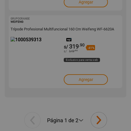
Agregar
GRUPOORANGE
1000539313
WEIFENG
Trípode Profesional Multifuncional 160 Cm Weifeng WF-6620A
.90
319
s/
-41%
.90
s/
549
Exclusivo para venta web
Agregar