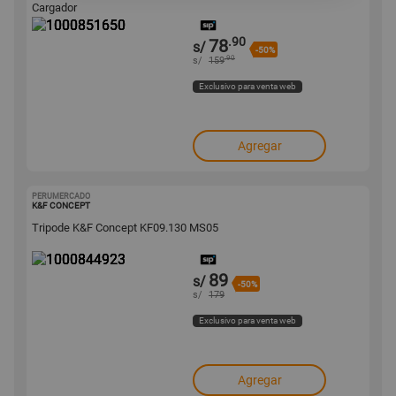
Cargador
.90
78
s/
-50%
.90
s/
159
Exclusivo para venta web
Agregar
PERUMERCADO
1000844923
K&F CONCEPT
Tripode K&F Concept KF09.130 MS05
89
s/
-50%
s/
179
Exclusivo para venta web
Agregar