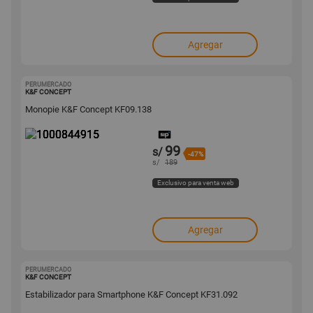
Agregar
PERUMERCADO
1000844915
K&F CONCEPT
Monopie K&F Concept KF09.138
99
s/
-47%
s/
189
Exclusivo para venta web
Agregar
PERUMERCADO
1000844894
K&F CONCEPT
Estabilizador para Smartphone K&F Concept KF31.092