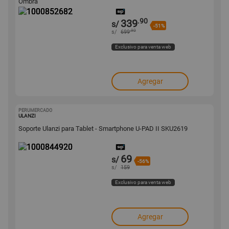
Ombra
.90
339
s/
-51%
.90
s/
699
Exclusivo para venta web
Agregar
PERUMERCADO
1000844920
ULANZI
Soporte Ulanzi para Tablet - Smartphone U-PAD II SKU2619
69
s/
-56%
s/
159
Exclusivo para venta web
Agregar