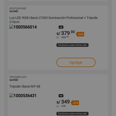
GRUPOORANGE
1000566014
ULANZI
Luz LED RGB Ulanzi LT003 Iluminación Profesional + Trípode
210cm
.90
379
s/
-24%
.90
s/
499
Exclusivo para venta web
Agregar
PERUMERCADO
1000536431
ULANZI
Tripode Ulanzi MT-68
349
s/
-22%
s/
449
Exclusivo para venta web