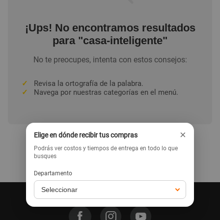
¡Ups! No encontramos resultados
para "casa-inteligente"
No te preocupes, intenta con estos consejos:
✓
Revisa la ortografía de la palabra.
✓
Navega por nuestras categorías en el menú.
×
Elige en dónde recibir tus compras
Podrás ver costos y tiempos de entrega en todo lo que
busques
Ir a la home
Departamento
Síguenos en nuestras redes: