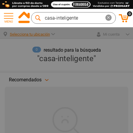
0
MENÚ
Selecciona tu ubicación
Mi cuenta
resultado para la búsqueda
0
"casa-inteligente"
Recomendados