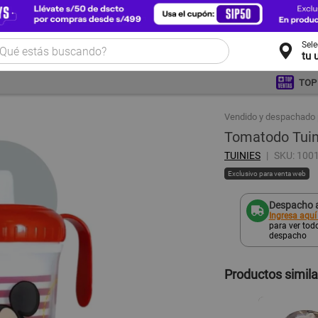
Sel
tu 
TOP
Vendido y despachado 
Tomatodo Tuin
TUINIES
SKU: 100
Exclusivo para venta web
Despacho a
Ingresa aquí
para ver todo
despacho
Productos simil