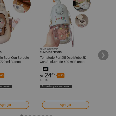
ELMEJORPRECIO
ELMEJORPREC
IO
EL MEJOR PRECIO
EL MEJOR PR
lo Bear Con Sorbete
Tomatodo Portátil Oso Mebo 3D
Tomatodo P
 720 ml Blanco
Con Stickers de 600 ml Blanco
Diseño Vo
927BL08
979BL08
24
24
.90
.90
36%
s/
-45%
s/
s/
46
s/
48
venta web
Exclusivo para venta web
Exclusivo pa
Agregar
Agregar