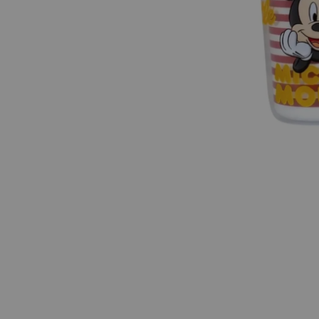
DISNEY
Botella Térmica
Disney
39
.90
s/
Exclusivo para ven
Ag