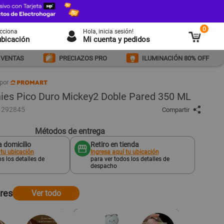
0
ecciona
Hola
, inicia sesión!
ubicación
Mi cuenta y pedidos
 VENTAS
PRECIAZOS PRO
ILUMINACIÓN 80% OFF
por
ies Pico Duro Mickey2 Doble Pared 350 ML
1292845
Compartir
Métodos de entrega
 domicilio
Retiro en tienda
 tu ubicación
Ingresa aquí tu ubicación
s los detalles de
para ver todos los detalles de
despacho
ares
Ver todo