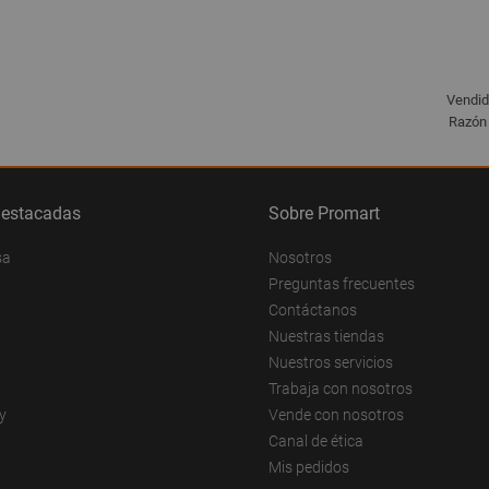
Vendid
Razón 
destacadas
Sobre Promart
sa
Nosotros
Preguntas frecuentes
Contáctanos
Nuestras tiendas
Nuestros servicios
Trabaja con nosotros
y
Vende con nosotros
Canal de ética
Mis pedidos