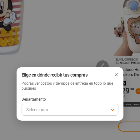
ELMEJORPRECIO
DISNEY
EL MEJOR PREC
 14 Oz Mickey
Botella 600ml Metálica Mickey
Tomatodo Hel
×
Disney
y Stickers De
Elige en dónde recibir tus compras
861BL08
Podrás ver costos y tiempos de entrega en todo lo que
busques
18
29
.90
.90
s/
s/
-
s/
47
Departamento
ta web
Retira hoy
Exclusivo para 
Llega mañana
Seleccionar
Exclusivo para venta web
regar
Agregar