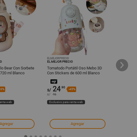
ELMEJORPRECIO
ELMEJORPREC
IO
EL MEJOR PRECIO
EL MEJOR PR
lo Bear Con Sorbete
Tomatodo Portátil Oso Mebo 3D
Tomatodo P
 720 ml Blanco
Con Stickers de 600 ml Blanco
Diseño Vo
927BL08
979BL08
24
24
.90
.90
36%
s/
-45%
s/
s/
46
s/
48
venta web
Exclusivo para venta web
Exclusivo pa
Agregar
Agregar