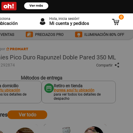
0
ecciona
Hola
, inicia sesión!
ubicación
Mi cuenta y pedidos
 VENTAS
PRECIAZOS PRO
ILUMINACIÓN 80% OFF
por
ies Pico Duro Rapunzel Doble Pared 350 ML
1292874
Compartir
Métodos de entrega
 domicilio
Retiro en tienda
 tu ubicación
Ingresa aquí tu ubicación
s los detalles de
para ver todos los detalles de
despacho
ares
Ver todo