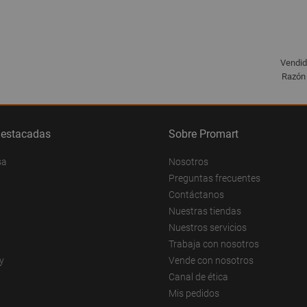
Vendid
Razón 
destacadas
Sobre Promart
sa
Nosotros
Preguntas frecuentes
Contáctanos
Nuestras tiendas
Nuestros servicios
Trabaja con nosotros
y
Vende con nosotros
Canal de ética
Mis pedidos