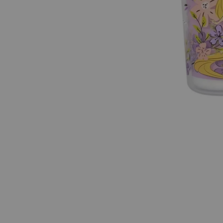
DISNEY
Botella Térmica
Disney
39
.90
s/
Exclusivo para ven
Ag