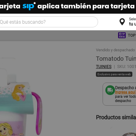
Sel
tu 
TOP
Vendido y despachado 
Tomatodo Tuin
TUINIES
SKU: 100
Exclusivo para venta web
Despacho a
Ingresa aquí
para ver todo
despacho
Productos simil