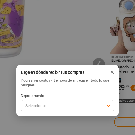
ELMEJORPRECIO
DISNEY
EL MEJOR PREC
 14 Oz Mickey
Botella 600ml Metálica Mickey
Tomatodo Hel
×
Disney
y Stickers De
Elige en dónde recibir tus compras
861BL08
Podrás ver costos y tiempos de entrega en todo lo que
busques
18
29
.90
.90
s/
s/
-
s/
47
Departamento
ta web
Exclusivo para venta web
Exclusivo para 
Seleccionar
regar
Agregar