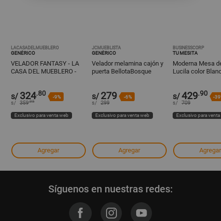
LACASADELMUEBLERO
JCMUEBLISTA
BUSINESSCORP
GENÉRICO
GENÉRICO
TU MESITA
VELADOR FANTASY - LA
Velador melamina cajón y
Moderna Mesa d
CASA DEL MUEBLERO -
puerta BellotaBosque
Lucila color Blan
BLANCO CON FUCSIA
cajones TU MES
.80
.90
324
279
429
s/
s/
s/
-9%
-6%
-3
.99
s/
359
s/
299
s/
709
Exclusivo para venta web
Exclusivo para venta web
Exclusivo para vent
Agregar
Agregar
Agregar
Síguenos en nuestras redes: