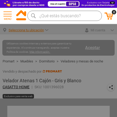
0
MENÚ
Selecciona tu ubicación
Mi cuenta
Utilizamos cookies internas y externas para garantizar tu
Aceptar
experiencia. Al continuar navegando, aceptas nuestra
Política de cookies.
Más información.
Muebles
Dormitorio
Veladores y mesas de noche
Vendido y despachado por
Velador Atenas 1 Cajón - Gris y Blanco
CASATTO HOME
SKU: 1001396028
Exclusivo para venta web