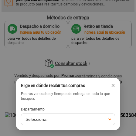
tu producto para realizar tus cambios y devoluciones..
Métodos de entrega
Despacho a domicilio
Retiro en tienda
Ingresa aquí tu ubicación
Ingresa aquí tu ubicación
para ver todos los detalles de
para ver todos los detalles de
despacho
despacho
Consultar stock
Vendido y despachado por:
Promart
Ver términos y condiciones
Razón social:
Homecenters Peruanos S.A. - RUC: 20536557858
×
Elige en dónde recibir tus compras
Podrás ver costos y tiempos de entrega en todo lo que
Productos similares
busques
Ver todo
Departamento