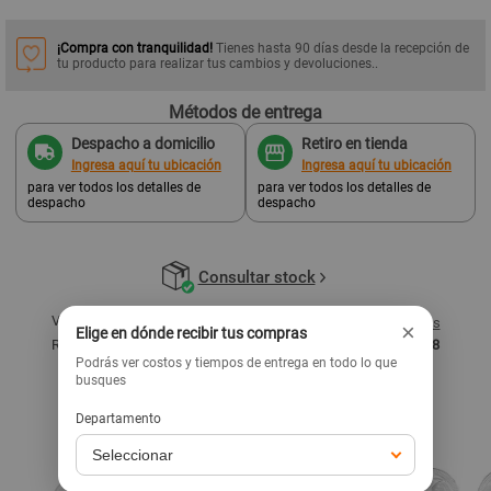
¡Compra con tranquilidad!
Tienes hasta 90 días desde la recepción de
tu producto para realizar tus cambios y devoluciones..
Métodos de entrega
Despacho a domicilio
Retiro en tienda
Ingresa aquí tu ubicación
Ingresa aquí tu ubicación
para ver todos los detalles de
para ver todos los detalles de
despacho
despacho
Consultar stock
Vendido y despachado por:
Promart
Ver términos y condiciones
×
Elige en dónde recibir tus compras
Razón social:
Homecenters Peruanos S.A. - RUC: 20536557858
Podrás ver costos y tiempos de entrega en todo lo que
busques
Productos similares
Ver todo
Departamento