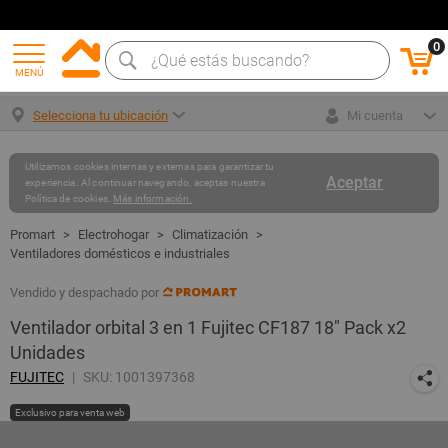
0
MENÚ
Selecciona tu ubicación
Mi cuenta
Utilizamos cookies internas y externas para garantizar tu
Aceptar
experiencia. Al continuar navegando, aceptas nuestra
Política de cookies.
Más información.
Electrohogar
Climatización
Ventiladores domésticos e industriales
Vendido y despachado por
Ventilador orbital 3 en 1 Fujitec CF187 18" Pack x2
Unidades
FUJITEC
SKU: 1001397368
Exclusivo para venta web