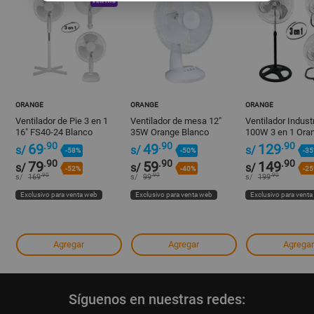
ORANGE
ORANGE
ORANGE
Ventilador de Pie 3 en 1
Ventilador de mesa 12"
Ventilador Industr
16" FS40-24 Blanco
35W Orange Blanco
100W 3 en 1 Ora
Orange - 3 Velocidades
.90
.90
.90
69
49
129
s/
s/
s/
-58%
-50%
-3
.90
.90
.90
79
59
149
s/
s/
s/
-52%
-40%
-2
.90
.90
.90
s/
169
s/
99
s/
199
Exclusivo para venta web
Exclusivo para venta web
Exclusivo para vent
Agregar
Agregar
Agregar
Síguenos en nuestras redes: