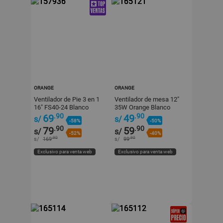
ORANGE
ORANGE
Ventilador de Pie 3 en 1
Ventilador de mesa 12"
16" FS40-24 Blanco
35W Orange Blanco
Orange - 3 Velocidades
.90
.90
69
49
s/
s/
-58%
-50%
.90
.90
79
59
s/
s/
-52%
-40%
.90
.90
s/
169
s/
99
Exclusivo para venta web
Exclusivo para venta web