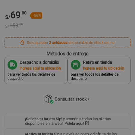
69
.00
-56%
S/
159
.00
S/
Solo quedan
2 unidades
disponibles de stock online
Métodos de entrega
Despacho a domicilio
Retiro en tienda
Ingresa aquí tu ubicación
Ingresa aquí tu ubicación
para ver todos los detalles de
para ver todos los detalles de
despacho
despacho
Consultar stock
¡Solicita tu tarjeta Sip!
y accede a todas las ofertas
disponibles en la web!
¡Pídela aquí!
¡Activa tu tarjeta Sip
sin evaluaciones y disfruta de las