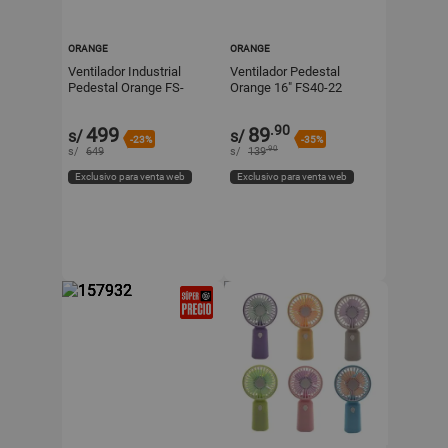
ORANGE
ORANGE
Ventilador Industrial
Ventilador Pedestal
Pedestal Orange FS-
Orange 16" FS40-22
650A 26" Negro - 3
Blanco - 3 Velocidades
Velocidades
Metal/Plástico
.90
499
89
s/
s/
-23%
-35%
.90
s/
649
s/
139
Exclusivo para venta web
Exclusivo para venta web