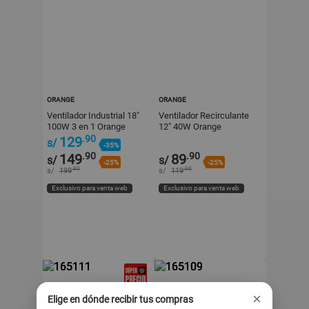
ORANGE
ORANGE
Ventilador Industrial 18"
Ventilador Recirculante
100W 3 en 1 Orange
12" 40W Orange
.90
129
s/
-35%
.90
.90
149
89
s/
s/
-25%
-25%
.90
.90
s/
199
s/
119
Exclusivo para venta web
Exclusivo para venta web
×
Elige en dónde recibir tus compras