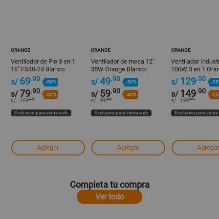
ORANGE
ORANGE
ORANGE
Ventilador de Pie 3 en 1
Ventilador de mesa 12"
Ventilador Industr
16" FS40-24 Blanco
35W Orange Blanco
100W 3 en 1 Ora
Orange - 3 Velocidades
.90
.90
.90
69
49
129
s/
s/
s/
-58%
-50%
-3
.90
.90
.90
79
59
149
s/
s/
s/
-52%
-40%
-2
.90
.90
.90
s/
169
s/
99
s/
199
Exclusivo para venta web
Exclusivo para venta web
Exclusivo para vent
Agregar
Agregar
Agregar
Completa tu compra
Ver todo