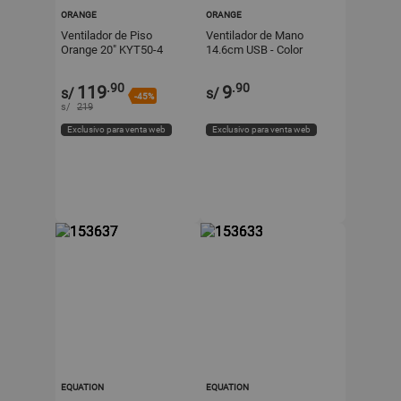
ORANGE
ORANGE
Ventilador de Piso
Ventilador de Mano
Orange 20" KYT50-4
14.6cm USB - Color
Negro con 3 Velocidades
Aleatorio Orange
Metal/Plástico
.90
.90
119
9
s/
s/
-45%
s/
219
Exclusivo para venta web
Exclusivo para venta web
EQUATION
EQUATION