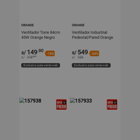
ORANGE
ORANGE
Ventilador Torre 84cm
Ventilador Industrial
45W Orange Negro
Pedestal/Pared Orange
FS-750A 30" Negro - 3
Velocidades
.90
149
549
s/
s/
-16%
-24%
.90
s/
179
s/
729
Exclusivo para venta web
Exclusivo para venta web