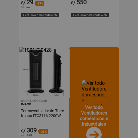
29
550
s/
s/
-17%
s/
35
Exclusivo para venta web
Exclusivo para venta web
GRUPOLINEAHOGAR
IMACO
Ver todo
Termoventilador de Torre
Ventiladores
Imaco ITC3116 2200W
domésticos e
industriales
309
s/
-38%
s/
499