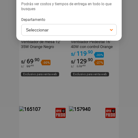
Podrás ver costos y tiempos de entrega en todo lo que
busques
Departamento
ORANGE
ORANGE
Ventilador de mesa 12"
Ventilador Pedestal 16"
35W Orange Negro
40W con control Orange
Blanco
.90
119
s/
-33%
.90
.90
69
129
s/
s/
-30%
-27%
.90
.90
s/
99
s/
179
Exclusivo para venta web
Exclusivo para venta web