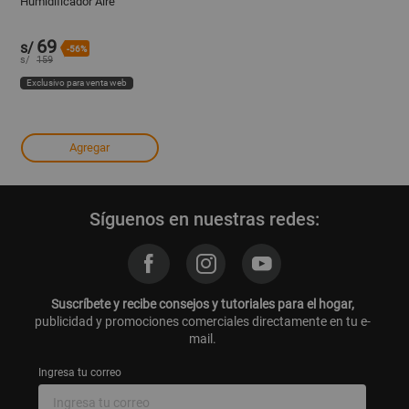
Humidificador Aire
Acondicionado 3 en 1 BV
69
s/
-56%
s/
159
Exclusivo para venta web
Agregar
Síguenos en nuestras redes:
Suscríbete y recibe consejos y tutoriales para el hogar,
publicidad y promociones comerciales directamente en tu e-
mail.
Ingresa tu correo