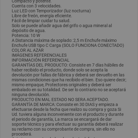
Compacto y potente.
Cuenta con 3 velocidades.
Luz LED con Temporizador (luz nocturna)
Libre de freón, energía eficiente.
Fácil de limpiar cuidar tu salud.
Solo se puede añadir agua del grifo o agua mineral al
depósito de agua.
Potencia: 10 W
A Distancia máxima de soplado: 2,5 m Enchufe máximo
Enchufe USB tipo C Carga (SOLO FUNCIONA CONECTADO)
COLOR AL AZAR
IMÁGENES REFERENCIALES
INFORMACIÓN REFERENCIAL
GARANTÍAS DEL PRODUCTO: Consiste en 7 días hábiles de
haber recibido el producto, donde solo se acepta la
devolución por fallas de fábrica y deberá ser devuelto en las
mismas condiciones que ha recibido el bien. Eso quiere decir;
mismo empaque, Protectores originales y deberá ser
embalado en su totalidad. De ser lo contrario no se aceptará
ninguna devolución.
PRODUCTO EN MAL ESTADO NO SERA ACEPTADO.
GARANTÍA DE MARCA: Consiste en 30 DIAS y empieza a
efectuarse desde la fecha que realizo su compra y goza Si
Ud. tuviera alguna inconveniente con el producto y durante
el periodo de garantía, La marca se encargará de dar
soporte técnico y para efectuar su garantía deberá realizar
su reclamo con su comprobante de compra, sin ello no
procederá.