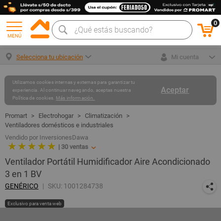
0
MENÚ
Selecciona tu ubicación
Mi cuenta
Utilizamos cookies internas y externas para garantizar tu
Aceptar
experiencia. Al continuar navegando, aceptas nuestra
Política de cookies.
Más información.
Electrohogar
Climatización
Ventiladores domésticos e industriales
Vendido por InversionesDawa
★ ★ ★ ★ ★
|
30
ventas
Ventilador Portátil Humidificador Aire Acondicionado
3 en 1 BV
GENÉRICO
SKU: 1001284738
Exclusivo para venta web