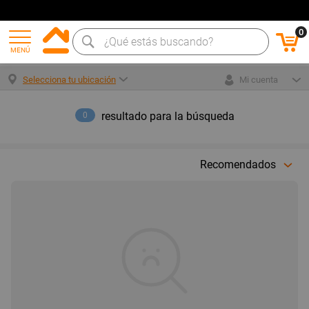
0
MENÚ
Selecciona tu ubicación
Mi cuenta
resultado para la búsqueda
0
Recomendados