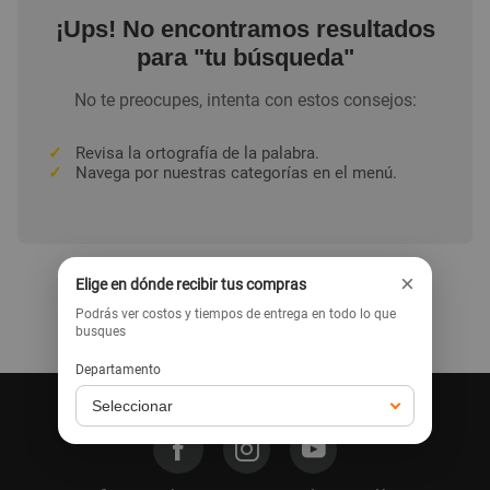
¡Ups! No encontramos resultados
para "tu búsqueda"
No te preocupes, intenta con estos consejos:
✓
Revisa la ortografía de la palabra.
✓
Navega por nuestras categorías en el menú.
×
Elige en dónde recibir tus compras
Podrás ver costos y tiempos de entrega en todo lo que
Ir a la home
busques
Departamento
Síguenos en nuestras redes: