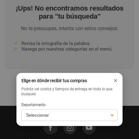
¡Ups! No encontramos resultados
para "tu búsqueda"
No te preocupes, intenta con estos consejos:
✓
Revisa la ortografía de la palabra.
✓
Navega por nuestras categorías en el menú.
×
Elige en dónde recibir tus compras
Podrás ver costos y tiempos de entrega en todo lo que
Ir a la home
busques
Departamento
Síguenos en nuestras redes: