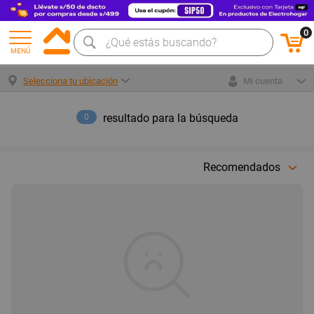
0
MENÚ
Selecciona tu ubicación
Mi cuenta
resultado para la búsqueda
0
Recomendados