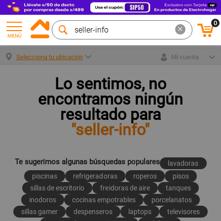
0
MENÚ
Selecciona tu ubicación
Mi cuenta
Lo sentimos, no
encontramos ningún
resultado para
"seller-info"
Te sugerimos algunas búsquedas populares
lavadoras
piscinas
refrigeradoras
roperos
pisos
sillas de escritorio
freidoras de aire
tanques
inodoros
cocinas empotrables
porcelanatos
sillas gamer
despenseros
laptops
televisores