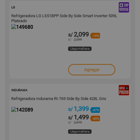
149680
LG
Refrigeradora LG LS51BPP Side By Side Smart Inverter 509L
Plateado
2,099
s/
-19%
s/
2,599
Llega mañana
Agregar
142089
INDURAMA
Refrigeradora Indurama RI-769 Side By Side 428L Gris
1,399
s/
-47%
1,499
s/
-43%
s/
2,649
Llega mañana