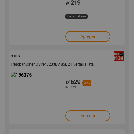
219
s/
Llega mañana
Agregar
156375
OSTER
Frigobar Oster OSPMB233BV 85L 2 Puertas Plata
629
s/
-18%
s/
769
Agregar
170723