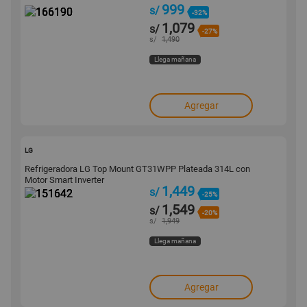
999
s/
-32%
1,079
s/
-27%
s/
1,490
Llega mañana
Agregar
151642
LG
Refrigeradora LG Top Mount GT31WPP Plateada 314L con
Motor Smart Inverter
1,449
s/
-25%
1,549
s/
-20%
s/
1,949
Llega mañana
Agregar