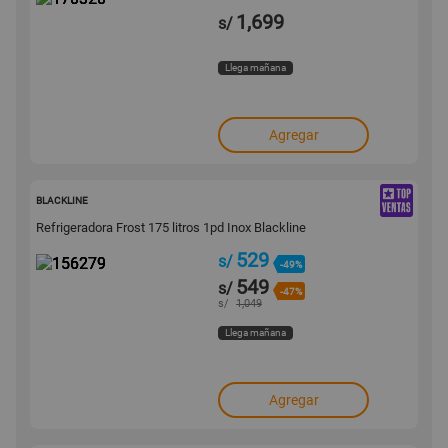
1,699
s/
Llega mañana
Agregar
156279
BLACKLINE
Refrigeradora Frost 175 litros 1pd Inox Blackline
529
s/
-49%
549
s/
-47%
s/
1,049
Llega mañana
Agregar