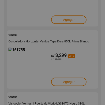
Agregar
161755
VENTUS
Congeladora Horizontal Ventus Tapa Dura 850L Prime Blanco
3,299
s/
-11%
s/
3,739
Agregar
161068
VENTUS
Visicooler Ventus 1 Puerta de Vidrio LG380TC Negro 380L