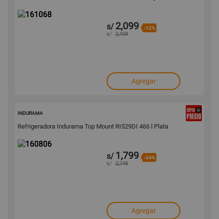
2,099
s/
-12%
s/
2,409
Agregar
160806
INDURAMA
Refrigeradora Indurama Top Mount RI529DI 466 l Plata
1,799
s/
-34%
s/
2,749
Agregar