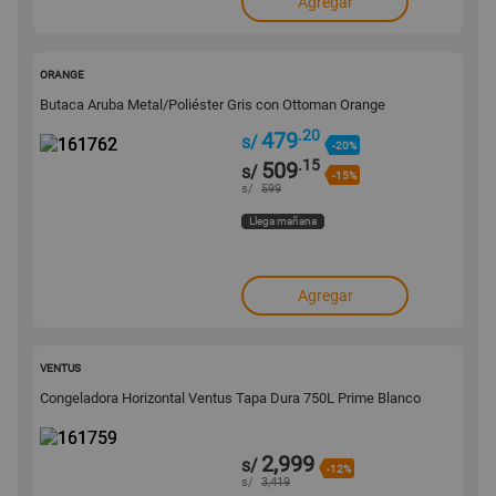
Agregar
161762
ORANGE
Butaca Aruba Metal/Poliéster Gris con Ottoman Orange
.20
479
s/
-20%
.15
509
s/
-15%
s/
599
Llega mañana
Agregar
161759
VENTUS
Congeladora Horizontal Ventus Tapa Dura 750L Prime Blanco
2,999
s/
-12%
s/
3,419