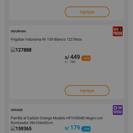
Agregar
127888
INDURAMA
Frigobar Indurama RI-159 Blanco 122 litros
449
s/
-43%
s/
799
Agregar
159365
ORANGE
Parrilla al Carbón Orange Modelo HFYH004B Negro con
Rostizador 39x104x92cm
179
s/
-18%