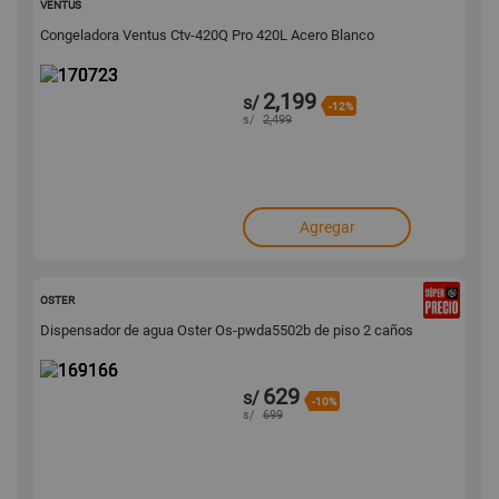
VENTUS
Congeladora Ventus Ctv-420Q Pro 420L Acero Blanco
2,199
s/
-12%
s/
2,499
Agregar
169166
OSTER
Dispensador de agua Oster Os-pwda5502b de piso 2 caños
629
s/
-10%
s/
699