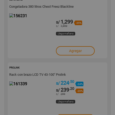
Congeladora 380 litros Chest Freez Blackline
1,299
s/
-35%
s/
1,999
Llega mañana
Agregar
161339
PROLINK
Rack con brazo LCD TV 43-100" Prolink
.50
224
s/
-24%
.20
239
s/
-20%
s/
299
Llega mañana