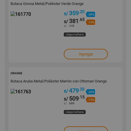
Butaca Girona Metal/Poliéster Verde Orange
.20
359
s/
-20%
.65
381
s/
-15%
s/
449
Llega mañana
Agregar
161763
ORANGE
Butaca Aruba Metal/Poliéster Marrón con Ottoman Orange
.20
479
s/
-20%
.15
509
s/
-15%
s/
599
Llega mañana