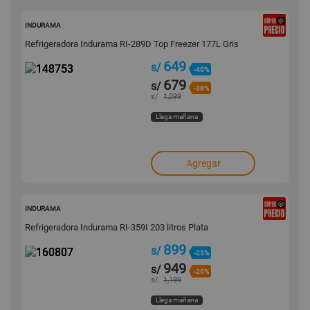
148753
INDURAMA
Refrigeradora Indurama RI-289D Top Freezer 177L Gris
649
s/
-40%
679
s/
-38%
s/
1,099
Llega mañana
Agregar
160807
INDURAMA
Refrigeradora Indurama RI-359I 203 litros Plata
899
s/
-25%
949
s/
-20%
s/
1,199
Llega mañana