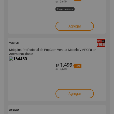
s/
3,649
Llega mañana
Agregar
164450
VENTUS
Máquina Profesional de PopCorn Ventus Modelo VMPCE8 en
Acero Inoxidable
1,499
s/
-3%
s/
1,549
Agregar
161770
ORANGE