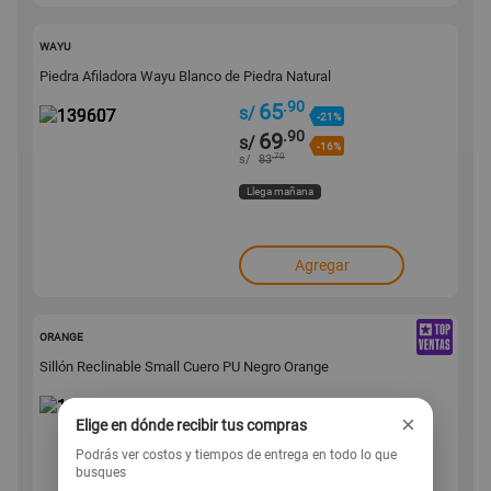
139607
WAYU
Piedra Afiladora Wayu Blanco de Piedra Natural
.90
65
s/
-21%
.90
69
s/
-16%
.70
s/
83
Llega mañana
Agregar
158350
ORANGE
Sillón Reclinable Small Cuero PU Negro Orange
×
Elige en dónde recibir tus compras
479
s/
Podrás ver costos y tiempos de entrega en todo lo que
busques
Llega mañana