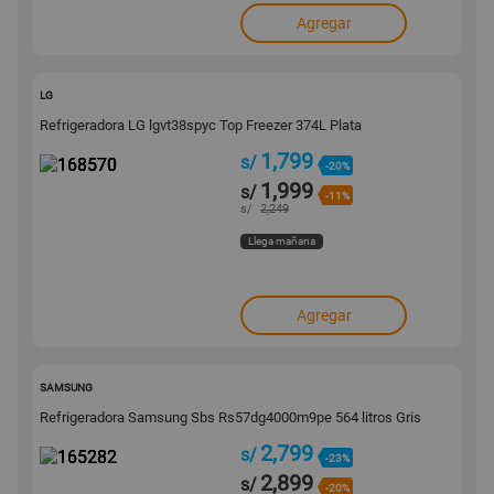
Agregar
168570
LG
Refrigeradora LG lgvt38spyc Top Freezer 374L Plata
1,799
s/
-20%
1,999
s/
-11%
s/
2,249
Llega mañana
Agregar
165282
SAMSUNG
Refrigeradora Samsung Sbs Rs57dg4000m9pe 564 litros Gris
2,799
s/
-23%
2,899
s/
-20%