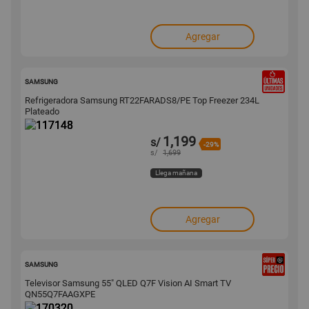
Agregar
117148
SAMSUNG
Refrigeradora Samsung RT22FARADS8/PE Top Freezer 234L
Plateado
1,199
s/
-29%
s/
1,699
Llega mañana
Agregar
170320
SAMSUNG
Televisor Samsung 55" QLED Q7F Vision AI Smart TV
QN55Q7FAAGXPE