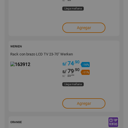
s/
99
Llega mañana
Agregar
163912
WERKEN
Rack con brazo LCD TV 23-70" Werken
.90
74
s/
-16%
.90
79
s/
-11%
.90
s/
89
Llega mañana
Agregar
158463
ORANGE