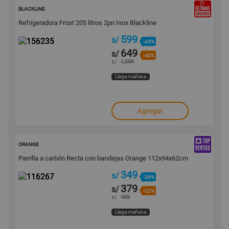
156235
BLACKLINE
Refrigeradora Frost 205 litros 2pn Inox Blackline
599
s/
-45%
649
s/
-40%
s/
1,099
Llega mañana
Agregar
116267
ORANGE
Parrilla a carbón Recta con bandejas Orange 112x94x62cm
349
s/
-28%
379
s/
-22%
s/
489
Llega mañana