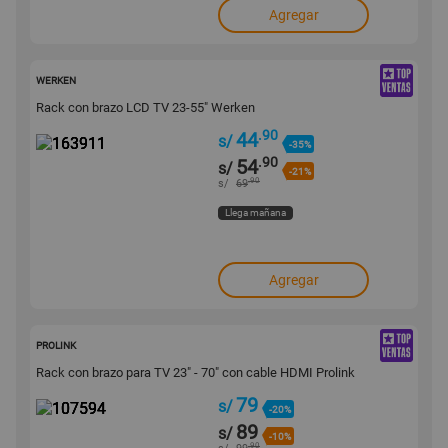
Agregar
163911
WERKEN
Rack con brazo LCD TV 23-55" Werken
.90
44
s/
-35%
.90
54
s/
-21%
.90
s/
69
Llega mañana
Agregar
107594
PROLINK
Rack con brazo para TV 23" - 70" con cable HDMI Prolink
79
s/
-20%
89
s/
-10%
.90