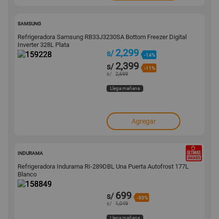
159228
SAMSUNG
Refrigeradora Samsung RB33J3230SA Bottom Freezer Digital
Inverter 328L Plata
2,299
s/
-14%
2,399
s/
-11%
s/
2,699
Llega mañana
Agregar
158849
INDURAMA
Refrigeradora Indurama RI-289DBL Una Puerta Autofrost 177L
Blanco
699
s/
-33%
s/
1,049
Llega mañana