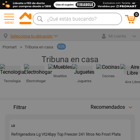
0
MENÚ
Selecciona tu ubicación
Mi cuenta
926
Tribuna en casa
Tribuna en casa
Muebles
Cocinas
Tecnologia
Electrohogar
Juguetes
Aire Libre
Recomendados
Filtrar
166190
LG
Refrigeradora Lg Vt24bpy Top Freezer 241 litros No Frost Plata