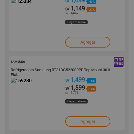
1,049
s/
-43%
1,149
s/
-37%
s/
1,849
Llega mañana
Agregar
159230
SAMSUNG
Refrigeradora Samsung RT31DG5220S9PE Top Mount 301L
Plata
1,499
s/
-15%
1,599
s/
-10%
s/
1,779
Llega mañana
Agregar