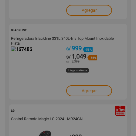
Agregar
167486
BLACKLINE
Refrigeradora Blackline 331L 340L-Inv Top Mount Inoxidable
Plata
999
s/
-58%
1,049
s/
-56%
s/
2,399
Llega mañana
Agregar
164776
LG
Control Remoto Magic LG 2024 - MR24GN