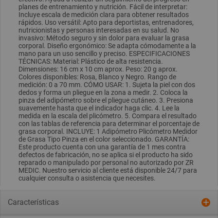
planes de entrenamiento y nutrición. Fácil de interpretar:
Incluye escala de medición clara para obtener resultados
rápidos. Uso versátil: Apto para deportistas, entrenadores,
nutricionistas y personas interesadas en su salud. No
invasivo: Método seguro y sin dolor para evaluar la grasa
corporal. Diseño ergonómico: Se adapta cómodamente a la
mano para un uso sencillo y preciso. ESPECIFICACIONES
TÉCNICAS: Material: Plástico de alta resistencia.
Dimensiones: 16 cm x 10 cm aprox. Peso: 20 g aprox.
Colores disponibles: Rosa, Blanco y Negro. Rango de
medición: 0 a 70 mm. CÓMO USAR: 1. Sujeta la piel con dos
dedos y forma un pliegue en la zona a medir. 2. Coloca la
pinza del adipómetro sobre el pliegue cutáneo. 3. Presiona
suavemente hasta que el indicador haga clic. 4. Lee la
medida en la escala del plicómetro. 5. Compara el resultado
con las tablas de referencia para determinar el porcentaje de
grasa corporal. INCLUYE: 1 Adipómetro Plicómetro Medidor
de Grasa Tipo Pinza en el color seleccionado. GARANTÍA:
Este producto cuenta con una garantía de 1 mes contra
defectos de fabricación, no se aplica si el producto ha sido
reparado o manipulado por personal no autorizado por ZR
MEDIC. Nuestro servicio al cliente está disponible 24/7 para
cualquier consulta o asistencia que necesites.
Características