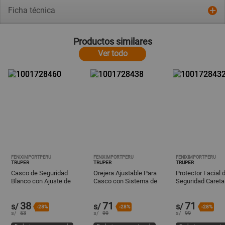
Ficha técnica
Productos similares
Ver todo
FENIXIMPORTPERU
FENIXIMPORTPERU
FENIXIMPORTPERU
TRUPER
TRUPER
TRUPER
Casco de Seguridad
Orejera Ajustable Para
Protector Facial 
Blanco con Ajuste de
Casco con Sistema de
Seguridad Careta
Matraca Truper CAS-B
Ajuste Truper Oaj-C
Transparente Tru
500
38
71
71
s/
s/
s/
-28%
-28%
-28%
s/
53
s/
99
s/
99