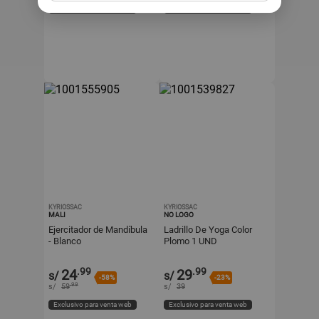
Exclusivo para venta web
Exclusivo para venta web
KYRIOSSAC
KYRIOSSAC
MALI
NO LOGO
Ejercitador de Mandíbula
Ladrillo De Yoga Color
- Blanco
Plomo 1 UND
.99
.99
24
29
s/
s/
-58%
-23%
.99
s/
59
s/
39
Exclusivo para venta web
Exclusivo para venta web