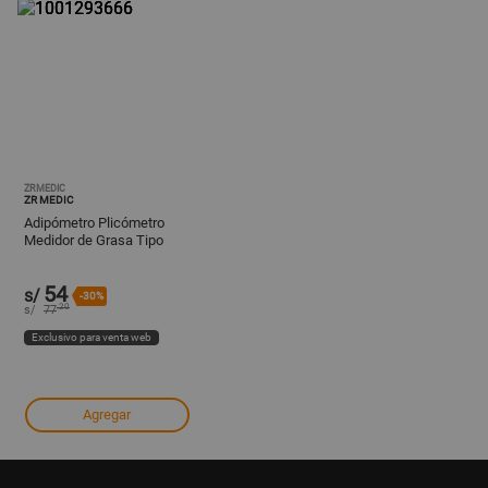
ZRMEDIC
ZR MEDIC
Adipómetro Plicómetro
Medidor de Grasa Tipo
Pinza Negro
54
s/
-30%
.20
s/
77
Exclusivo para venta web
Agregar