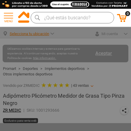
0
MENÚ
Selecciona tu ubicación
Mi cuenta
Utilizamos cookies internas y externas para garantizar tu
Aceptar
experiencia. Al continuar navegando, aceptas nuestra
Política de cookies.
Más información.
Deportes
Implementos deportivos
Otros implementos deportivos
★ ★ ★ ★ ★
Vendido por ZRMEDIC
|
43
ventas
Adipómetro Plicómetro Medidor de Grasa Tipo Pinza
Negro
ZR MEDIC
SKU: 1001293666
Exclusivo para venta web