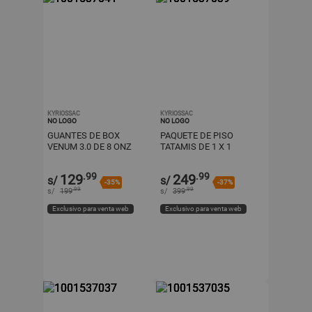
KYRIOSSAC
KYRIOSSAC
NO LOGO
NO LOGO
GUANTES DE BOX
PAQUETE DE PISO
VENUM 3.0 DE 8 ONZ
TATAMIS DE 1 X 1
COLOR NEGRO + BUCAL
METRO DOBLE COLOR
EVERLAST
ANTIDESLIZANTE
.99
.99
129
249
s/
s/
-35%
-37%
.99
.99
s/
199
s/
399
Exclusivo para venta web
Exclusivo para venta web