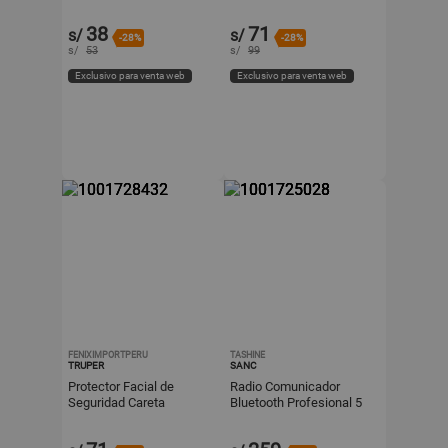
Matraca Truper CAS-B
Ajuste Truper Oaj-C
38
71
s/
s/
-28%
-28%
s/
53
s/
99
Exclusivo para venta web
Exclusivo para venta web
FENIXIMPORTPERU
TASHINE
TRUPER
SANC
Protector Facial de
Radio Comunicador
Seguridad Careta
Bluetooth Profesional 5
Transparente Truper PF-
Km Dual Band
500
Recargable USB Tipo C