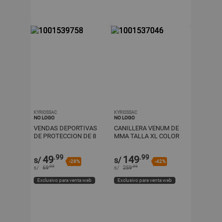
KYRIOSSAC
KYRIOSSAC
NO LOGO
NO LOGO
VENDAS DEPORTIVAS
CANILLERA VENUM DE
DE PROTECCION DE 8
MMA TALLA XL COLOR
CM X 3 MTS COLOR
PLOMO CON NEGRO
NEGRO
.99
.99
49
149
s/
s/
-28%
-42%
.99
.99
s/
69
s/
259
Exclusivo para venta web
Exclusivo para venta web