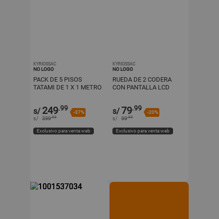
KYRIOSSAC
KYRIOSSAC
NO LOGO
NO LOGO
PACK DE 5 PISOS
RUEDA DE 2 CODERA
TATAMI DE 1 X 1 METRO
CON PANTALLA LCD
DOBLE COLOR
PARA ABDOMINALES-
ANTIDESLIZANTE
ROSADO
.99
.99
249
79
s/
s/
-37%
-20%
.99
.99
s/
399
s/
99
Exclusivo para venta web
Exclusivo para venta web