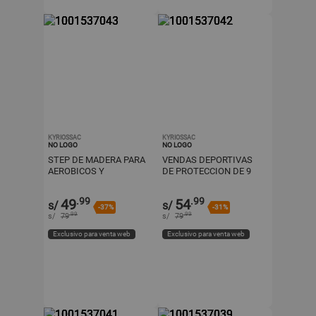
KYRIOSSAC
KYRIOSSAC
NO LOGO
NO LOGO
STEP DE MADERA PARA
VENDAS DEPORTIVAS
AEROBICOS Y
DE PROTECCION DE 9
ENTRENAMIENTOS
CM X 3 MTS COLOR
COLOR PARA MUJERES
BLANCO
.99
.99
49
54
s/
s/
-37%
-31%
.99
.99
s/
79
s/
79
Exclusivo para venta web
Exclusivo para venta web