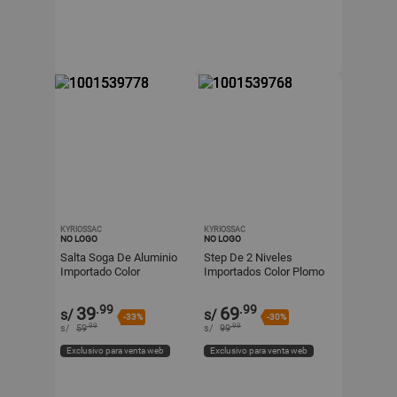
KYRIOSSAC
KYRIOSSAC
NO LOGO
NO LOGO
Salta Soga De Aluminio
Step De 2 Niveles
Importado Color
Importados Color Plomo
MORADO
Para Gimnasio
.99
.99
39
69
s/
s/
-33%
-30%
.99
.99
s/
59
s/
99
Exclusivo para venta web
Exclusivo para venta web