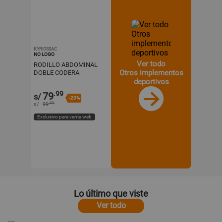
KYRIOSSAC
NO LOGO
Ver todo
RODILLO ABDOMINAL
Otros implementos
DOBLE CODERA
+PANTALLA LCD -AZUL
deportivos
.99
79
s/
-20%
.99
s/
99
Exclusivo para venta web
Lo último que viste
Ver todo