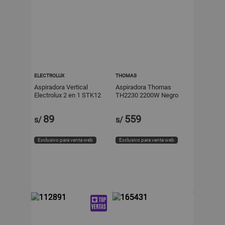
ELECTROLUX
THOMAS
Aspiradora Vertical
Aspiradora Thomas
Electrolux 2 en 1 STK12
TH2230 2200W Negro
Negro
con Sistema Silent Plus
89
559
s/
s/
Exclusivo para venta web
Exclusivo para venta web