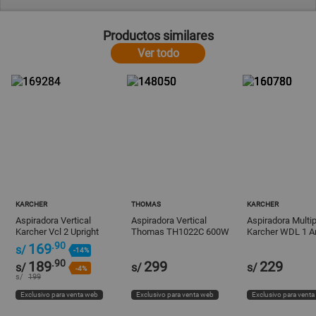
Productos similares
Ver todo
KARCHER
THOMAS
KARCHER
Aspiradora Vertical
Aspiradora Vertical
Aspiradora Multi
Karcher Vcl 2 Upright
Thomas TH1022C 600W
Karcher WDL 1 Am
Plata 2 en 1
.90
169
s/
-14%
.90
189
299
229
s/
s/
s/
-4%
s/
199
Exclusivo para venta web
Exclusivo para venta web
Exclusivo para vent