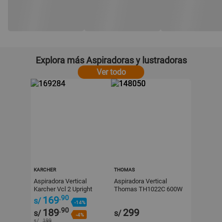
Explora más Aspiradoras y lustradoras
Ver todo
KARCHER
THOMAS
Aspiradora Vertical
Aspiradora Vertical
Karcher Vcl 2 Upright
Thomas TH1022C 600W
Plata 2 en 1
.90
169
s/
-14%
.90
189
299
s/
s/
-4%
s/
199