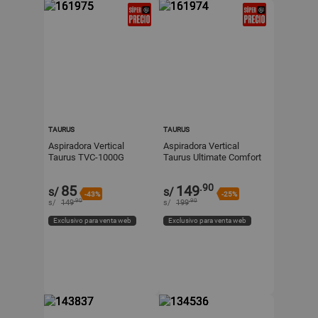
TAURUS
TAURUS
Aspiradora Vertical
Aspiradora Vertical
Taurus TVC-1000G
Taurus Ultimate Comfort
1000W 0.6L Gris +
800W 0.4L Azul +
Accesorios
Accesorios
.90
85
149
s/
s/
-43%
-25%
.90
.90
s/
149
s/
199
Exclusivo para venta web
Exclusivo para venta web