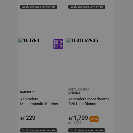
Exclusivo para venta web
Exclusivo para venta web
QUETALCOMPRA
KARCHER
DREAME
Aspiradora
Aspiradora robot dreame
Multipropósito Karcher
D20 Ultra Blanco
WDL 1 Amarilla
229
1,799
s/
s/
-25%
s/
2,399
Exclusivo para venta web
Exclusivo para venta web