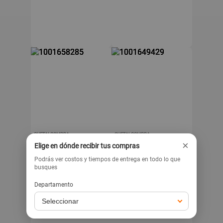
QUETALCOMPRA
QUETALCOMPRA
DREAME
DREAME
×
Elige en dónde recibir tus compras
Aspiradora Robot
Robot aspiradora y
Dreame L10s Ultra Gen2
trapeador Dreame F10
Podrás ver costos y tiempos de entrega en todo lo que
- Blanca
Blanco - Succión
busques
13000Pa
2,399
749
s/
s/
-35%
-42%
Departamento
s/
3,699
s/
1,299
Exclusivo para venta web
Exclusivo para venta web