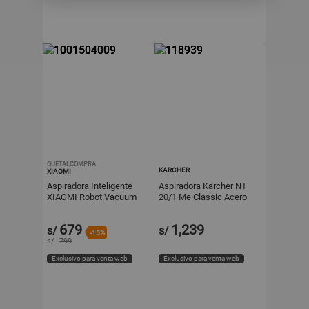
QUETALCOMPRA
KARCHER
XIAOMI
Aspiradora Inteligente
Aspiradora Karcher NT
XIAOMI Robot Vacuum
20/1 Me Classic Acero
S40C EU
Inoxidable 1500W Gris
679
1,239
s/
s/
-15%
s/
799
Exclusivo para venta web
Exclusivo para venta web