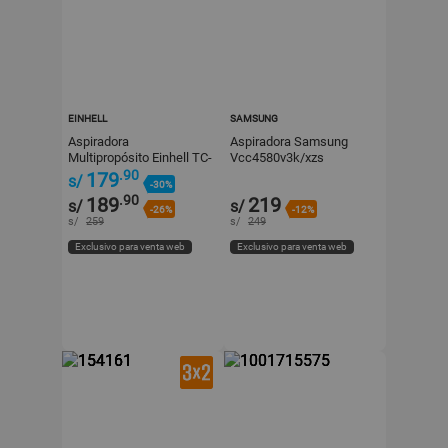
EINHELL
SAMSUNG
Aspiradora
Aspiradora Samsung
Multipropósito Einhell TC-
Vcc4580v3k/xzs
VC 1812 S Negro 1250 W
Ciclónica 2000w Negro -
.90
179
s/
-30%
Cable Retráctil 6m
.90
189
219
s/
s/
-26%
-12%
s/
259
s/
249
Exclusivo para venta web
Exclusivo para venta web