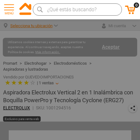
0
MENÚ
Selecciona tu ubicación
Mi cuenta
Utilizamos cookies internas y externas para garantizar tu
Aceptar
experiencia. Al continuar navegando, aceptas nuestra
Política de cookies.
Más información.
Electrohogar
Electrodomésticos
Aspiradoras y lustradoras
Vendido por QUEVEDOIMPORTACIONES
★ ★ ★ ★
☆
|
1
ventas
Aspiradora Electrolux Vertical 2 en 1 Inalámbrica con
Boquilla PowerPro y Tecnología Cyclone (ERG27)
ELECTROLUX
SKU: 1001294516
Exclusivo para venta web