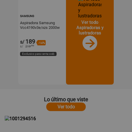
SAMSUNG
Ver todo
Aspiradora Samsung
Aspiradoras y
Vcc4190v3e/xzs 2000w
Vino Rubí - Cable
lustradoras
Retráctil 6m
189
s/
-14%
.90
s/
219
Exclusivo para venta web
Lo último que viste
Ver todo