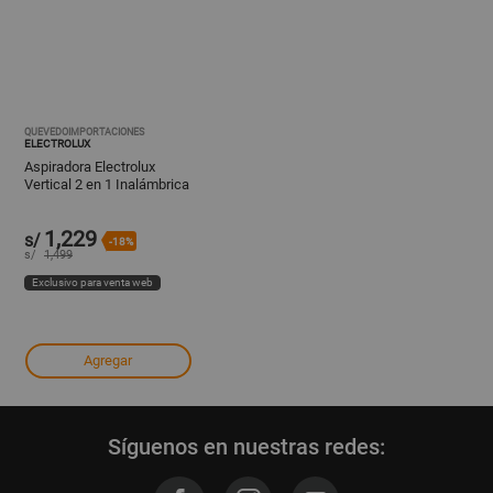
QUEVEDOIMPORTACIONES
ELECTROLUX
Aspiradora Electrolux
Vertical 2 en 1 Inalámbrica
con Boquilla PowerPro y
Tecnología Cyclone
1,229
(ERG27)
s/
-18%
s/
1,499
Exclusivo para venta web
Agregar
Síguenos en nuestras redes: