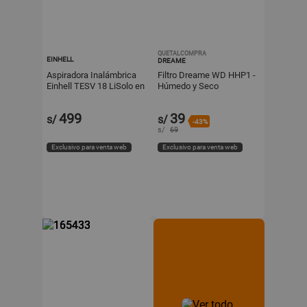
QUETALCOMPRA
EINHELL
DREAME
Aspiradora Inalámbrica
Filtro Dreame WD HHP1 -
Einhell TESV 18 LiSolo en
Húmedo y Seco
Rojo de Poliamida
499
39
s/
s/
-43%
s/
69
Exclusivo para venta web
Exclusivo para venta web