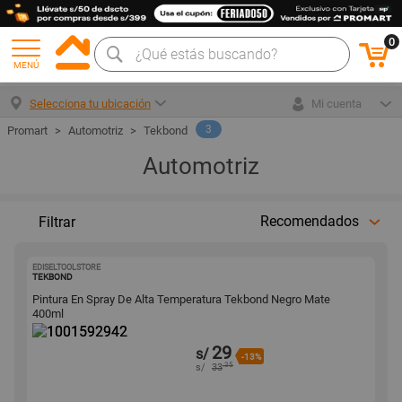
0
MENÚ
Selecciona tu ubicación
Mi cuenta
3
Automotriz
Tekbond
Automotriz
Recomendados
Filtrar
EDISELTOOLSTORE
1001592942
TEKBOND
Pintura En Spray De Alta Temperatura Tekbond Negro Mate
400ml
29
s/
-13%
.35
s/
33