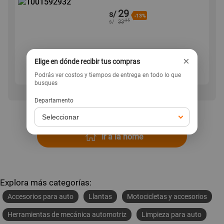
29
s/
-13%
.35
s/
33
×
Elige en dónde recibir tus compras
Agregar
Podrás ver costos y tiempos de entrega en todo lo que
busques
Departamento
Ir a la home
Explora más categorías:
Accesorios para auto
Llantas
Motocicletas y accesorios
Herramientas de mecánica automotriz
Limpieza para auto