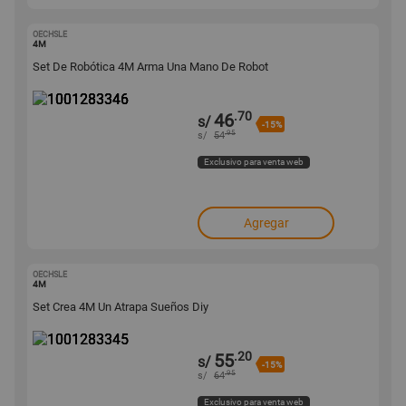
OECHSLE
1001283346
4M
Set De Robótica 4M Arma Una Mano De Robot
.70
46
s/
-15%
.95
s/
54
Exclusivo para venta web
Agregar
OECHSLE
1001283345
4M
Set Crea 4M Un Atrapa Sueños Diy
.20
55
s/
-15%
.95
s/
64
Exclusivo para venta web