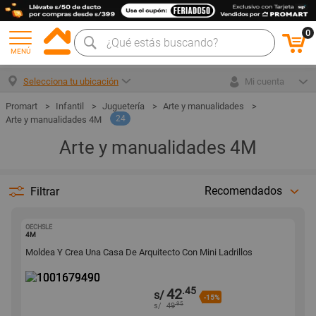
0
MENÚ
Selecciona tu ubicación
Mi cuenta
Infantil
Juguetería
Arte y manualidades
24
Arte y manualidades 4M
Arte y manualidades 4M
Recomendados
Filtrar
OECHSLE
1001679490
4M
Moldea Y Crea Una Casa De Arquitecto Con Mini Ladrillos
.45
42
s/
-15%
.95
s/
49