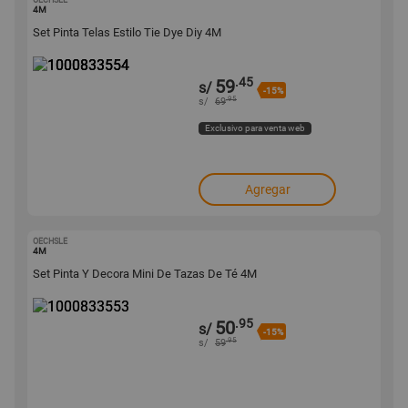
OECHSLE
1000833554
4M
Set Pinta Telas Estilo Tie Dye Diy 4M
.45
59
s/
-15%
.95
s/
69
Exclusivo para venta web
Agregar
OECHSLE
1000833553
4M
Set Pinta Y Decora Mini De Tazas De Té 4M
.95
50
s/
-15%
.95
s/
59