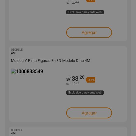
.95
s/
39
Exclusivo para venta web
Agregar
OECHSLE
1000833549
4M
Moldea Y Pinta Figuras En 3D Modelo Dino 4M
.20
38
s/
-15%
.95
s/
44
Exclusivo para venta web
Agregar
OECHSLE
1000833542
4M