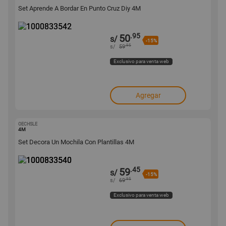
Set Aprende A Bordar En Punto Cruz Diy 4M
.95
50
s/
-15%
.95
s/
59
Exclusivo para venta web
Agregar
OECHSLE
1000833540
4M
Set Decora Un Mochila Con Plantillas 4M
.45
59
s/
-15%
.95
s/
69
Exclusivo para venta web