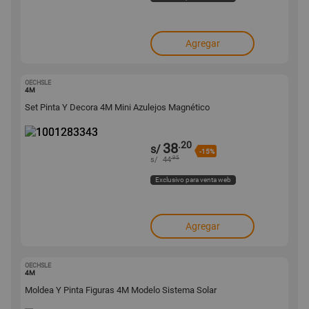
Agregar
OECHSLE
1001283343
4M
Set Pinta Y Decora 4M Mini Azulejos Magnético
.20
38
s/
-15%
.95
s/
44
Exclusivo para venta web
Agregar
OECHSLE
1001283341
4M
Moldea Y Pinta Figuras 4M Modelo Sistema Solar