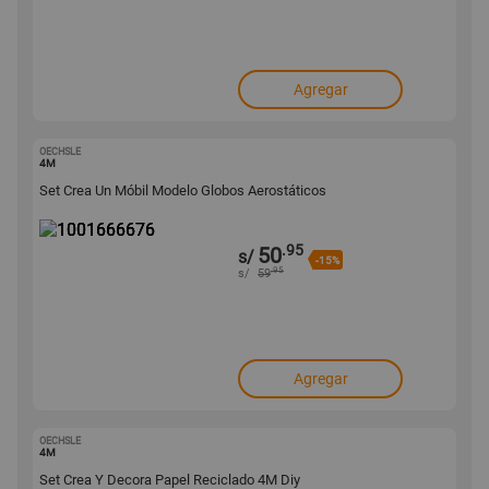
Agregar
OECHSLE
1001666676
4M
Set Crea Un Móbil Modelo Globos Aerostáticos
.95
50
s/
-15%
.95
s/
59
Agregar
OECHSLE
1001283351
4M
Set Crea Y Decora Papel Reciclado 4M Diy