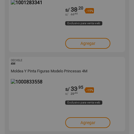
.20
38
s/
-15%
.95
s/
44
Exclusivo para venta web
Agregar
OECHSLE
1000833558
4M
Moldea Y Pinta Figuras Modelo Princesas 4M
.95
33
s/
-15%
.95
s/
39
Exclusivo para venta web
Agregar