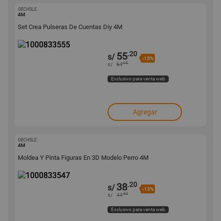
OECHSLE
1000833555
4M
Set Crea Pulseras De Cuentas Diy 4M
.20
55
s/
-15%
.95
s/
64
Exclusivo para venta web
Agregar
OECHSLE
1000833547
4M
Moldea Y Pinta Figuras En 3D Modelo Perro 4M
.20
38
s/
-15%
.95
s/
44
Exclusivo para venta web