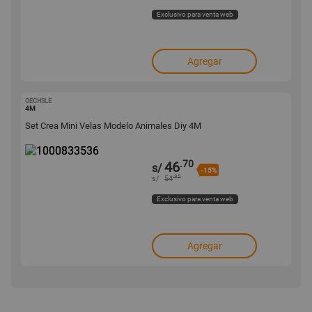
Exclusivo para venta web
Agregar
OECHSLE
1000833536
4M
Set Crea Mini Velas Modelo Animales Diy 4M
.70
46
s/
-15%
.95
s/
54
Exclusivo para venta web
Agregar