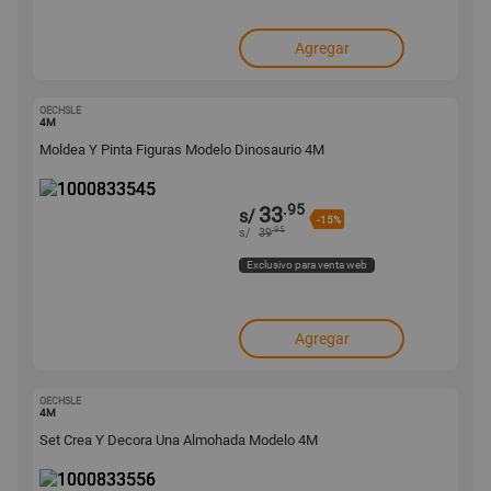
Agregar
OECHSLE
1000833545
4M
Moldea Y Pinta Figuras Modelo Dinosaurio 4M
.95
33
s/
-15%
.95
s/
39
Exclusivo para venta web
Agregar
OECHSLE
1000833556
4M
Set Crea Y Decora Una Almohada Modelo 4M