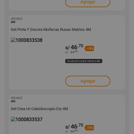
Agregar
OECHSLE
1000833538
4M
Set Pinta Y Decora Muñecas Rusas Matrios 4M
.70
46
s/
-15%
.95
s/
54
Exclusivo para venta web
Agregar
OECHSLE
1000833537
4M
Set Crea Un Caleidoscopio Diy 4M
.70
46
s/
-15%
.95
s/
54