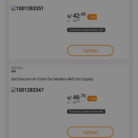
.45
42
s/
-15%
.95
s/
49
Exclusivo para venta web
Agregar
OECHSLE
1001283347
4M
Set Decora Un Cofre De Madera 4M Con Espejo
.70
46
s/
-15%
.95
s/
54
Exclusivo para venta web
Agregar