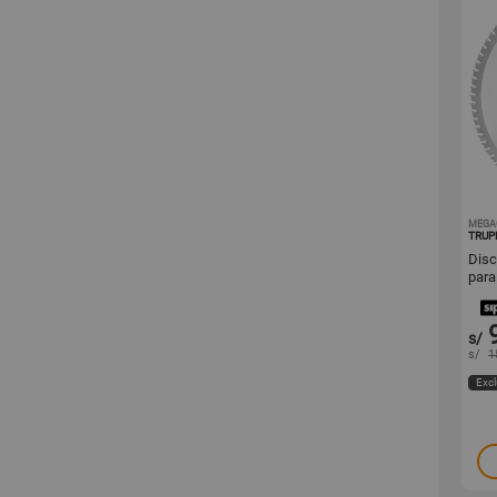
MEGA
TRUP
Disco si
para
s/
s/
1
Excl