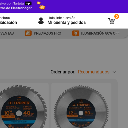
0
ecciona
Hola
, inicia sesión!
ubicación
Mi cuenta y pedidos
 VENTAS
PRECIAZOS PRO
ILUMINACIÓN 80% OFF
Ordenar por:
Recomendados