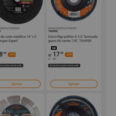
ONSTRUCTORESPE
1001295296
MEGACONSTRUCTORESPE
1001295293
R
TRUPER
de corte metálico 14" x 3
Disco flap polifan 4-1/2" laminado
ruper Expert
grano 80 centro 7/8", TRUPER
8
17
.90
.90
-41%
s/
-25%
s/
24
sivo para venta web
Exclusivo para venta web
Agregar
Agregar