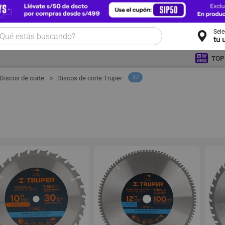
Sel
tu 
TOP
37
Discos de corte
Discos de corte Truper