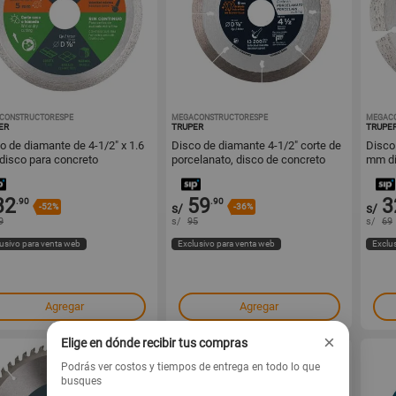
CONSTRUCTORESPE
1001295292
MEGACONSTRUCTORESPE
1001295291
MEGAC
ER
TRUPER
TRUPE
o de diamante de 4-1/2" x 1.6
Disco de diamante 4-1/2" corte de
Disco
isco para concreto
porcelanato, disco de concreto
mm di
elanato
porce
32
59
3
.90
.90
-52%
s/
-36%
s/
9
s/
95
s/
69
usivo para venta web
Exclusivo para venta web
Exclu
Agregar
Agregar
×
Elige en dónde recibir tus compras
Podrás ver costos y tiempos de entrega en todo lo que
busques