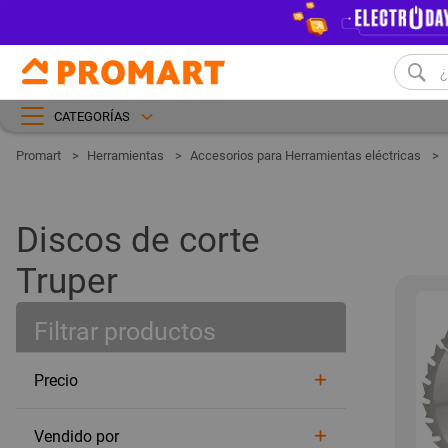
CATEGORÍAS
Herramientas
Accesorios para Herramientas eléctricas
Discos de corte
Truper
Filtrar productos
Precio
Vendido por