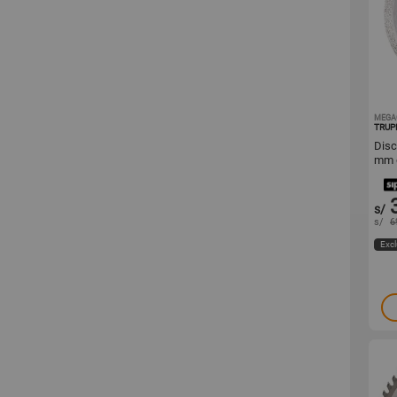
MEGA
TRUP
Disc
mm d
porc
s/
s/
6
Excl