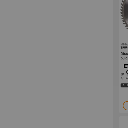
MEGA
TRUP
Disc
pulg
s/
s/
1
Excl