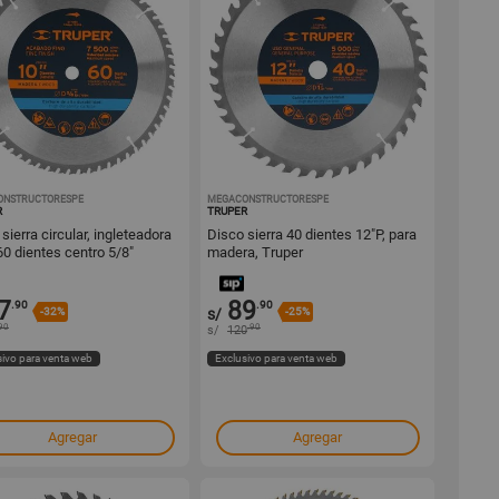
ONSTRUCTORESPE
1000574719
MEGACONSTRUCTORESPE
1000574713
R
TRUPER
sierra circular, ingleteadora
Disco sierra 40 dientes 12"P, para
60 dientes centro 5/8"
madera, Truper
7
89
.90
.90
-32%
s/
-25%
90
.90
s/
120
sivo para venta web
Exclusivo para venta web
Agregar
Agregar