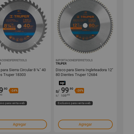
ACIONESFERRETOOLS
1000574413
IMPORTACIONESFERRETOOLS
1000574407
R
TRUPER
para Sierra Circular 8 ¼" 40
Disco para Sierra Ingleteadora 12"
es Truper 18303
80 Dientes Truper 12684
9
99
.90
.90
-24%
s/
-26%
90
.90
s/
135
sivo para venta web
Exclusivo para venta web
Agregar
Agregar