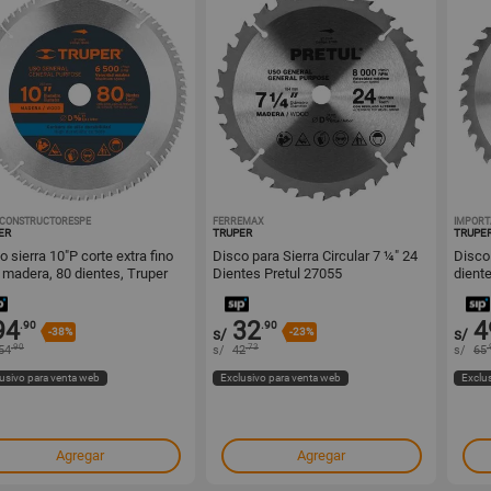
CONSTRUCTORESPE
1000574710
FERREMAX
1000574473
IMPORT
ER
TRUPER
TRUPE
erra 10"P corte extra fino
Disco para Sierra Circular 7 ¼" 24
Disco 
 madera, 80 dientes, Truper
Dientes Pretul 27055
dient
94
32
4
.90
.90
-38%
s/
-23%
s/
.90
.73
.
54
s/
42
s/
65
usivo para venta web
Exclusivo para venta web
Exclu
Agregar
Agregar