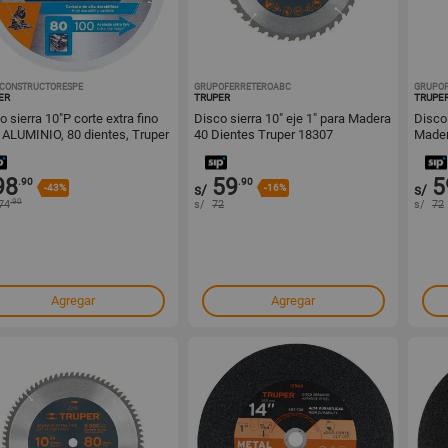
CONSTRUCTORESPE
1001583736
GRUPOFERRETEROABC
1001555177
GRUPO
ER
TRUPER
TRUPE
erra 10"P corte extra fino
Disco sierra 10" eje 1" para Madera
Disco 
 ALUMINIO, 80 dientes, Truper
40 Dientes Truper 18307
Mader
98
59
5
.90
.90
-43%
s/
-16%
s/
.90
74
s/
72
s/
72
Agregar
Agregar