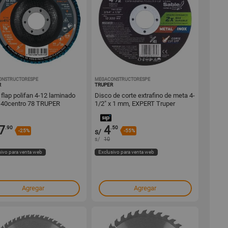
ONSTRUCTORESPE
1001295255
MEGACONSTRUCTORESPE
1001271116
R
TRUPER
 flap polifan 4-12 laminado
Disco de corte extrafino de meta 4-
 40centro 78 TRUPER
1/2" x 1 mm, EXPERT Truper
7
4
.90
.50
-25%
s/
-55%
s/
10
sivo para venta web
Exclusivo para venta web
Agregar
Agregar