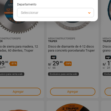
Departamento
Seleccionar
CONSTRUCTORESPE
1001295283
MEGACONSTRUCTORESPE
1001295281
MEGAC
ER
TRUPER
TRUPE
o de sierra para madera, 12
Disco de diamante de 4-12 disco
Disco
adas, 60 dientes, Truper
para concreto porcelanato Truper
grano
99
29
1
.90
.90
-31%
s/
-54%
s/
.90
44
s/
65
s/
24
usivo para venta web
Exclusivo para venta web
Exclu
Agregar
Agregar