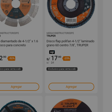
ONSTRUCTORESPE
1001295289
MEGACONSTRUCTORESPE
1001295288
R
TRUPER
 diamantado de 4-1/2" x 1.6
Disco flap polifan 4-1/2" laminado
sco para concreto
grano 60 centro 7/8", TRUPER
lanato
2
17
.90
.90
-52%
s/
-25%
s/
24
sivo para venta web
Exclusivo para venta web
Agregar
Agregar