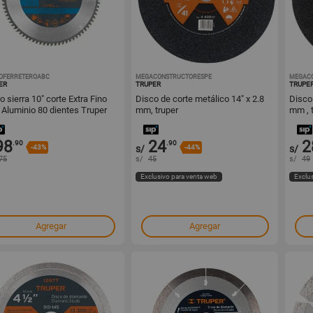
OFERRETEROABC
1001553422
MEGACONSTRUCTORESPE
1001295298
MEGAC
ER
TRUPER
TRUPE
o sierra 10" corte Extra Fino
Disco de corte metálico 14" x 2.8
Disco 
 Aluminio 80 dientes Truper
mm, truper
mm , t
10
98
24
2
.90
.90
-43%
s/
-44%
s/
75
s/
45
s/
49
Exclusivo para venta web
Exclu
Agregar
Agregar