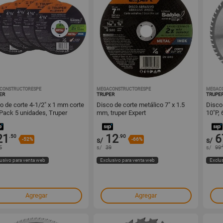
CONSTRUCTORESPE
1001271111
MEGACONSTRUCTORESPE
1000584612
MEGAC
ER
TRUPER
TRUPE
orte 4-1/2" x 1 mm corte
Disco de corte metálico 7" x 1.5
Disco 
 Pack 5 unidades, Truper
mm, truper Expert
10"P, 
rt
21
12
6
.50
.90
-52%
s/
-66%
s/
.
5
s/
39
s/
99
usivo para venta web
Exclusivo para venta web
Exclu
Agregar
Agregar