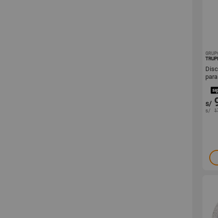
GRUP
TRUP
Disc
para
183
s/
s/
1