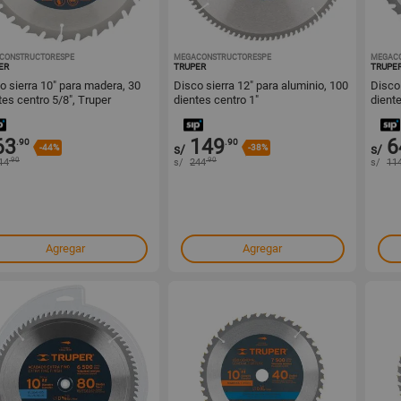
CONSTRUCTORESPE
1001585087
MEGACONSTRUCTORESPE
1001584315
MEGAC
ER
TRUPER
TRUPE
o sierra 10" para madera, 30
Disco sierra 12" para aluminio, 100
Disco
tes centro 5/8", Truper
dientes centro 1"
diente
63
149
6
.90
.90
-44%
s/
-38%
s/
.90
.90
14
s/
244
s/
11
Agregar
Agregar