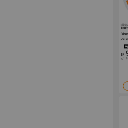
MEGA
TRUP
Disco si
para
s/
s/
1