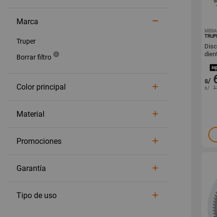
Marca
MEGA
TRUP
Truper
Disc
dien
s/
Color principal
s/
1
Material
Promociones
Garantía
Tipo de uso