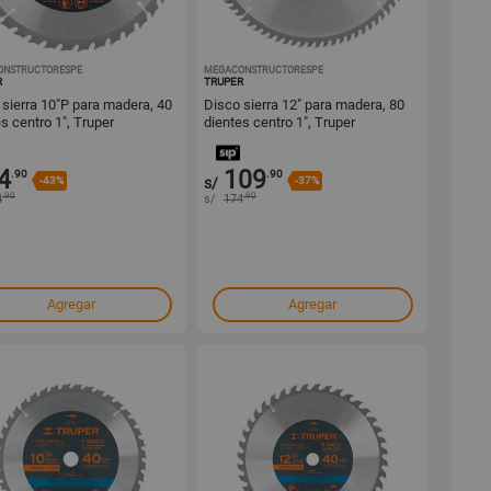
ONSTRUCTORESPE
1001584003
MEGACONSTRUCTORESPE
1001583992
R
TRUPER
 sierra 10"P para madera, 40
Disco sierra 12" para madera, 80
s centro 1", Truper
dientes centro 1", Truper
4
109
.90
.90
-43%
s/
-37%
.90
.90
4
s/
174
Agregar
Agregar