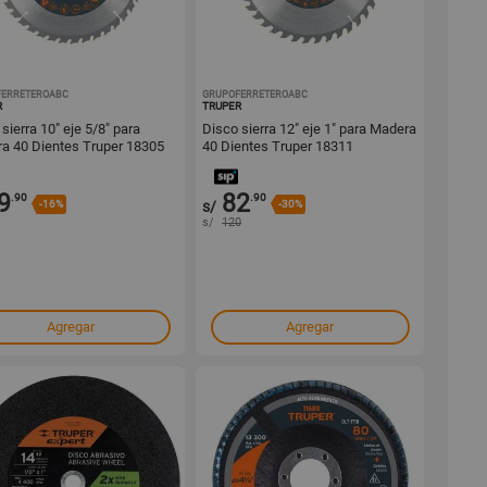
FERRETEROABC
1001555176
GRUPOFERRETEROABC
1001553424
R
TRUPER
sierra 10" eje 5/8" para
Disco sierra 12" eje 1" para Madera
a 40 Dientes Truper 18305
40 Dientes Truper 18311
9
82
.90
.90
-16%
s/
-30%
s/
120
Agregar
Agregar