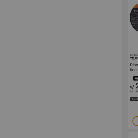
MEGA
TRUP
Disco de c
fino
Expe
s/
s/
4
Excl