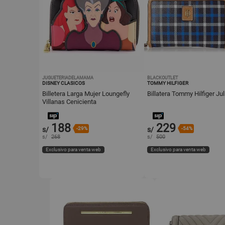
JUGUETERIADELAMAMA
BLACKOUTLET
DISNEY CLASICOS
TOMMY HILFIGER
Billetera Larga Mujer Loungefly
Billatera Tommy Hilfiger Jul
Villanas Cenicienta
188
229
s/
-29%
s/
-54%
s/
268
s/
500
Exclusivo para venta web
Exclusivo para venta web