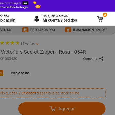
0
ecciona
Hola
, inicia sesión!
ubicación
Mi cuenta y pedidos
 VENTAS
PRECIAZOS PRO
ILUMINACIÓN 80% OFF
 ★ ★ ★ ★
|
1
ventas
 Victoria´s Secret Zipper - Rosa - 054R
001685420
Compartir
1%
Precio online
olo quedan
2 unidades
disponibles de stock online
Agregar