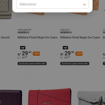
Seleccionar
ASWANSPORT
URBANJC
A
GENÉRICO
GENÉRICO
G
a Secret
Billetera Floral Mujer De Cuero
Billetera Floral Mujer De Cuero
B
29
29
.90
.90
s/
-50%
s/
-50%
s
.90
.90
s/
59
s/
59
s
Exclusivo para venta web
Exclusivo para venta web