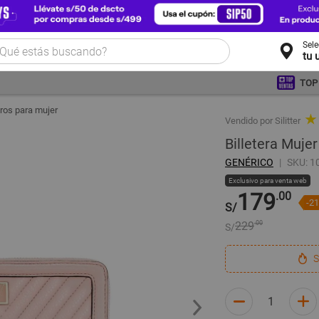
Sel
tu 
TOP
ros para mujer
★
Vendido por Silitter
Billetera Mujer
GENÉRICO
SKU: 1
Exclusivo para venta web
179
.00
-2
S/
229
.00
S/
S