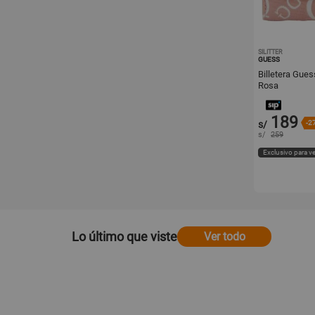
SILITTER
GUESS
Billetera Gues
Rosa
189
s/
-2
s/
259
Exclusivo para v
Lo último que viste
Ver todo