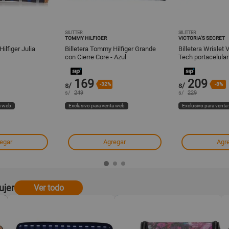
SILITTER
SILITTER
TOMMY HILFIGER
VICTORIA'S SECRET
ilfiger Julia
Billetera Tommy Hilfiger Grande
Billetera Wrislet 
con Cierre Core - Azul
Tech portacelular 
169
209
s/
-32%
s/
-8%
s/
249
s/
229
a web
Exclusivo para venta web
Exclusivo para venta
egar
Agregar
Agr
ujer
Ver todo