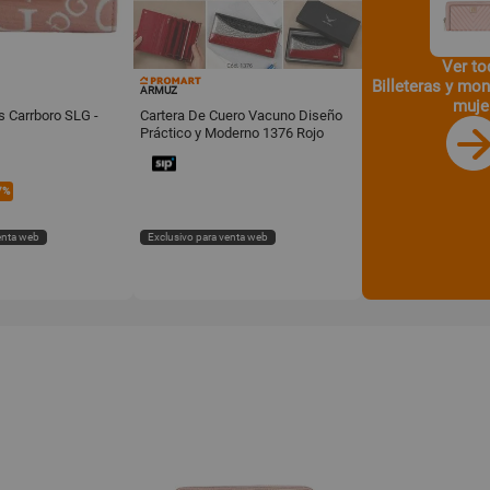
Ver to
Billeteras y mo
ARMUZ
muje
s Carrboro SLG -
Cartera De Cuero Vacuno Diseño
Práctico y Moderno 1376 Rojo
7%
enta web
Exclusivo para venta web