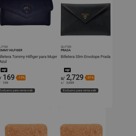
LITTER
SILITTER
OMMY HILFIGER
PRADA
illetera Tommy Hilfiger para Mujer
Billetera Slim Envolope Prada
 Azul
169
2,729
/
-15%
s/
-31%
/
199
s/
3,999
Exclusivo para venta web
Exclusivo para venta web