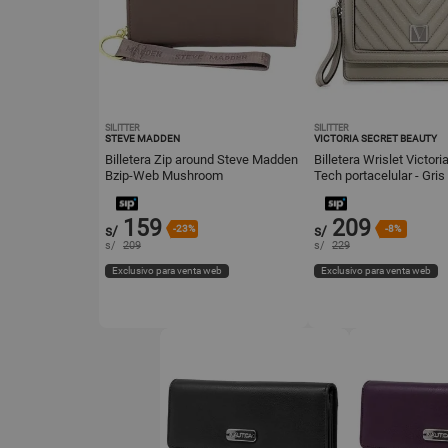
SILITTER
SILITTER
STEVE MADDEN
VICTORIA SECRET BEAUTY
Billetera Zip around Steve Madden
Billetera Wrislet Victori
Bzip-Web Mushroom
Tech portacelular - Gris
159
209
s/
-23%
s/
-8%
s/
209
s/
229
Exclusivo para venta web
Exclusivo para venta web