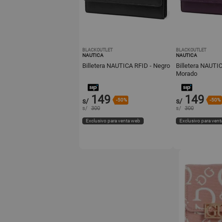
BLACKOUTLET
BLACKOUTLET
NAUTICA
NAUTICA
Billetera NAUTICA RFID - Negro
Billetera NAUTI
Morado
149
149
s/
-50%
s/
-50%
s/
300
s/
300
Exclusivo para venta web
Exclusivo para ven