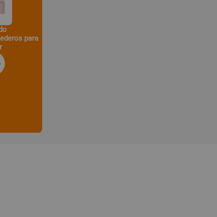
do
nederos para
r