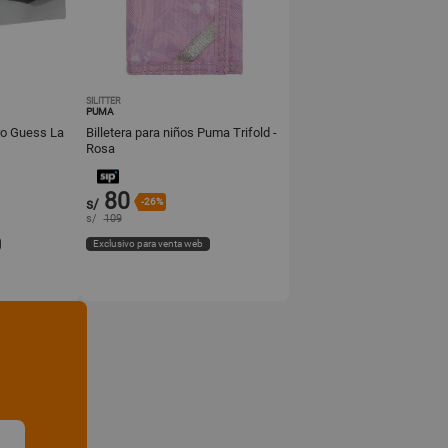
SILITTER
PUMA
ero Guess La
Billetera para niños Puma Trifold -
Rosa
80
s/
-26%
s/
109
Exclusivo para venta web