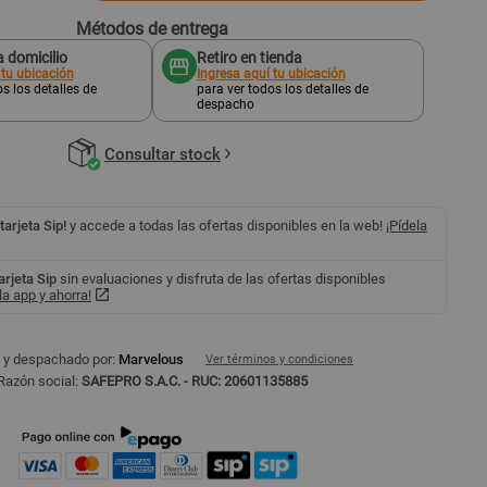
Métodos de entrega
 domicilio
Retiro en tienda
 tu ubicación
Ingresa aquí tu ubicación
s los detalles de
para ver todos los detalles de
despacho
Consultar stock
 tarjeta Sip!
y accede a todas las ofertas disponibles en la web!
¡Pídela
tarjeta Sip
sin evaluaciones y disfruta de las ofertas disponibles
a app y ahorra!
 y despachado por:
Marvelous
Ver términos y condiciones
Razón social:
SAFEPRO S.A.C. - RUC: 20601135885