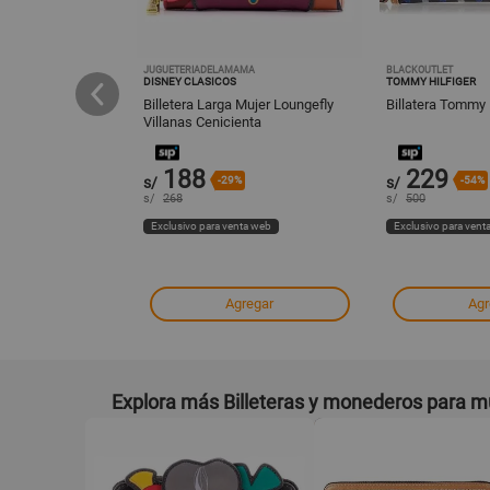
JUGUETERIADELAMAMA
BLACKOUTLET
DISNEY CLASICOS
TOMMY HILFIGER
ro Vacuno Diseño
Billetera Larga Mujer Loungefly
Billatera Tommy H
rno 1376 Rojo
Villanas Cenicienta
188
229
s/
-29%
s/
-54%
s/
268
s/
500
ta web
Exclusivo para venta web
Exclusivo para vent
 en tiendas
Agregar
Agr
Explora más Billeteras y monederos para m