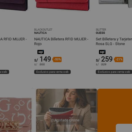
BLACKOUTLET
SILITTER
NAUTICA
GUESS
CA RFID MUJER -
NAUTICA Billetera RFID MUJER -
Set Billetera y Tarjet
Rojo
Rosa SLG - Stone
149
259
s/
-50%
s/
-21%
s/
300
s/
329
ta web
Exclusivo para venta web
Exclusivo para venta web