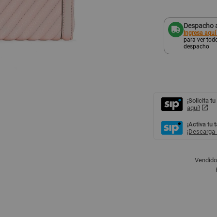
Despacho a
Ingresa aquí
para ver todo
despacho
¡Solicita tu
aquí!
¡Activa tu 
¡Descarga l
Vendido