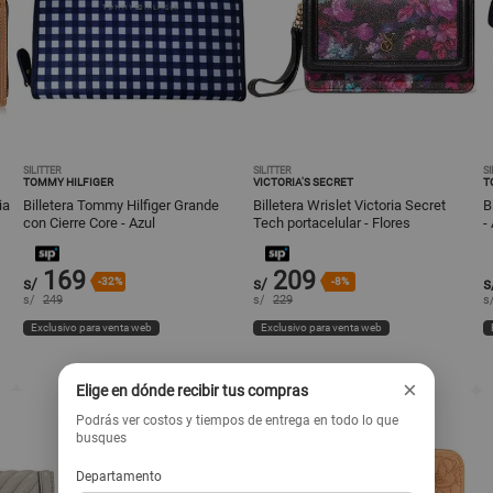
SILITTER
SILITTER
SI
TOMMY HILFIGER
VICTORIA'S SECRET
T
ia
Billetera Tommy Hilfiger Grande
Billetera Wrislet Victoria Secret
B
con Cierre Core - Azul
Tech portacelular - Flores
-
169
209
s/
-32%
s/
-8%
s
s/
249
s/
229
s
Exclusivo para venta web
Exclusivo para venta web
×
Elige en dónde recibir tus compras
Podrás ver costos y tiempos de entrega en todo lo que
busques
Departamento