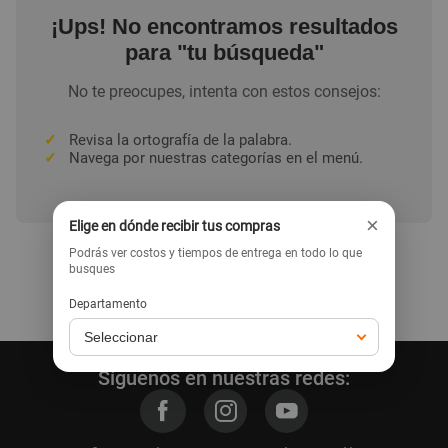
¡Ups! No encontramos resultados
para "tu búsqueda"
No te preocupes, intenta con estos consejos:
✓
Revisa la ortografía de la palabra.
✓
Navega por nuestras categorías en el menú.
×
Elige en dónde recibir tus compras
Podrás ver costos y tiempos de entrega en todo lo que
busques
Ir a la home
Departamento
Síguenos en nuestras redes: