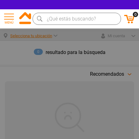
0
MENÚ
Selecciona tu ubicación
Mi cuenta
resultado para la búsqueda
0
Recomendados