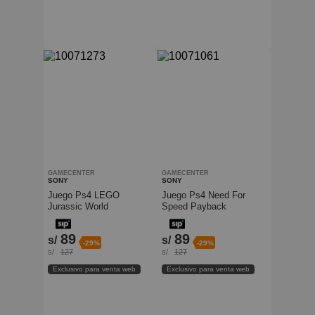
GAMECENTER
GAMECENTER
SONY
SONY
Juego Ps4 LEGO
Juego Ps4 Need For
Jurassic World
Speed Payback
89
89
s/
s/
-29%
-29%
s/
127
s/
127
Exclusivo para venta web
Exclusivo para venta web