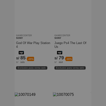
GAMECENTER
GAMECENTER
SONY
SONY
God Of War Play Station
Juego Ps4 The Last Of
4
Us
85
79
s/
s/
-29%
-30%
s/
121
s/
113
Exclusivo para venta web
Exclusivo para venta web