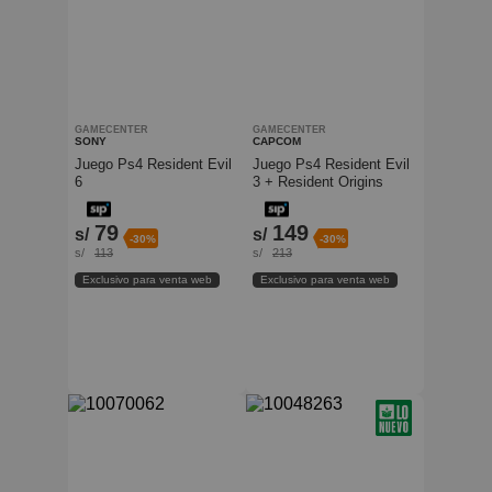
GAMECENTER
GAMECENTER
SONY
CAPCOM
Juego Ps4 Resident Evil
Juego Ps4 Resident Evil
6
3 + Resident Origins
Collection
79
149
s/
s/
-30%
-30%
s/
113
s/
213
Exclusivo para venta web
Exclusivo para venta web