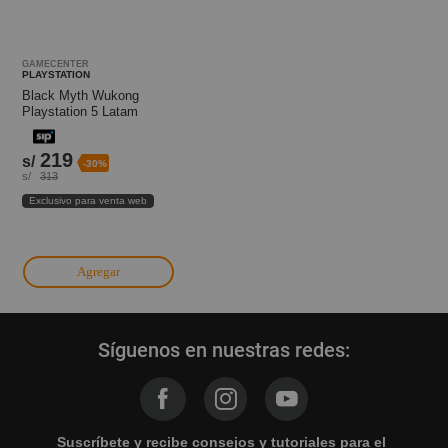
GAMECENTER
PLAYSTATION
Black Myth Wukong
Playstation 5 Latam
219
s/
-30%
s/
313
Exclusivo para venta web
Agregar
Síguenos en nuestras redes:
Suscríbete y recibe consejos y tutoriales para el