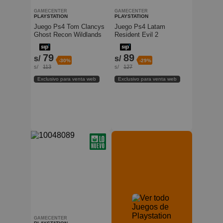
GAMECENTER
GAMECENTER
PLAYSTATION
PLAYSTATION
Juego Ps4 Tom Clancys
Juego Ps4 Latam
Ghost Recon Wildlands
Resident Evil 2
PlayStation
PlayStation
79
89
s/
s/
-30%
-29%
s/
113
s/
127
Exclusivo para venta web
Exclusivo para venta web
GAMECENTER