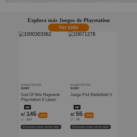
Explora más Juegos de Playstation
Ver todo
GAMECENTER
GAMECENTER
SONY
SONY
God Of War Ragnarok
Juego Ps4 Battlefield V
Playstation 5 Latam
145
55
s/
s/
-29%
-30%
s/
207
s/
79
Exclusivo para venta web
Exclusivo para venta web