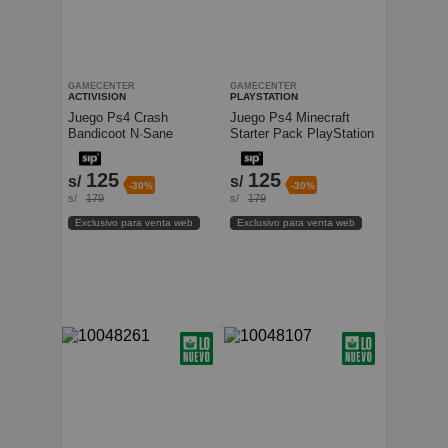
GAMECENTER
GAMECENTER
ACTIVISION
PLAYSTATION
Juego Ps4 Crash
Juego Ps4 Minecraft
Bandicoot N·Sane
Starter Pack PlayStation
Trilogy 2 Bonus Levels
125
125
s/
s/
-30%
-30%
s/
179
s/
179
Exclusivo para venta web
Exclusivo para venta web