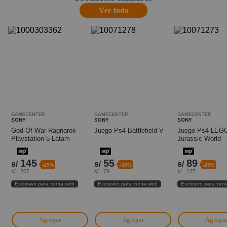
Ver todo
GAMECENTER
GAMECENTER
GAMECENTER
SONY
SONY
SONY
God Of War Ragnarok
Juego Ps4 Battlefield V
Juego Ps4 LEG
Playstation 5 Latam
Jurassic World
145
55
89
s/
s/
s/
-29%
-30%
-29%
s/
207
s/
79
s/
127
Exclusivo para venta web
Exclusivo para venta web
Exclusivo para ven
Agregar
Agregar
Agregar