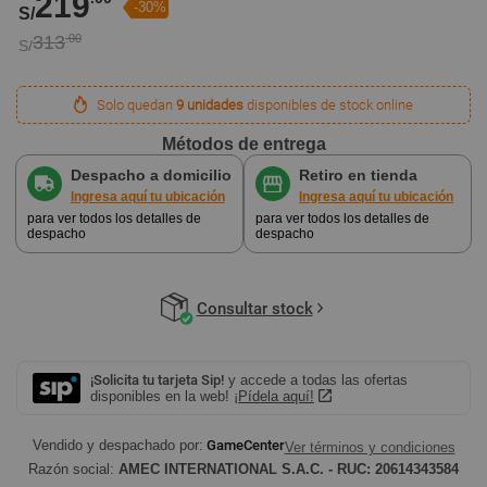
219
-30%
S/
313
.00
S/
Solo quedan
9 unidades
disponibles de stock online
Métodos de entrega
Despacho a domicilio
Retiro en tienda
Ingresa aquí tu ubicación
Ingresa aquí tu ubicación
para ver todos los detalles de
para ver todos los detalles de
despacho
despacho
Consultar stock
¡Solicita tu tarjeta Sip!
y accede a todas las ofertas
disponibles en la web!
¡Pídela aquí!
Vendido y despachado por:
GameCenter
Ver términos y condiciones
Razón social:
AMEC INTERNATIONAL S.A.C. - RUC: 20614343584