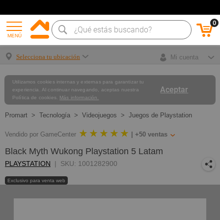
0
MENÚ
Selecciona tu ubicación
Mi cuenta
Utilizamos cookies internas y externas para garantizar tu
Aceptar
experiencia. Al continuar navegando, aceptas nuestra
Política de cookies.
Más información.
Tecnología
Videojuegos
Juegos de Playstation
★ ★ ★ ★ ★
Vendido por GameCenter
|
+50
ventas
Black Myth Wukong Playstation 5 Latam
PLAYSTATION
SKU: 1001282900
Exclusivo para venta web