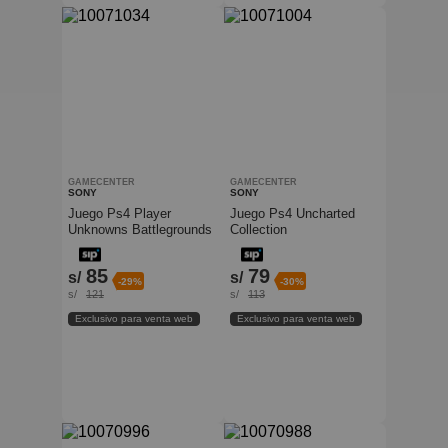
GAMECENTER
GAMECENTER
SONY
SONY
Juego Ps4 Player
Juego Ps4 Uncharted
Unknowns Battlegrounds
Collection
85
79
s/
s/
-29%
-30%
s/
121
s/
113
Exclusivo para venta web
Exclusivo para venta web