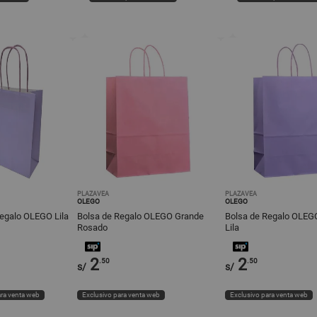
PLAZAVEA
PLAZAVEA
OLEGO
OLEGO
egalo OLEGO Lila
Bolsa de Regalo OLEGO Grande
Bolsa de Regalo OLEG
Rosado
Lila
2
2
.50
.50
s/
s/
ara venta web
Exclusivo para venta web
Exclusivo para venta web