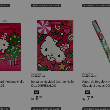
enta web
Exclusivo para venta web
Exclusivo para venta we
PLAZAVEA
PLAZAVEA
DGREGALOS
DGREGALOS
dad Mediana Hello
Bolsa de Navidad Grande Hello
Papel de Regalo Na
LOS
Kitty DGREGALOS
Classic 2 piezas 
8
7
.90
.90
s/
s/
enta web
Exclusivo para venta web
Exclusivo para venta we