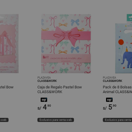
PLAZAVEA
PLAZAVEA
CLASS&WORK
CLASS&WORK
stel Bow
Caja de Regalo Pastel Bow
Pack de 8 Bolsas
CLASS&WORK
Animal CLASS&
4
5
.90
.90
s/
s/
a web
Exclusivo para venta web
Exclusivo para venta