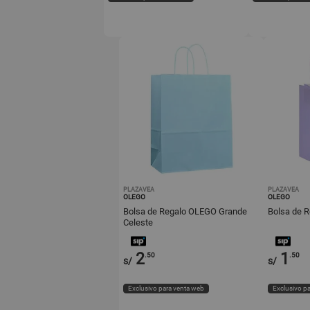
PLAZAVEA
PLAZAVEA
OLEGO
OLEGO
Bolsa de Regalo OLEGO Grande
Bolsa de R
Celeste
2
1
.50
.50
s/
s/
Exclusivo para venta web
Exclusivo p