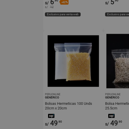
6
5
.90
.90
s/
-42%
s/
s/
12
Exclusivo para venta web
Exclusivo para v
PERUONLINE
PERUONLINE
GENÉRICO
GENÉRICO
Bolsas Hermeticas 100 Unds
Bolsa Hermeti
20cm x 20cm
25.5cm
49
49
.90
.90
s/
s/