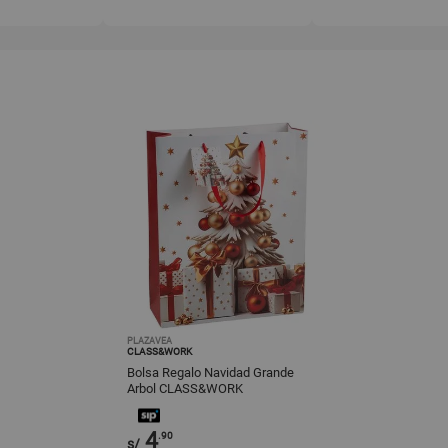
PLAZAVEA
CLASS&WORK
Bolsa Regalo Navidad Grande
Arbol CLASS&WORK
4
.90
s/