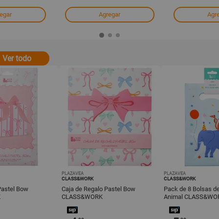
egar
Agregar
Agr
Ver todo
PLAZAVEA
PLAZAVEA
CLASS&WORK
CLASS&WORK
Pastel Bow
Caja de Regalo Pastel Bow
Pack de 8 Bolsas d
K
CLASS&WORK
Animal CLASS&WO