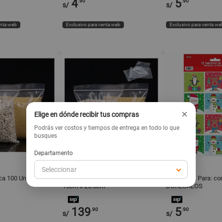
4
5
.90
.90
s/
s/
enta web
Exclusivo para venta web
Exclusivo para venta we
×
Elige en dónde recibir tus compras
Podrás ver costos y tiempos de entrega en todo lo que
busques
Departamento
PERUONLINE
PLAZAVEA
GENÉRICO
DGREGALOS
Seleccionar
ca 100 Unds 15cm x
Pack 3 Cientos Bolsas Hermeticas
Tarjeta De: Para: con
15cm x 25.5cm
DGREGALOS
139
5
.90
.90
s/
s/