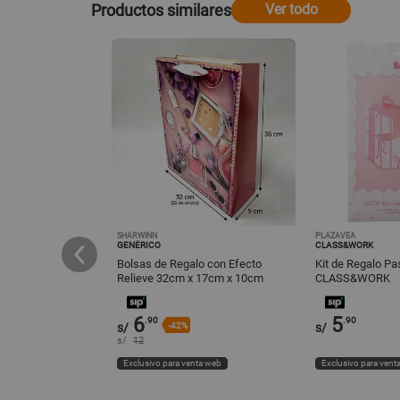
Productos similares
Ver todo
SHARWINN
PLAZAVEA
GENÉRICO
CLASS&WORK
de Regalo Frozen 1
Bolsas de Regalo con Efecto
Kit de Regalo Pa
ALOS
Relieve 32cm x 17cm x 10cm
CLASS&WORK
6
5
.90
.90
s/
-42%
s/
s/
12
ta web
Exclusivo para venta web
Exclusivo para vent