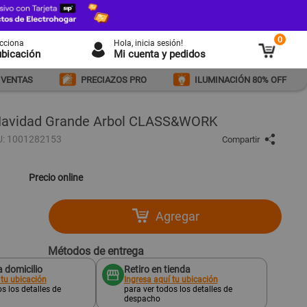
0
ecciona
Hola
, inicia sesión!
ubicación
Mi cuenta y pedidos
 VENTAS
PRECIAZOS PRO
ILUMINACIÓN 80% OFF
 Navidad Grande Arbol CLASS&WORK
U: 1001282153
Compartir
Precio online
Agregar
Métodos de entrega
 domicilio
Retiro en tienda
 tu ubicación
Ingresa aquí tu ubicación
s los detalles de
para ver todos los detalles de
despacho