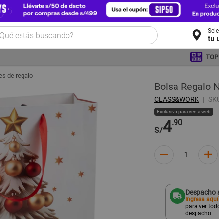
Sel
tu 
TOP
es de regalo
Bolsa Regalo
CLASS&WORK
SK
Exclusivo para venta web
4
.90
S/
Despacho a
Ingresa aquí
para ver todo
despacho