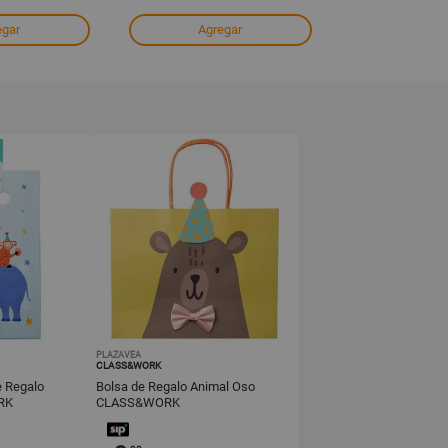
egar
Agregar
Agre
PLAZAVEA
CLASS&WORK
e Regalo
Bolsa de Regalo Animal Oso
RK
CLASS&WORK