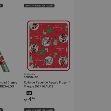
b
Exclusivo para venta web
PLAZAVEA
DGREGALOS
vidad Disney
Rollo de Papel de Regalo Frozen 1
DGREGALOS
Pliegos DGREGALOS
4
.50
s/
b
Exclusivo para venta web