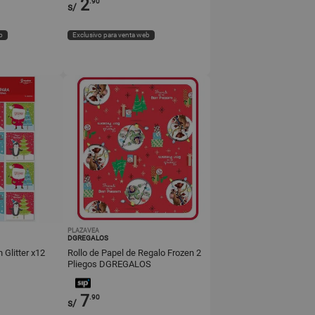
2
.90
s/
b
Exclusivo para venta web
PLAZAVEA
DGREGALOS
 Glitter x12
Rollo de Papel de Regalo Frozen 2
Pliegos DGREGALOS
7
.90
s/