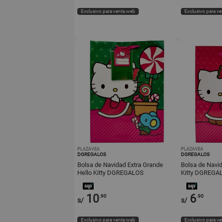
Exclusivo para venta web
Exclusivo para v
PLAZAVEA
PLAZAVEA
DGREGALOS
DGREGALOS
Bolsa de Navidad Extra Grande
Bolsa de Navi
Hello Kitty DGREGALOS
Kitty DGREGA
10
6
.90
.90
s/
s/
Exclusivo para venta web
Exclusivo para v