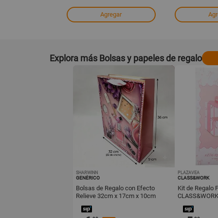
regar
Agregar
Agr
Explora más Bolsas y papeles de regalo
SHARWINN
PLAZAVEA
GENÉRICO
CLASS&WORK
Bolsas de Regalo con Efecto
Kit de Regalo 
Relieve 32cm x 17cm x 10cm
CLASS&WOR