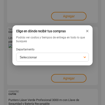
Agregar
×
TASHINE
1001643781
Elige en dónde recibir tus compras
CAFINI
Podrás ver costos y tiempos de entrega en todo lo que
Linterna de Cabeza Recargable LED 3W Luz Blanca Ajustable
busques
para Camping Trabajo y Emergencias
Departamento
.79
29
s/
-39%
s/
49
Agregar
COSQOTEC
1001623872
CAFINI
Puntero Láser Verde Profesional 3000 m con Llave de
Seguridad y Batería Recargable