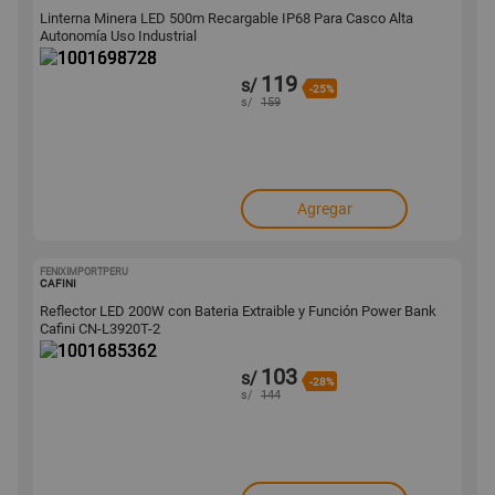
Linterna Minera LED 500m Recargable IP68 Para Casco Alta
Autonomía Uso Industrial
119
s/
-25%
s/
159
Agregar
FENIXIMPORTPERU
1001685362
CAFINI
Reflector LED 200W con Bateria Extraible y Función Power Bank
Cafini CN-L3920T-2
103
s/
-28%
s/
144