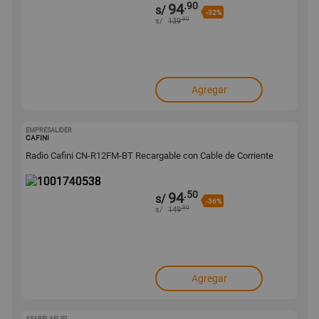
.90
94
s/
-32%
.90
s/
139
Agregar
EMPRESALIDER
1001740538
CAFINI
Radio Cafini CN-R12FM-BT Recargable con Cable de Corriente
.50
94
s/
-36%
.90
s/
149
Agregar