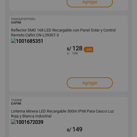
Agregar
FENIXIMPORTPERU
1001685351
CAFINI
Reflector SMD 168 LED Recargable con Panel Solar y Control
Remoto Cafini CN-L3936T-3
128
s/
-28%
s/
179
Agregar
TASHINE
1001672039
CAFINI
Linterna Minera LED Recargable 500m IP68 Para Casco Luz
Roja y Blanca Industrial
149
s/