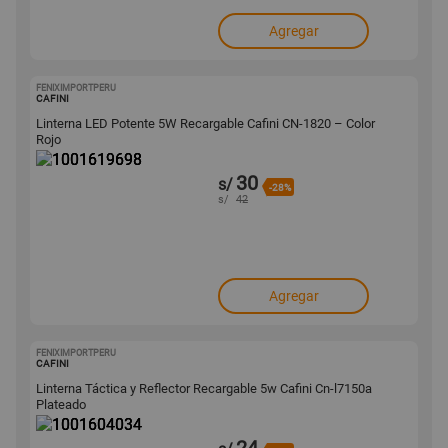
Agregar
FENIXIMPORTPERU
1001619698
CAFINI
Linterna LED Potente 5W Recargable Cafini CN-1820 – Color
Rojo
30
s/
-28%
s/
42
Agregar
FENIXIMPORTPERU
1001604034
CAFINI
Linterna Táctica y Reflector Recargable 5w Cafini Cn-l7150a
Plateado