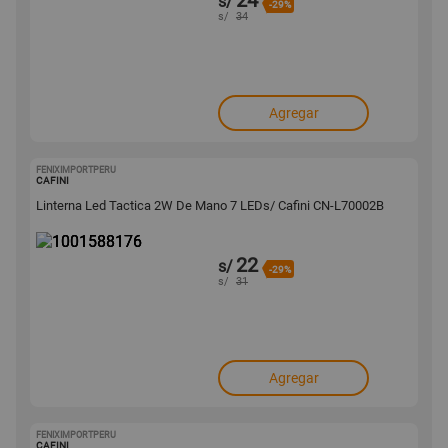
24
s/
-29%
s/
34
Agregar
FENIXIMPORTPERU
1001588176
CAFINI
Linterna Led Tactica 2W De Mano 7 LEDs/ Cafini CN-L70002B
22
s/
-29%
s/
31
Agregar
FENIXIMPORTPERU
1001585617
CAFINI