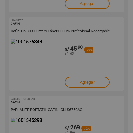
Agregar
JUAMPPE
1001576848
CAFINI
Cafini Cn-303 Puntero Láser 3000m Profesional Recargable
.90
45
s/
-29%
s/
65
Agregar
JAELECTROFERTAS
1001545293
CAFINI
PARLANTE PORTATIL CAFINI CN-S6750AC
269
s/
-32%
s/
399