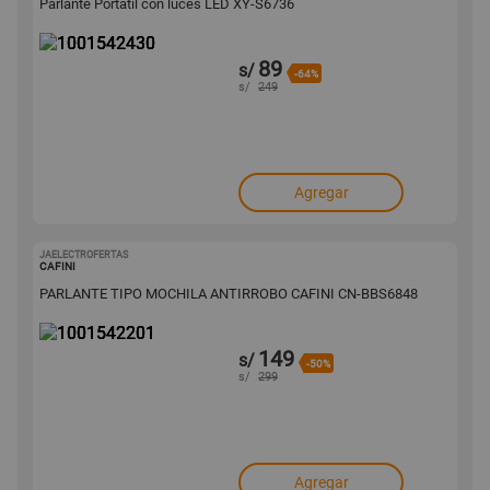
Parlante Portátil con luces LED XY-S6736
89
s/
-64%
s/
249
Agregar
JAELECTROFERTAS
1001542201
CAFINI
PARLANTE TIPO MOCHILA ANTIRROBO CAFINI CN-BBS6848
149
s/
-50%
s/
299
Agregar