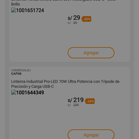
Brillo
29
s/
-50%
s/
59
Agregar
COMERCIALMJ
1001644349
CAFINI
Linterna Industrial Pro-LED 70W Ultra Potencia con Trípode de
Precisión y Carga USB-C
219
s/
-26%
s/
299
Agregar