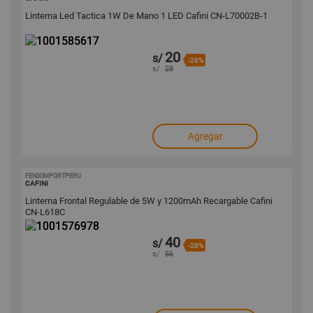
Linterna Led Tactica 1W De Mano 1 LED Cafini CN-L70002B-1
20
s/
-28%
s/
28
Agregar
FENIXIMPORTPERU
1001576978
CAFINI
Linterna Frontal Regulable de 5W y 1200mAh Recargable Cafini
CN-L618C
40
s/
-28%
s/
56