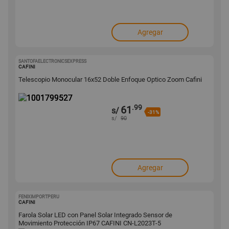
Agregar
SANTOFAELECTRONICSEXPRESS
1001799527
CAFINI
Telescopio Monocular 16x52 Doble Enfoque Optico Zoom Cafini
.99
61
s/
-31%
s/
90
Agregar
FENIXIMPORTPERU
1001799385
CAFINI
Farola Solar LED con Panel Solar Integrado Sensor de
Movimiento Protección IP67 CAFINI CN-L2023T-5