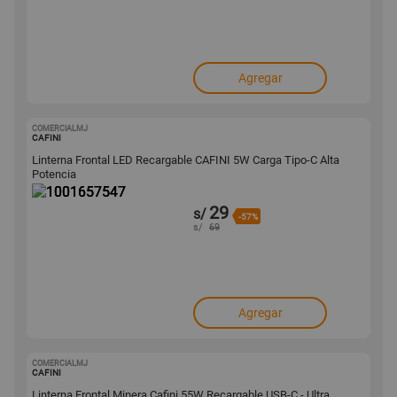
Agregar
COMERCIALMJ
1001657547
CAFINI
Linterna Frontal LED Recargable CAFINI 5W Carga Tipo-C Alta
Potencia
29
s/
-57%
s/
69
Agregar
COMERCIALMJ
1001651724
CAFINI
Linterna Frontal Minera Cafini 55W Recargable USB-C - Ultra