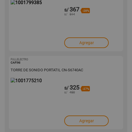
367
s/
-28%
s/
514
Agregar
FULLELECTRO
1001775210
CAFINI
TORRE DE SONIDO PORTATIL CN-S6740AC
325
s/
-27%
s/
450
Agregar