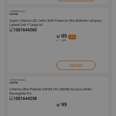
COMERCIALMJ
1001644260
CAFINI
Super Linterna LED Cafini 30W Potencia Ultra Brillante Lámpara
Lateral Cob Y Carga AC
89
s/
-31%
s/
129
Agregar
COMERCIALMJ
1001644258
CAFINI
Linterna Ultra-Potente CAFINI CN L8838B Alcance 450M -
Recargable Pro
99
s/