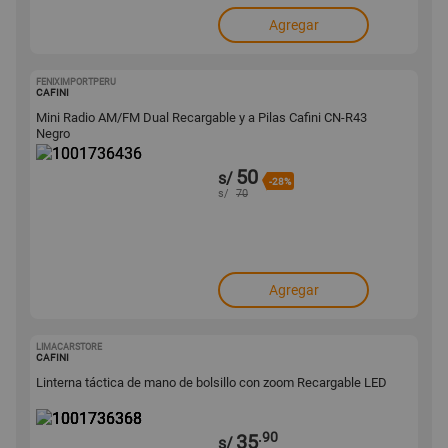
Agregar
FENIXIMPORTPERU
1001736436
CAFINI
Mini Radio AM/FM Dual Recargable y a Pilas Cafini CN-R43
Negro
50
s/
-28%
s/
70
Agregar
LIMACARSTORE
1001736368
CAFINI
Linterna táctica de mano de bolsillo con zoom Recargable LED
.90
35
s/