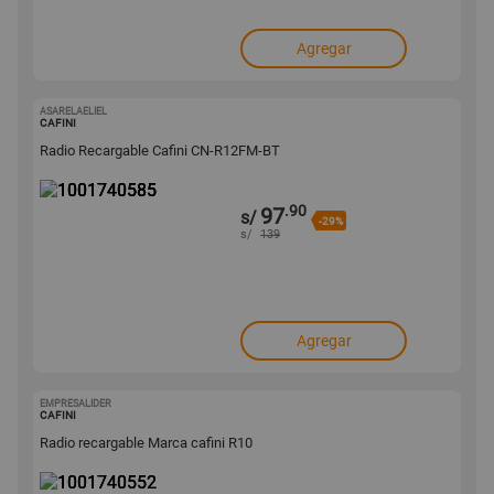
Agregar
ASARELAELIEL
1001740585
CAFINI
Radio Recargable Cafini CN-R12FM-BT
.90
97
s/
-29%
s/
139
Agregar
EMPRESALIDER
1001740552
CAFINI
Radio recargable Marca cafini R10