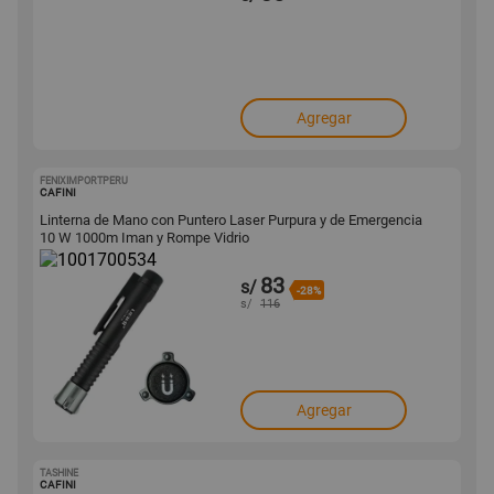
Agregar
FENIXIMPORTPERU
1001700534
CAFINI
Linterna de Mano con Puntero Laser Purpura y de Emergencia
10 W 1000m Iman y Rompe Vidrio
83
s/
-28%
s/
116
Agregar
TASHINE
1001698728
CAFINI