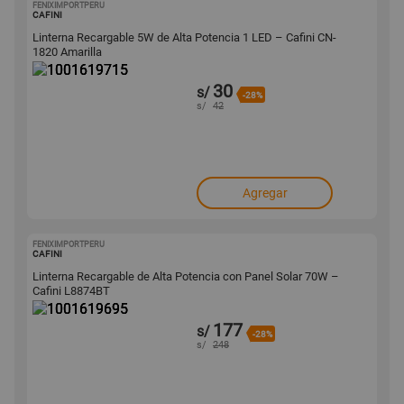
FENIXIMPORTPERU
1001619715
CAFINI
Linterna Recargable 5W de Alta Potencia 1 LED – Cafini CN-
1820 Amarilla
30
s/
-28%
s/
42
Agregar
FENIXIMPORTPERU
1001619695
CAFINI
Linterna Recargable de Alta Potencia con Panel Solar 70W –
Cafini L8874BT
177
s/
-28%
s/
248