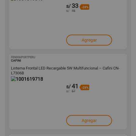
33
s/
-28%
s/
46
Agregar
FENIXIMPORTPERU
1001619718
CAFINI
Linterna Frontal LED Recargable 5W Multifuncional – Cafini CN-
L7306B
41
s/
-28%
s/
57
Agregar