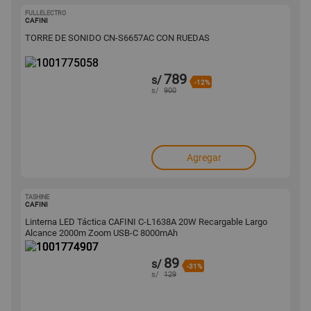
FULLELECTRO
1001775058
CAFINI
TORRE DE SONIDO CN-S6657AC CON RUEDAS
789
s/
-12%
s/
900
Agregar
TASHINE
1001774907
CAFINI
Linterna LED Táctica CAFINI C-L1638A 20W Recargable Largo
Alcance 2000m Zoom USB-C 8000mAh
89
s/
-31%
s/
129