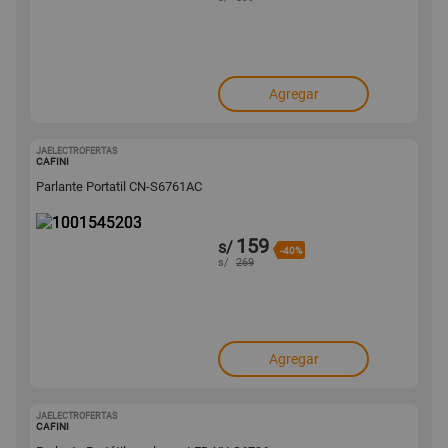
Agregar
JAELECTROFERTAS
1001545203
CAFINI
Parlante Portatil CN-S6761AC
159
s/
-40%
s/
269
Agregar
JAELECTROFERTAS
1001542430
CAFINI