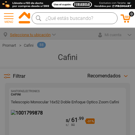
0
MENÚ
Selecciona tu ubicación
Mi cuenta
88
Cafini
Cafini
Recomendados
Filtrar
SANTOFAELECTRONICS
1001799878
CAFINI
Telescopio Monocular 16x52 Doble Enfoque Optico Zoom Cafini
.99
61
s/
-31%
s/
90