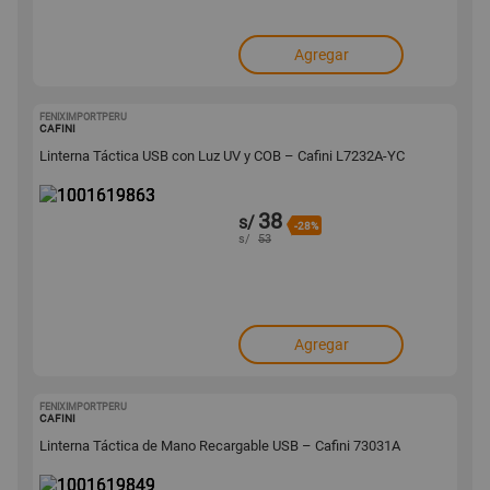
Agregar
FENIXIMPORTPERU
1001619863
CAFINI
Linterna Táctica USB con Luz UV y COB – Cafini L7232A-YC
38
s/
-28%
s/
53
Agregar
FENIXIMPORTPERU
1001619849
CAFINI
Linterna Táctica de Mano Recargable USB – Cafini 73031A