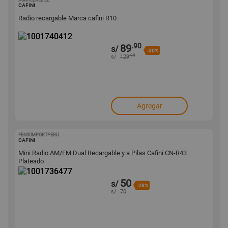
ASARELAELIEL
1001740412
CAFINI
Radio recargable Marca cafini R10
.90
89
s/
-30%
.90
s/
129
Agregar
FENIXIMPORTPERU
1001736477
CAFINI
Mini Radio AM/FM Dual Recargable y a Pilas Cafini CN-R43
Plateado
50
s/
-28%
s/
70