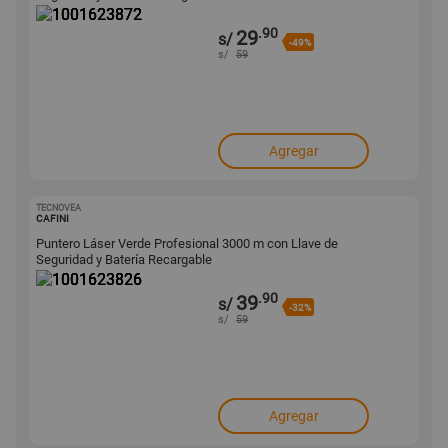
.90
29
s/
-49%
s/
59
Agregar
TECNOVEA
1001623826
CAFINI
Puntero Láser Verde Profesional 3000 m con Llave de
Seguridad y Batería Recargable
.90
39
s/
-32%
s/
59
Agregar