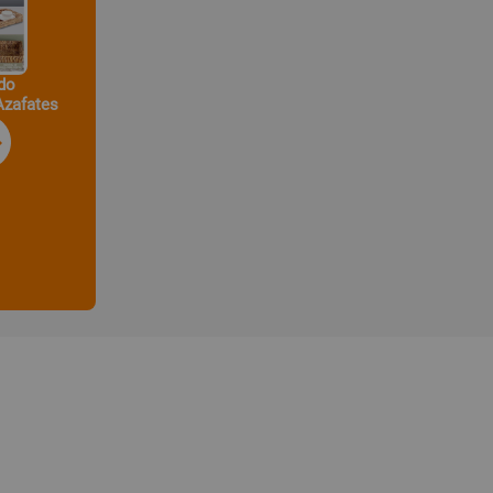
do
Azafates