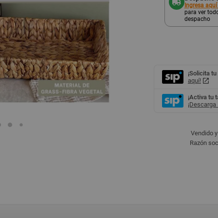
Ingresa aquí
para ver todo
despacho
¡Solicita tu
aquí!
¡Activa tu 
¡Descarga l
Vendido y
Razón soc