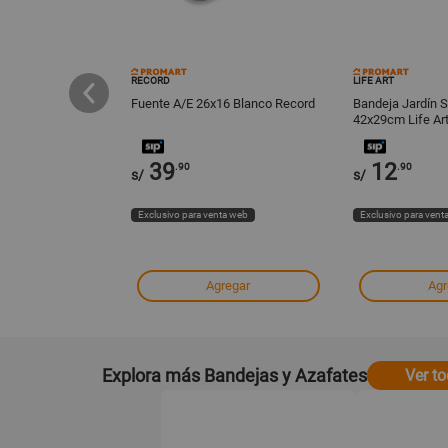
RECORD
LIFE ART
l para quesos
Fuente A/E 26x16 Blanco Record
Bandeja Jardín 
42x29cm Life Ar
39
12
.90
.90
s/
s/
ta web
Exclusivo para venta web
Exclusivo para vent
regar
Agregar
Agr
Explora más Bandejas y Azafates
Ver t