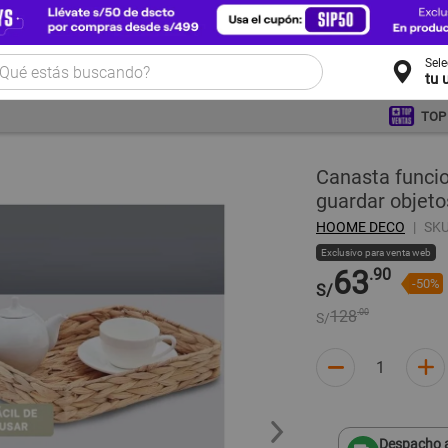
Sel
tu 
TOP
Canasta funci
guardar objeto
HOOME DECO
SKU
Exclusivo para venta web
63
.90
-50%
S/
128
.00
S/
Despacho a