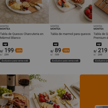
MONTEA
MONTEA
MONTEA
MONTEA
MONTEA
MONTEA
Tabla de Quesos Charcuteria en
Tabla de marmol para quesos
Tabla de Q
Mármol Blanco
Premium d
Acacia con
199
89
219
s/
-33%
s/
-52%
s/
s/
299
s/
189
s/
299
Exclusivo para venta web
Exclusivo para venta web
Exclusivo p