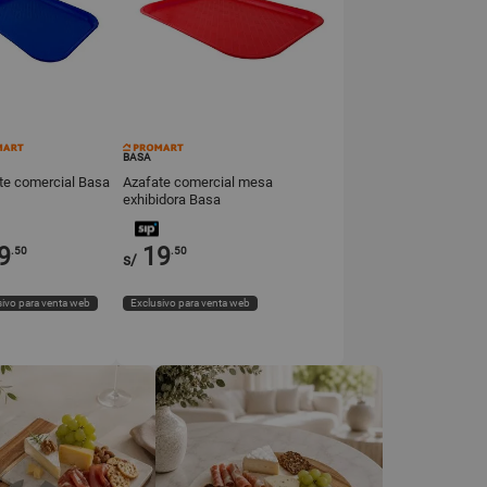
BASA
te comercial Basa
Azafate comercial mesa
exhibidora Basa
9
19
.50
.50
s/
ivo para venta web
Exclusivo para venta web