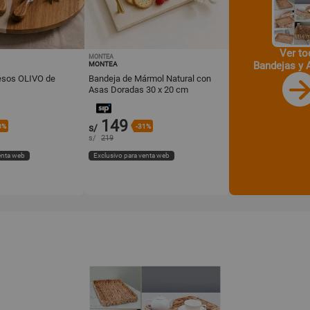
Ver to
MONTEA
Bandejas y 
MONTEA
esos OLIVO de
Bandeja de Mármol Natural con
Asas Doradas 30 x 20 cm
149
8%
s/
-31%
s/
219
enta web
Exclusivo para venta web