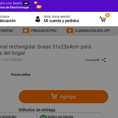
0
ecciona
Hola
, inicia sesión!
ubicación
Mi cuenta y pedidos
 VENTAS
PRECIAZOS PRO
ILUMINACIÓN 80% OFF
onal rectangular Grass 31x23x4cm para
s del hogar
: 1001688566
Compartir
Precio online
Agregar
Métodos de entrega
 domicilio
Retiro en tienda