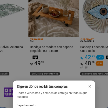
SM
CASA BELLA
 Salvia Melamina
Bandeja de madera con soporte
Bandeja Escencia M
rt
plegable 45x18x8cm
Casa Bella
42
.25
s/
-35%
49
48
.90
.75
s/
s/
-25%
s/
65
nta web
Exclusivo para venta web
Exclusivo para venta we
×
Elige en dónde recibir tus compras
Podrás ver costos y tiempos de entrega en todo lo que
busques
Departamento