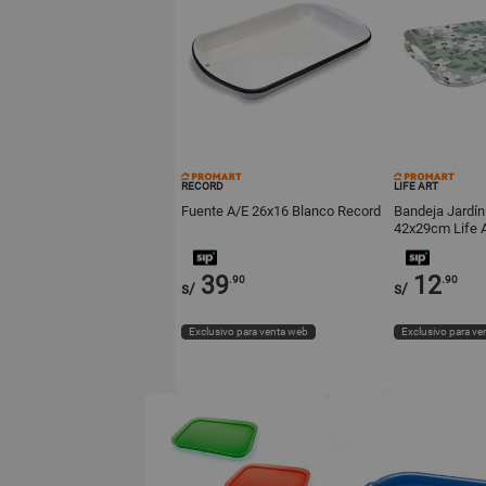
RECORD
LIFE ART
Fuente A/E 26x16 Blanco Record
Bandeja Jardín
42x29cm Life A
39
12
.90
.90
s/
s/
Exclusivo para venta web
Exclusivo para ve