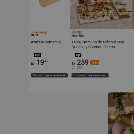
MONTEA
BASA
MONTEA
Azafate comercial
Tabla Premium de Mármol para
Quesos y Charcutería con
Accesorios
19
259
.50
s/
s/
-35%
s/
399
Exclusivo para venta web
Exclusivo para venta web