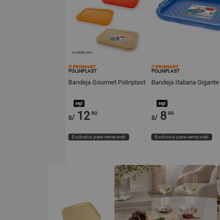
POLINPLAST
POLINPLAST
Bandeja Gourmet Polinplast
Bandeja Italiana Gigante
12
8
.90
.90
s/
s/
Exclusivo para venta web
Exclusivo para venta web