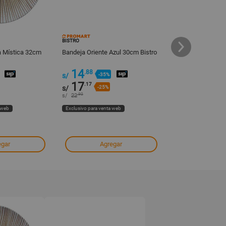
BISTRO
POLINPLAST
a Mística 32cm
Bandeja Oriente Azul 30cm Bistro
Bandeja Gourmet P
14
.88
s/
-35%
17
12
.17
.90
s/
-25%
s/
.90
s/
22
 web
Exclusivo para venta web
Exclusivo para venta
egar
Agregar
Agre