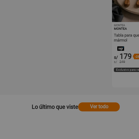
MONTEA
MONTEA
Tabla para qu
mármol
179
s/
-2
s/
249
Exclusivo para v
Lo último que viste
Ver todo