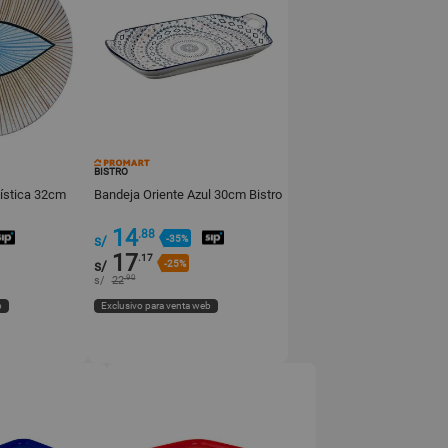
BISTRO
ística 32cm
Bandeja Oriente Azul 30cm Bistro
14
.88
s/
-35%
17
.17
s/
-25%
.90
s/
22
b
Exclusivo para venta web