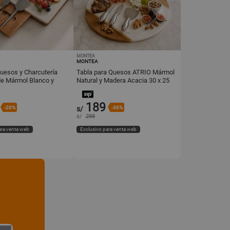
MONTEA
MONTEA
uesos y Charcutería
Tabla para Quesos ATRIO Mármol
e Mármol Blanco y
Natural y Madera Acacia 30 x 25
 Set de Cuchillos
cm
189
-26%
s/
-36%
s/
299
ara venta web
Exclusivo para venta web