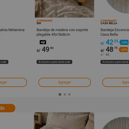
SM
CASA BELLA
Salvia Melamina
Bandeja de madera con soporte
Bandeja Escenci
t
plegable 45x18x8cm
Casa Bella
42
.25
s/
-35%
49
48
.90
.75
s/
s/
-25%
s/
65
a web
Exclusivo para venta web
Exclusivo para venta
egar
Agregar
Agr
odo