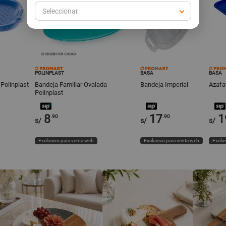
Seleccionar
POLINPLAST
BASA
BASA
 Polinplast
Bandeja Familiar Ovalada
Bandeja Imperial
Azafa
Polinplast
8
17
1
.90
.90
s/
s/
s/
Exclusivo para venta web
Exclusivo para venta web
Exclus