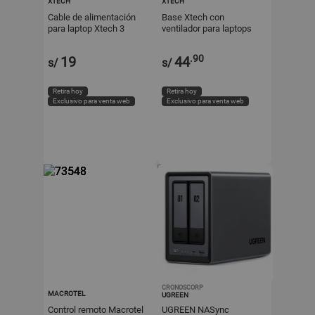
XTECH
XTECH
Cable de alimentación
Base Xtech con
para laptop Xtech 3
ventilador para laptops
ranuras
Xta-150
.90
19
44
s/
s/
Retira hoy
Retira hoy
Exclusivo para venta web
Exclusivo para venta web
CRONOSCORP
MACROTEL
UGREEN
Control remoto Macrotel
UGREEN NASync