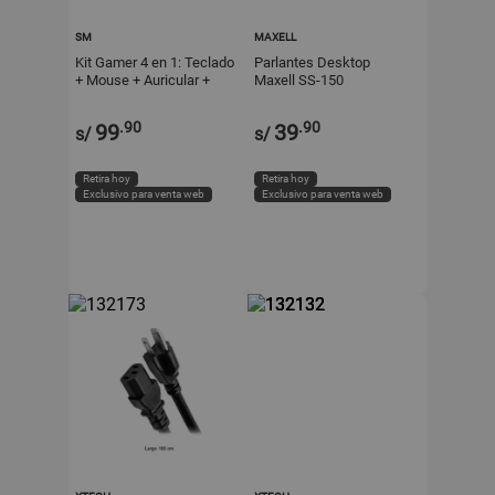
SM
MAXELL
Kit Gamer 4 en 1: Teclado
Parlantes Desktop
+ Mouse + Auricular +
Maxell SS-150
Mousepad
.90
.90
99
39
s/
s/
Retira hoy
Retira hoy
Exclusivo para venta web
Exclusivo para venta web