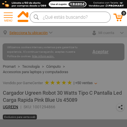
0
MENÚ
Selecciona tu ubicación
Mi cuenta
Utilizamos cookies internas y externas para garantizar tu
Aceptar
experiencia. Al continuar navegando, aceptas nuestra
Política de cookies.
Más información.
Tecnología
Cómputo
Accesorios para laptops y computadoras
★ ★ ★ ★ ★
Vendido por GameCenter
|
+50
ventas
Cargador Ugreen Robot 30 Watts Tipo C Pantalla Led
Carga Rapida Pink Blue Us 45089
UGREEN
SKU: 1001294866
Exclusivo para venta web