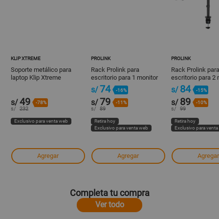
KLIP XTREME
PROLINK
PROLINK
Soporte metálico para
Rack Prolink para
Rack Prolink par
laptop Klip Xtreme
escritorio para 1 monitor
escritorio para 2
17-32"
17-32"
74
84
s/
s/
-16%
-15%
49
79
89
s/
s/
s/
-78%
-11%
-10%
s/
232
s/
89
s/
99
Exclusivo para venta web
Retira hoy
Retira hoy
Exclusivo para venta web
Exclusivo para vent
Agregar
Agregar
Agregar
Completa tu compra
Ver todo