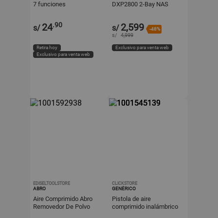
7 funciones
DXP2800 2-Bay NAS
Enclosure 2.5GbE HDMI
4K - 25242
.90
24
2,599
s/
s/
-48%
s/
4,999
Retira hoy
Exclusivo para venta web
Exclusivo para venta web
EDISELTOOLSTORE
CLICKSTORE
ABRO
GENÉRICO
Aire Comprimido Abro
Pistola de aire
Removedor De Polvo
comprimido inalámbrico
Duster 400ml Abro
para PC Laptop y demas