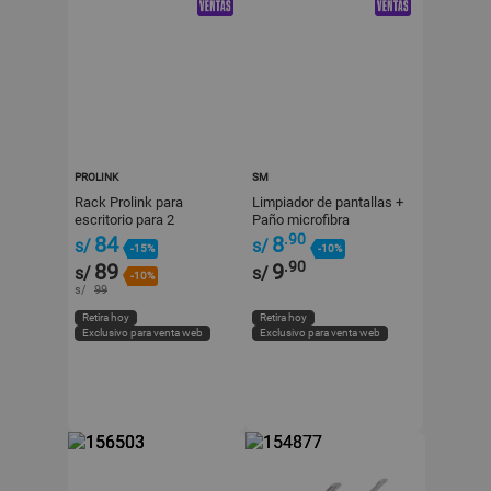
PROLINK
SM
Rack Prolink para
Limpiador de pantallas +
escritorio para 2
Paño microfibra
monitores 17-32"
.90
84
8
s/
s/
-15%
-10%
.90
89
9
s/
s/
-10%
s/
99
Retira hoy
Retira hoy
Exclusivo para venta web
Exclusivo para venta web