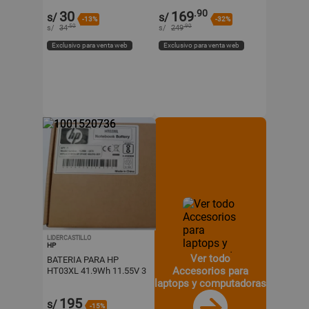
usos
.90
30
169
s/
s/
-13%
-32%
.50
.90
s/
34
s/
249
Exclusivo para venta web
Exclusivo para venta web
LIDERCASTILLO
HP
Ver todo
BATERIA PARA HP
Accesorios para
HT03XL 41.9Wh 11.55V 3
CELDAS
laptops y computadoras
195
s/
-15%