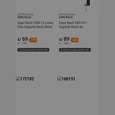
EXPORACKSAC
EXPORACKSAC
EXPO RACK
EXPO RACK
Expo Rack F3M-10 Línea
Expo Rack EM1327
Flex Soporte Rack Móvil
Soporte Rack de
3 Giros para Tv, Monitor
Escritorio para Monitor
Led/Smart 10 a 27
Móvil Plegable de 3 Giros
69
89
s/
s/
pulgadas
13 a 27 pulgadas
-37%
-40%
s/
110
s/
150
Exclusivo para venta web
Exclusivo para venta web