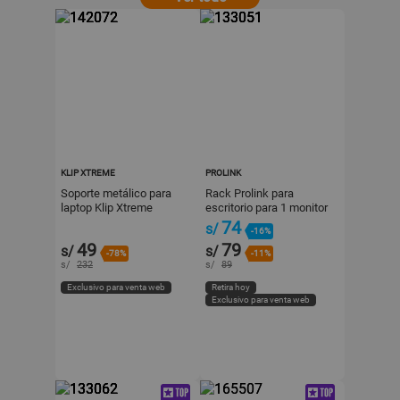
KLIP XTREME
PROLINK
Soporte metálico para
Rack Prolink para
laptop Klip Xtreme
escritorio para 1 monitor
17-32"
74
s/
-16%
49
79
s/
s/
-78%
-11%
s/
232
s/
89
Exclusivo para venta web
Retira hoy
Exclusivo para venta web