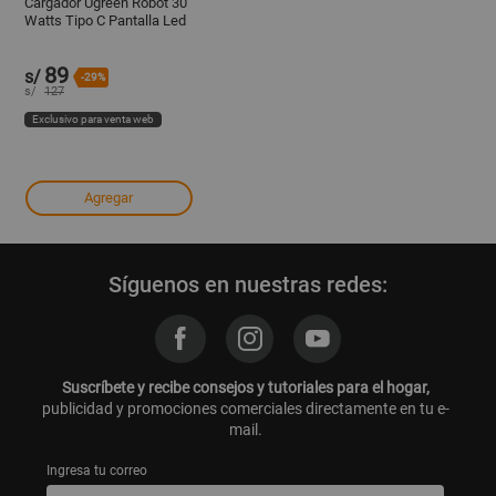
Cargador Ugreen Robot 30
Watts Tipo C Pantalla Led
Carga Rapida Pink Blue Us
45089
89
s/
-29%
s/
127
Exclusivo para venta web
Agregar
Síguenos en nuestras redes:
Suscríbete y recibe consejos y tutoriales para el hogar,
publicidad y promociones comerciales directamente en tu e-
mail.
Ingresa tu correo