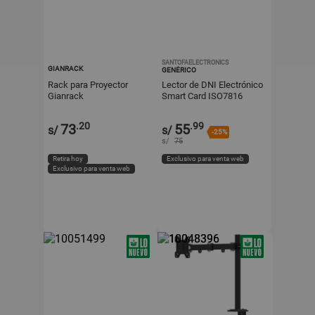
SANTOFAELECTRONICS
GIANRACK
GENÉRICO
Rack para Proyector
Lector de DNI Electrónico
Gianrack
Smart Card ISO7816
Negro
.20
.99
73
55
s/
s/
-25%
s/
75
Retira hoy
Exclusivo para venta web
Exclusivo para venta web