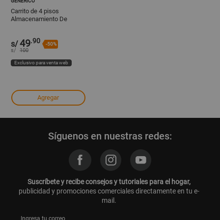
GENÉRICO
Carrito de 4 pisos
Almacenamiento De
Espacios Pequeños de
Cocina
.90
49
s/
-50%
s/
100
Exclusivo para venta web
Agregar
Síguenos en nuestras redes:
Suscríbete y recibe consejos y tutoriales para el hogar,
publicidad y promociones comerciales directamente en tu e-
mail.
Ingresa tu correo