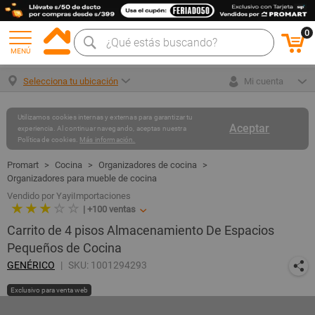
0
MENÚ
Selecciona tu ubicación
Mi cuenta
Utilizamos cookies internas y externas para garantizar tu
Aceptar
experiencia. Al continuar navegando, aceptas nuestra
Política de cookies.
Más información.
Cocina
Organizadores de cocina
Organizadores para mueble de cocina
Vendido por YayiImportaciones
★ ★ ★
☆ ☆
|
+100
ventas
Carrito de 4 pisos Almacenamiento De Espacios
Pequeños de Cocina
GENÉRICO
SKU: 1001294293
Exclusivo para venta web