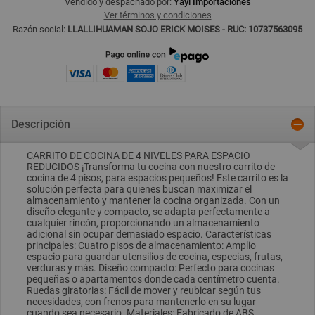
Vendido y despachado por:
Yayi Importaciones
Ver términos y condiciones
Razón social:
LLALLIHUAMAN SOJO ERICK MOISES - RUC: 10737563095
Descripción
CARRITO DE COCINA DE 4 NIVELES PARA ESPACIO
REDUCIDOS ¡Transforma tu cocina con nuestro carrito de
cocina de 4 pisos, para espacios pequeños! Este carrito es la
solución perfecta para quienes buscan maximizar el
almacenamiento y mantener la cocina organizada. Con un
diseño elegante y compacto, se adapta perfectamente a
cualquier rincón, proporcionando un almacenamiento
adicional sin ocupar demasiado espacio. Características
principales: Cuatro pisos de almacenamiento: Amplio
espacio para guardar utensilios de cocina, especias, frutas,
verduras y más. Diseño compacto: Perfecto para cocinas
pequeñas o apartamentos donde cada centímetro cuenta.
Ruedas giratorias: Fácil de mover y reubicar según tus
necesidades, con frenos para mantenerlo en su lugar
cuando sea necesario. Materiales: Fabricado de ABS