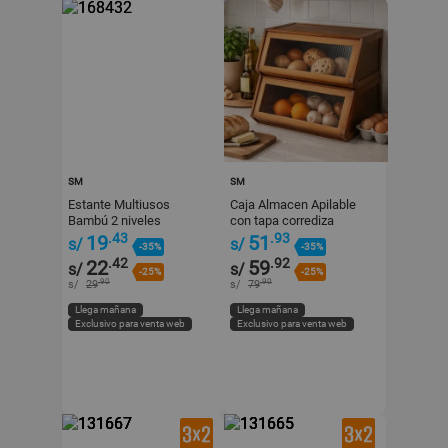
SM
SM
Estante Multiusos
Caja Almacen Apilable
Bambú 2 niveles
con tapa corrediza
27x18x29cm
50x31x30cm
.43
.93
19
51
s/
s/
-35%
-35%
.42
.92
22
59
s/
s/
-25%
-25%
.90
.90
s/
29
s/
79
Llega mañana
Llega mañana
Exclusivo para venta web
Exclusivo para venta web