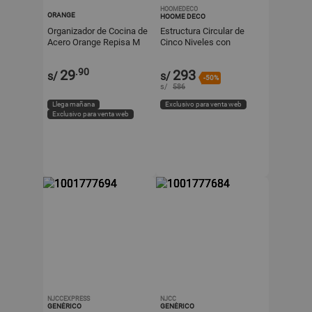
HOOMEDECO
ORANGE
HOOME DECO
Organizador de Cocina de
Estructura Circular de
Acero Orange Repisa M
Cinco Niveles con
Blanco
Llantas para Espacios
Funcionales del Hogar
.90
29
293
s/
s/
-50%
s/
586
Llega mañana
Exclusivo para venta web
Exclusivo para venta web
NJCCEXPRESS
NJCC
GENÉRICO
GENÉRICO