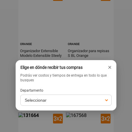
ORANGE
ORANGE
Organizador Extensible
Organizador para repisas
Modelo Extensible Steely
S BL Orange
de Acero Orange
×
Elige en dónde recibir tus compras
.90
.90
41
44
s/
s/
Podrás ver costos y tiempos de entrega en todo lo que
busques
Llega mañana
Llega mañana
Exclusivo para venta web
Exclusivo para venta web
Departamento