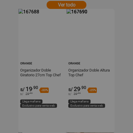
Ver todo
ORANGE
ORANGE
Organizador Doble
Organizador Doble Altura
Giratorio 27cm Top Chef
Top Chef
.90
.90
19
29
s/
s/
-33%
-25%
.90
.90
s/
29
s/
39
Llega mañana
Llega mañana
Exclusivo para venta web
Exclusivo para venta web