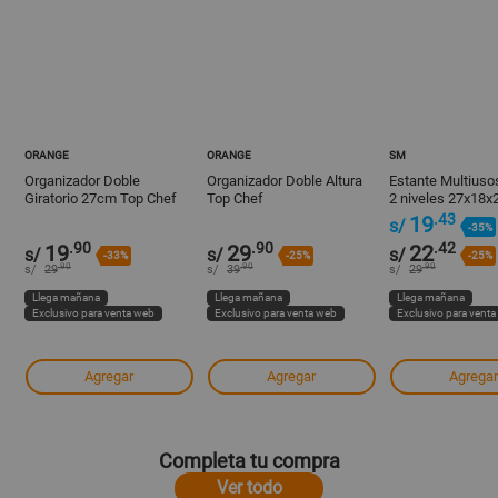
ORANGE
ORANGE
SM
Organizador Doble
Organizador Doble Altura
Estante Multius
Giratorio 27cm Top Chef
Top Chef
2 niveles 27x18
.43
19
s/
-35%
.90
.90
.42
19
29
22
s/
s/
s/
-33%
-25%
-25%
.90
.90
.90
s/
29
s/
39
s/
29
Llega mañana
Llega mañana
Llega mañana
Exclusivo para venta web
Exclusivo para venta web
Exclusivo para vent
Agregar
Agregar
Agregar
Completa tu compra
Ver todo