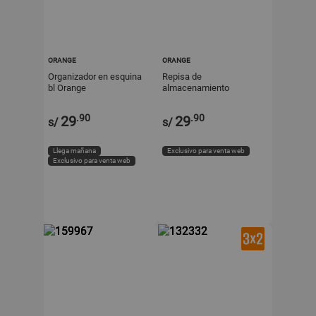
ORANGE
ORANGE
Organizador en esquina
Repisa de
bl Orange
almacenamiento
44x12x5x9cm Blanco
Orange
.90
.90
29
29
s/
s/
Llega mañana
Exclusivo para venta web
Exclusivo para venta web