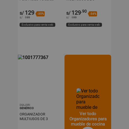
Multifuncional 6 Niveles
NIVELES CON RUEDAS
Cuadrado
COLOR BLANCO
.90
129
129
s/
s/
-35%
-34%
s/
199
s/
199
Exclusivo para venta web
Exclusivo para venta web
DSAJORI
GENÉRICO
Ver todo
ORGANIZADOR
Organizadores para
MULTIUSOS DE 3
NIVELES CON RUEDAS
mueble de cocina
COLOR TURQUESA