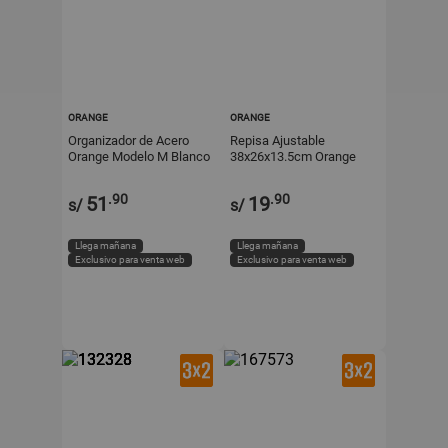
ORANGE
ORANGE
Organizador de Acero
Repisa Ajustable
Orange Modelo M Blanco
38x26x13.5cm Orange
Mate de 21cm
.90
.90
51
19
s/
s/
Llega mañana
Llega mañana
Exclusivo para venta web
Exclusivo para venta web