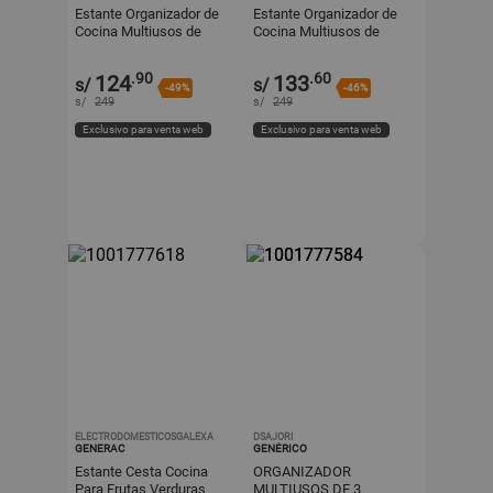
Estante Organizador de
Estante Organizador de
Cocina Multiusos de
Cocina Multiusos de
Metal con Ruedas
Metal con 4 Ruedas
108x80x32cm
108x80x32cm
.90
.60
124
133
s/
s/
-49%
-46%
s/
249
s/
249
Exclusivo para venta web
Exclusivo para venta web
ELECTRODOMESTICOSGALEXA
DSAJORI
GENERAC
GENÉRICO
Estante Cesta Cocina
ORGANIZADOR
Para Frutas Verduras
MULTIUSOS DE 3