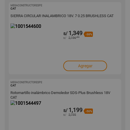
MEGACONSTRUCTORESPE
1001544600
CAT
SIERRA CIRCULAR INALAMBRICO 18V. 7 0.25 BRUSHLESS CAT
1,349
s/
-38%
.80
s/
2,196
Agregar
MEGACONSTRUCTORESPE
1001544497
CAT
Rotomartillo inalámbrico Demoledor SDS-Plus Brushless 18V
CAT
1,199
s/
-56%
s/
2,735