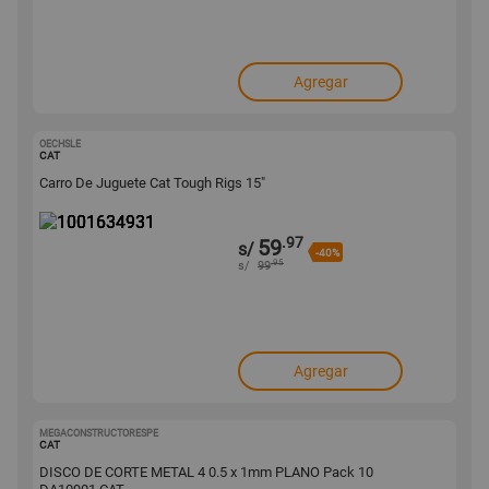
Agregar
OECHSLE
1001634931
CAT
Carro De Juguete Cat Tough Rigs 15"
.97
59
s/
-40%
.95
s/
99
Agregar
MEGACONSTRUCTORESPE
1001601932
CAT
DISCO DE CORTE METAL 4 0.5 x 1mm PLANO Pack 10