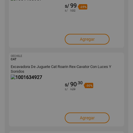
99
s/
-25%
s/
132
Agregar
OECHSLE
1001634927
CAT
Excavadora De Juguete Cat Roarin Rex-Cavator Con Luces Y
Sonidos
.30
90
s/
-30%
s/
129
Agregar