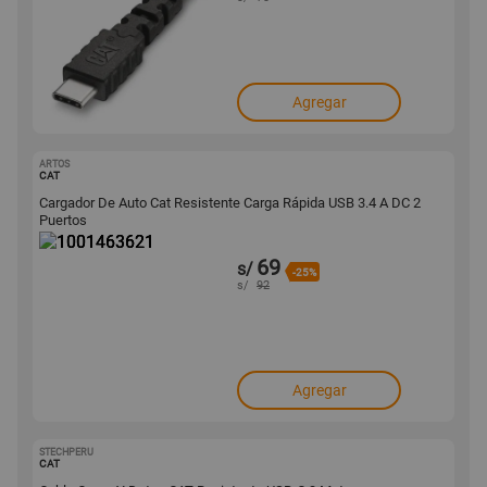
Agregar
ARTOS
1001463621
CAT
Cargador De Auto Cat Resistente Carga Rápida USB 3.4 A DC 2
Puertos
69
s/
-25%
s/
92
Agregar
STECHPERU
1000225717
CAT