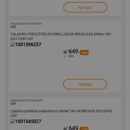
Agregar
MEGACONSTRUCTORESPE
1001596237
CAT
TALADRO PERCUTOR ATORNILLADOR BRUSHLES 65Nm 18V
DX1120K CAT
649
s/
-34%
s/
984
Agregar
MEGACONSTRUCTORESPE
1001545027
CAT
Lijadora pulidora inalambrico orbital 18V 4A BRUSHLESS DX42
CAT
649
s/
-23%