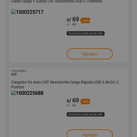
Cable Carga Y Datos CAT Resistente USB-C 3 Metros
69
s/
-30%
s/
99
Exclusivo para venta web
Agregar
STECHPERU
1000225688
CAT
Cargador De Auto CAT Resistente Carga Rápida USB 3.4A DC 2
Puertos
69
s/
-25%
s/
92
Exclusivo para venta web
Agregar