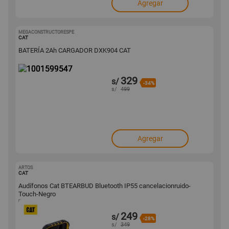
Agregar
MEGACONSTRUCTORESPE
1001599547
CAT
BATERÍA 2Ah CARGADOR DXK904 CAT
329
s/
-34%
s/
499
Agregar
ARTOS
1001471861
CAT
Audífonos Cat BTEARBUD Bluetooth IP55 cancelacionruido-
Touch-Negro
249
s/
-28%
s/
349