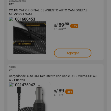
AUTOBOYSPERU
1001600453
CAT
COJIN CAT ORIGINAL DE ASIENTO AUTO CAMIONETAS
MEMORY FOAM
.90
89
s/
-18%
.90
s/
109
Agregar
ARTOS
1001475942
CAT
Cargador de Auto CAT Resistente con Cable USB-Micro USB 4.8
A 2 Puertos
89
s/
-25%
s/
119