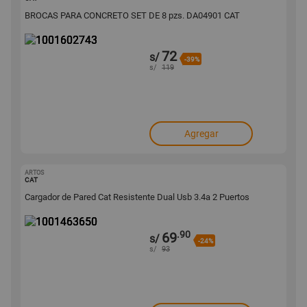
BROCAS PARA CONCRETO SET DE 8 pzs. DA04901 CAT
72
s/
-39%
s/
119
Agregar
ARTOS
1001463650
CAT
Cargador de Pared Cat Resistente Dual Usb 3.4a 2 Puertos
.90
69
s/
-24%
s/
93