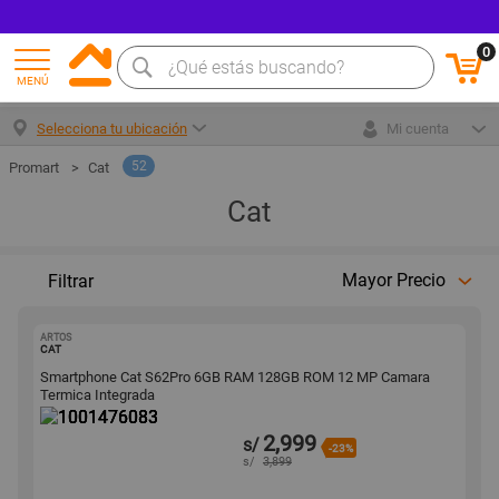
0
MENÚ
Selecciona tu ubicación
Mi cuenta
52
Cat
Cat
Mayor Precio
Filtrar
ARTOS
1001476083
CAT
Smartphone Cat S62Pro 6GB RAM 128GB ROM 12 MP Camara
Termica Integrada
2,999
s/
-23%
s/
3,899