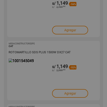
1,149
s/
-54%
.50
s/
2,499
Agregar
MEGACONSTRUCTORESPE
1001545049
CAT
ROTOMARTILLO SDS PLUS 1500W DX27 CAT
1,149
s/
-52%
.50
s/
2,399
Agregar