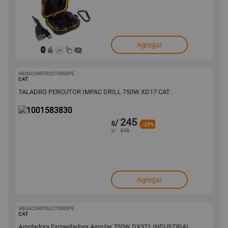
Agregar
MEGACONSTRUCTORESPE
1001583830
CAT
TALADRO PERCUTOR IMPAC DRILL 750W XD17 CAT
245
s/
-28%
s/
345
Agregar
MEGACONSTRUCTORESPE
1001545184
CAT
Amoladora Esmeriladora Angular 750W DX371 INDUSTRIAL