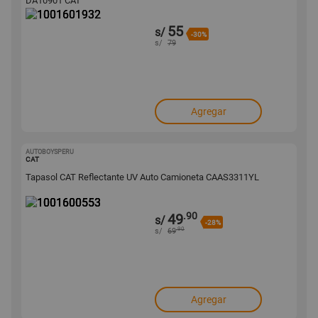
DA10901 CAT
55
s/
-30%
s/
79
Agregar
AUTOBOYSPERU
1001600553
CAT
Tapasol CAT Reflectante UV Auto Camioneta CAAS3311YL
.90
49
s/
-28%
.90
s/
69
Agregar