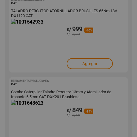
MEGACONSTRUCTORESPE
1001542933
CAT
TALADRO PERCUTOR ATORNILLADOR BRUSHLES 65Nm 18V
DX1120 CAT
999
s/
-40%
s/
1,684
Agregar
HERRAMIENTASYSOLUCIONES
1001643623
CAT
Combo Caterpillar Taladro Percutor 13mm y Atornillador de
Impacto 6.5mm CAT DXK201 Brushless
849
s/
-34%
s/
1,299