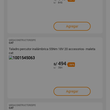
s/
845
Agregar
MEGACONSTRUCTORESPE
1001545063
CAT
Taladro percutor inalámbrica 55Nm 18V 20 accesorios- maleta
cat
494
s/
-36%
s/
784
Agregar
MEGACONSTRUCTORESPE
1001599488
CAT