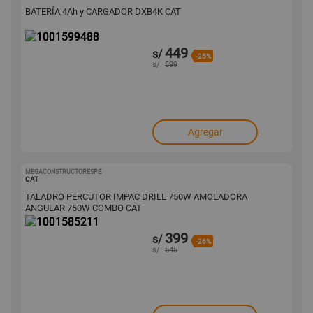
BATERÍA 4Ah y CARGADOR DXB4K CAT
449
s/
-25%
s/
599
Agregar
MEGACONSTRUCTORESPE
1001585211
CAT
TALADRO PERCUTOR IMPAC DRILL 750W AMOLADORA
ANGULAR 750W COMBO CAT
399
s/
-26%
s/
545