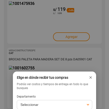
119
s/
-14%
s/
139
Agregar
MEGACONSTRUCTORESPE
1001602755
CAT
BROCAS PALETA PARA MADERA SET DE 8 pzs DA05901 CAT
110
s/
-26%
×
Elige en dónde recibir tus compras
s/
149
Podrás ver costos y tiempos de entrega en todo lo que
busques
Departamento
Agregar