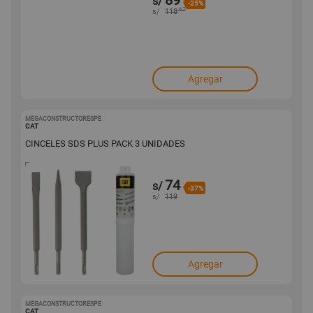
89
s/
-25%
.67
s/
118
Agregar
MEGACONSTRUCTORESPE
1001602969
CAT
CINCELES SDS PLUS PACK 3 UNIDADES
74
s/
-37%
s/
119
Agregar
MEGACONSTRUCTORESPE
1001602743
CAT