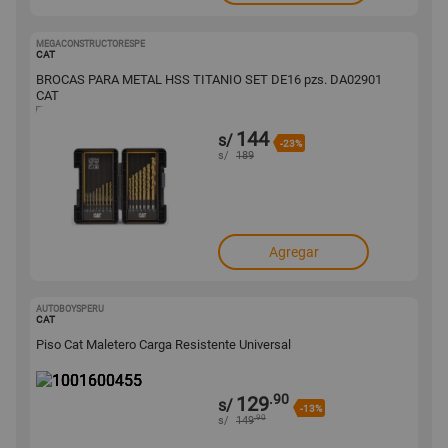
MEGACONSTRUCTORESPE
1001602719
CAT
BROCAS PARA METAL HSS TITANIO SET DE16 pzs. DA02901
CAT
144
s/
-23%
s/
189
Agregar
AUTOBOYSPERU
1001600455
CAT
Piso Cat Maletero Carga Resistente Universal
.90
129
s/
-13%
.90
s/
149