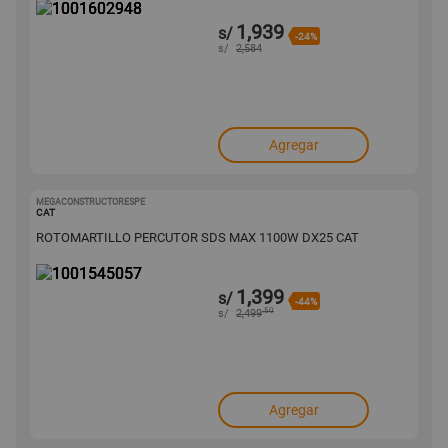
1,939
s/
-24%
s/
2,584
Agregar
MEGACONSTRUCTORESPE
1001545057
CAT
ROTOMARTILLO PERCUTOR SDS MAX 1100W DX25 CAT
1,399
s/
-44%
.50
s/
2,499
Agregar