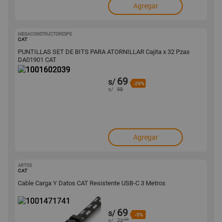
Agregar
MEGACONSTRUCTORESPE
1001602039
CAT
PUNTILLAS SET DE BITS PARA ATORNILLAR Cajita x 32 Pzas
DA01901 CAT
69
s/
-29%
s/
98
Agregar
ARTOS
1001471741
CAT
Cable Carga Y Datos CAT Resistente USB-C 3 Metros
69
s/
-5%
.20
s/
73