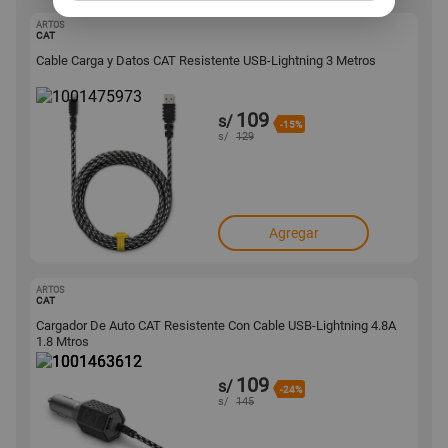
ARTOS
1001475973
CAT
Cable Carga y Datos CAT Resistente USB-Lightning 3 Metros
109
s/
-15%
s/
129
Agregar
ARTOS
1001463612
CAT
Cargador De Auto CAT Resistente Con Cable USB-Lightning 4.8A
1.8 Mtros
109
s/
-24%
s/
145