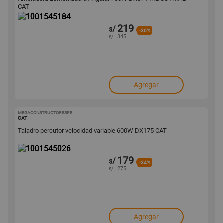
CAT
219
s/
-36%
s/
345
Agregar
MEGACONSTRUCTORESPE
1001545026
CAT
Taladro percutor velocidad variable 600W DX175 CAT
179
s/
-34%
s/
275
Agregar