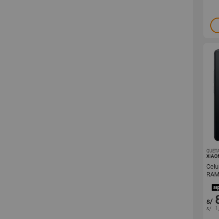
QUET
XIAO
Celu
RAM
s/
s/
1