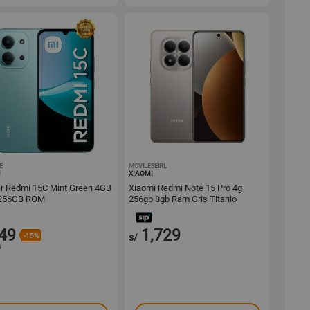
E
1001535150
MOVILESEIRL
1001657551
I
XIAOMI
ar Redmi 15C Mint Green 4GB
Xiaomi Redmi Note 15 Pro 4g
256GB ROM
256gb 8gb Ram Gris Titanio
49
1,729
-15%
s/
9