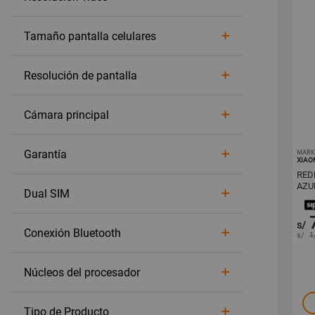
Tamaño pantalla celulares
Resolución de pantalla
Cámara principal
Garantía
MARK
XIAO
REDMI N
AZU
Dual SIM
s/
Conexión Bluetooth
s/
1
Núcleos del procesador
Tipo de Producto