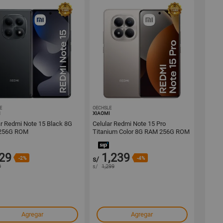
E
1001634796
OECHSLE
1001634792
I
XIAOMI
ar Redmi Note 15 Black 8G
Celular Redmi Note 15 Pro
256G ROM
Titanium Color 8G RAM 256G ROM
29
1,239
-2%
s/
-4%
9
s/
1,299
Agregar
Agregar