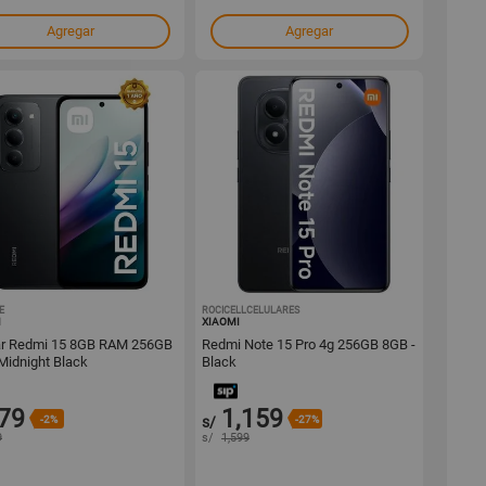
Agregar
Agregar
E
1001634798
ROCICELLCELULARES
1001633026
I
XIAOMI
ar Redmi 15 8GB RAM 256GB
Redmi Note 15 Pro 4g 256GB 8GB -
idnight Black
Black
79
1,159
-2%
s/
-27%
9
s/
1,599