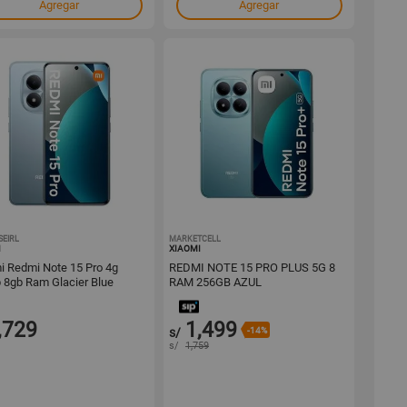
Agregar
Agregar
SEIRL
1001647184
MARKETCELL
1001642752
I
XIAOMI
i Redmi Note 15 Pro 4g
REDMI NOTE 15 PRO PLUS 5G 8
 8gb Ram Glacier Blue
RAM 256GB AZUL
,729
1,499
s/
-14%
s/
1,759