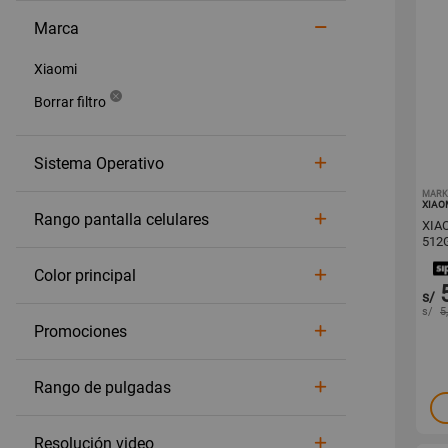
Marca
Xiaomi
Sistema Operativo
MARK
XIAO
Rango pantalla celulares
XIA
512
Color principal
s/
s/
5
Promociones
Rango de pulgadas
Resolución video