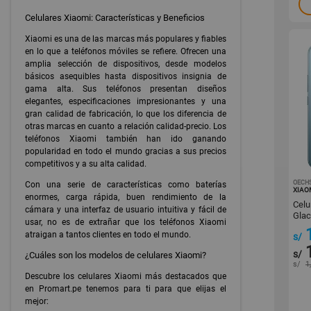
Celulares Xiaomi: Características y Beneficios
Xiaomi es una de las marcas más populares y fiables
en lo que a teléfonos móviles se refiere. Ofrecen una
amplia selección de dispositivos, desde modelos
básicos asequibles hasta dispositivos insignia de
gama alta. Sus teléfonos presentan diseños
elegantes, especificaciones impresionantes y una
gran calidad de fabricación, lo que los diferencia de
otras marcas en cuanto a relación calidad-precio. Los
teléfonos Xiaomi también han ido ganando
popularidad en todo el mundo gracias a sus precios
competitivos y a su alta calidad.
OECH
Con una serie de características como baterías
XIAO
enormes, carga rápida, buen rendimiento de la
Celu
cámara y una interfaz de usuario intuitiva y fácil de
Gla
usar, no es de extrañar que los teléfonos Xiaomi
atraigan a tantos clientes en todo el mundo.
s/
s/
¿Cuáles son los modelos de celulares Xiaomi?
s/
1
Descubre los celulares Xiaomi más destacados que
en Promart.pe tenemos para ti para que elijas el
mejor: