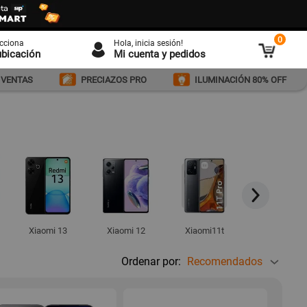
0
ecciona
Hola
, inicia sesión!
ubicación
Mi cuenta y pedidos
 VENTAS
PRECIAZOS PRO
ILUMINACIÓN 80% OFF
Xiaomi 13
Xiaomi 12
Xiaomi11t
Redmi Note 1
Ordenar por:
Recomendados