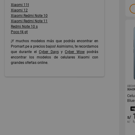
Xiaomi 11t
Xiaomi 12
Xiaomi Redmi Note 10
Xiaomi Redmi Note 11
Redmi Note 10 s
Poco f4 gt
¡Y muchos modelos más que podrás encontrar en
Promart.pe a precios bajos! Asimismo, te recordamos
que durante el
Cyber Days
y
Cyber Wow
podrás
encontrar los modelos de celulares Xiaomi con
grandes ofertas online.
OECH
XIAO
Celu
Blu
s/
s/
1