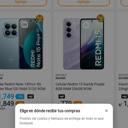
Agregar
Agregar
SLE
1001650074
OECHSLE
1001650073
MOVILE
MI
XIAOMI
XIAOM
lar Redmi Note 15Pro+ 5G
Celular Redmi 15 Sandy Purple
Xiaom
cier Blue12G RAM 512G ROM
8GB RAM 256GB ROM
256gb
1,749
-7%
1,849
779
1
-2%
s/
-2%
s/
,899
s/
799
×
Elige en dónde recibir tus compras
Podrás ver costos y tiempos de entrega en todo lo que
busques