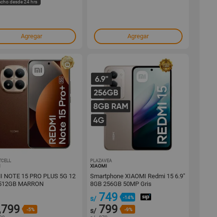
cho desde 24 hrs
Agregar
Agregar
TCELL
1001642757
PLAZAVEA
1001679675
I
XIAOMI
 NOTE 15 PRO PLUS 5G 12
Smartphone XIAOMI Redmi 15 6.9"
512GB MARRON
8GB 256GB 50MP Gris
749
s/
-14%
,799
799
-5%
s/
-9%