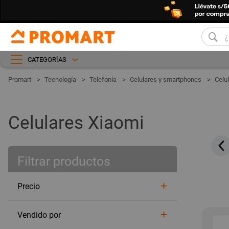
CATEGORÍAS
Tecnología
Telefonía
Celulares y smartphones
Celu
Celulares Xiaomi
Filtrar productos
Xiaomi 12
Xiaomi11t
Redmi Note 11
Redmi Note 10
Precio
Vendido por