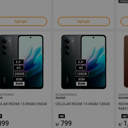
Despa
Agregar
Agregar
LECTRONICS
1001676860
RRJELECTRONICS
1001676827
MARKE
MI
XIAOMI
XIAOM
ULAR REDMI 15 8RAM 256GB
CELULAR REDMI 15 6RAM 128GB
REDMI
RAM 
899
799
1
s/
s/