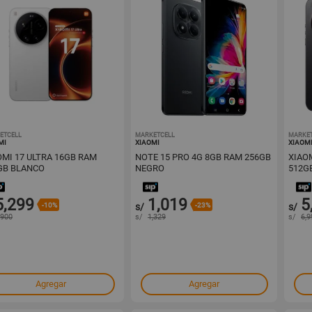
ETCELL
1001676009
MARKETCELL
1001642758
MARKE
MI
XIAOMI
XIAOM
OMI 17 ULTRA 16GB RAM
NOTE 15 PRO 4G 8GB RAM 256GB
XIAO
GB BLANCO
NEGRO
512G
5,299
1,019
5
-10%
s/
-23%
s/
,900
s/
1,329
s/
6,9
Agregar
Agregar