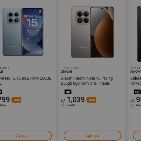
ETCELL
1001642746
TELCELPERU
1001657536
OECHSL
MI
XIAOMI
XIAOM
OTE 15 8GB RAM 256GB
Xiaomi Redmi Note 15 Pro 4g
Celul
L
256gb 8gb Ram Gris Titanio
RAM 
799
1,039
9
-24%
s/
-39%
s/
,059
s/
1,729
s/
94
Agregar
Agregar