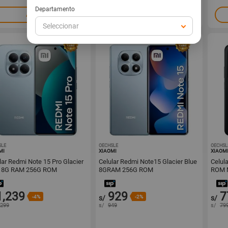
Departamento
Agregar
Agregar
Seleccionar
SLE
1001634806
OECHSLE
1001634799
OECHSL
MI
XIAOMI
XIAOM
lar Redmi Note 15 Pro Glacier
Celular Redmi Note15 Glacier Blue
Celul
e 8G RAM 256G ROM
8GRAM 256G ROM
ROM M
1,239
929
7
-4%
s/
-2%
s/
,299
s/
949
s/
79