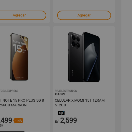
Agregar
Agregar
CELLEXPRESS
1001681579
RRJELECTRONICS
1001678546
I
XIAOMI
 NOTE 15 PRO PLUS 5G 8
CELULAR XIAOMI 15T 12RAM
256GB MARRON
512GB
,499
2,599
-14%
s/
59