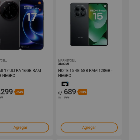
TCELL
1001676010
MARKETCELL
1001642748
I
XIAOMI
MI 17 ULTRA 16GB RAM
NOTE 15 4G 6GB RAM 128GB -
B NEGRO
NEGRO
,299
689
-24%
s/
-23%
99
s/
899
Agregar
Agregar