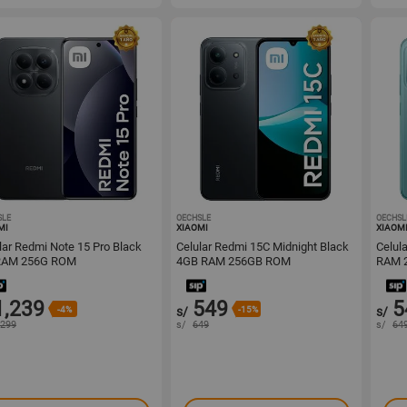
SLE
1001634795
OECHSLE
1001535145
OECHSL
MI
XIAOMI
XIAOM
lar Redmi Note 15 Pro Black
Celular Redmi 15C Midnight Black
Celul
RAM 256G ROM
4GB RAM 256GB ROM
RAM 
1,239
549
5
-4%
s/
-15%
s/
,299
s/
649
s/
64