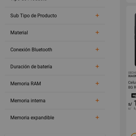
Sub Tipo de Producto
Material
Conexión Bluetooth
Duración de batería
OECH
XIAO
Celu
Memoria RAM
8G 
Memoria interna
s/
s/
1
Memoria expandible