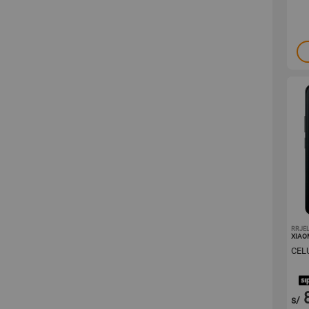
RRJE
XIAO
CEL
s/