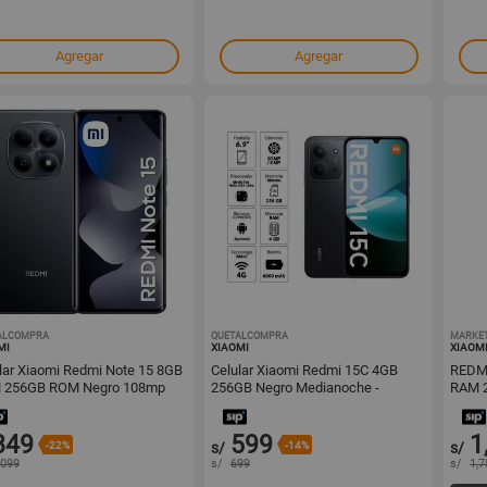
Agregar
Agregar
ALCOMPRA
1001628072
QUETALCOMPRA
1001503113
MARKET
MI
XIAOMI
XIAOM
lar Xiaomi Redmi Note 15 8GB
Celular Xiaomi Redmi 15C 4GB
REDMI
 256GB ROM Negro 108mp
256GB Negro Medianoche -
RAM 
Cámara 50MP
849
599
1
-22%
s/
-14%
s/
,099
s/
699
s/
1,7