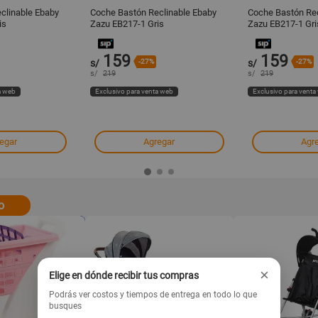
clinable Ebaby
Coche Bastón Reclinable Ebaby
Coche Bastón Rec
is
Zazu EB217-1 Gris
Zazu EB217-1 Gri
159
159
s/
-27%
s/
-27%
s/
219
s/
219
a web
Exclusivo para venta web
Exclusivo para venta
egar
Agregar
Agr
o
×
Elige en dónde recibir tus compras
Podrás ver costos y tiempos de entrega en todo lo que
busques