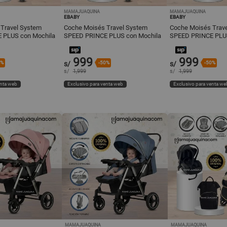
MAMAJUAQUINA
MAMAJUAQUINA
EBABY
EBABY
Travel System
Coche Moisés Travel System
Coche Moisés Trav
 PLUS con Mochila
SPEED PRINCE PLUS con Mochila
SPEED PRINCE PLUS
tabebé Blue
Pañalera y Portabebé Beige
Pañalera y Portabe
999
999
0%
s/
-50%
s/
-50%
s/
1,999
s/
1,999
enta web
Exclusivo para venta web
Exclusivo para venta we
MAMAJUAQUINA
MAMAJUAQUINA