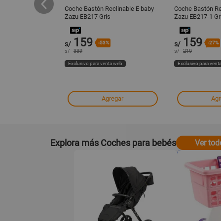
ravel System WIN
Coche Bastón Reclinable E baby
Coche Bastón Re
ebé Gris
Zazu EB217 Gris
Zazu EB217-1 Gr
159
159
s/
-53%
s/
-27%
s/
339
s/
219
ta web
Exclusivo para venta web
Exclusivo para vent
regar
Agregar
Agr
Explora más Coches para bebés
Ver tod