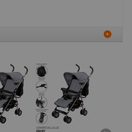
COMERCIALLALUZ
LAYDA
EBABY
EBABY