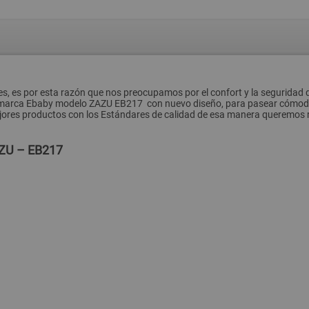
s, es por esta razón que nos preocupamos por el confort y la seguridad d
 la marca Ebaby modelo ZAZU EB217 con nuevo diseño, para pasear cómo
mejores productos con los Estándares de calidad de esa manera queremos r
AZU – EB217