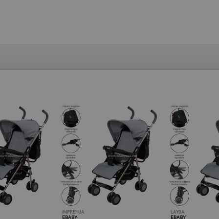
IMPREHUA
LAYDA
EBABY
EBABY