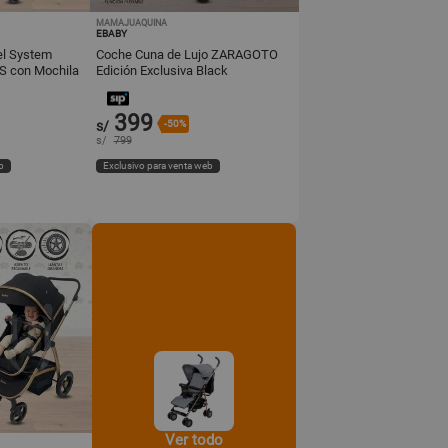
MAMAJUAQUINA
EBABY
el System
Coche Cuna de Lujo ZARAGOTO
 con Mochila
Edición Exclusiva Black
bé Green
399
s/
-50%
s/
799
b
Exclusivo para venta web
Ver todo