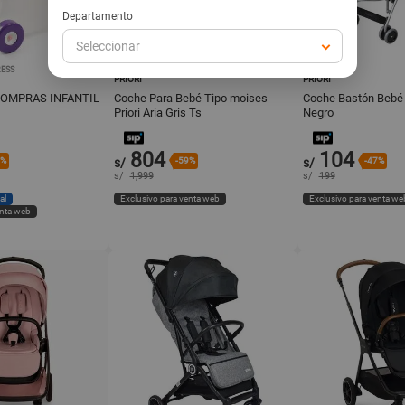
Departamento
Seleccionar
ESS
TUTSSAC
TUTSSAC
PRIORI
PRIORI
COMPRAS INFANTIL
Coche Para Bebé Tipo moises
Coche Bastón Bebé P
Priori Aria Gris Ts
Negro
804
104
3%
s/
-59%
s/
-47%
s/
1,999
s/
199
al
Exclusivo para venta web
Exclusivo para venta we
enta web