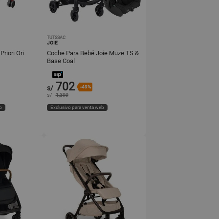
TUTSSAC
JOIE
riori Ori
Coche Para Bebé Joie Muze TS &
Base Coal
702
s/
-49%
s/
1,399
b
Exclusivo para venta web