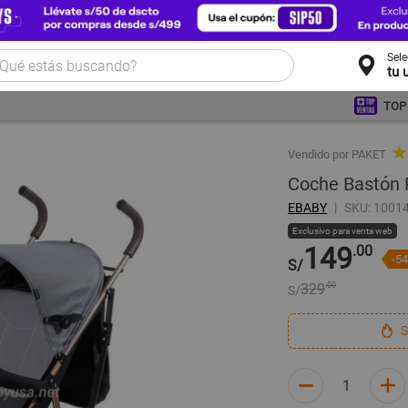
Sel
tu 
TOP
★
Vendido por PAKET
Coche Bastón R
EBABY
SKU: 1001
Exclusivo para venta web
149
.00
-5
S/
329
.00
S/
S