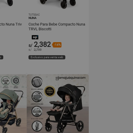
TUTSSAC
NUNA
to Nuna Triv
Coche Para Bebe Compacto Nuna
TRVL Biscotti
2,382
s/
-14%
s/
2,799
b
Exclusivo para venta web