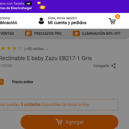
0
ecciona
Hola
, inicia sesión!
ubicación
Mi cuenta y pedidos
 VENTAS
PRECIAZOS PRO
ILUMINACIÓN 80% OFF
 ★ ★ ★
☆
|
+50
ventas
eclinable E baby Zazu EB217-1 Gris
495088
Compartir
4%
Precio online
olo quedan
5 unidades
disponibles de stock online
Agregar