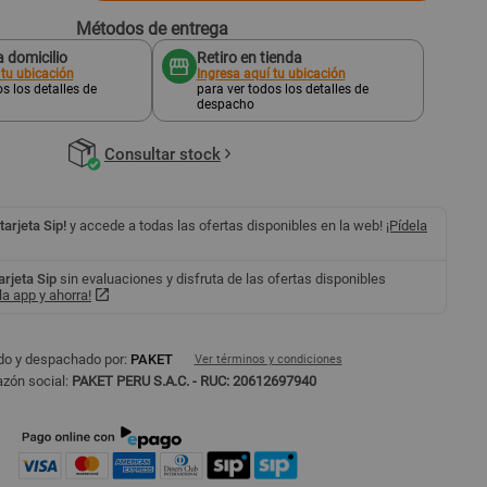
Métodos de entrega
 domicilio
Retiro en tienda
 tu ubicación
Ingresa aquí tu ubicación
s los detalles de
para ver todos los detalles de
despacho
Consultar stock
 tarjeta Sip!
y accede a todas las ofertas disponibles en la web!
¡Pídela
tarjeta Sip
sin evaluaciones y disfruta de las ofertas disponibles
a app y ahorra!
do y despachado por:
PAKET
Ver términos y condiciones
zón social:
PAKET PERU S.A.C. - RUC: 20612697940