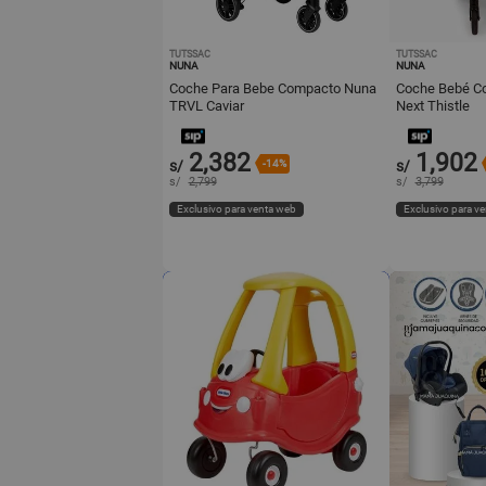
TUTSSAC
TUTSSAC
NUNA
NUNA
Coche Para Bebe Compacto Nuna
Coche Bebé Co
TRVL Caviar
Next Thistle
2,382
1,902
s/
-14%
s/
s/
2,799
s/
3,799
Exclusivo para venta web
Exclusivo para v