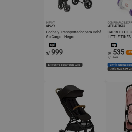
INFANTI
COMPRAFACILEXPR
QPLAY
LITTLE TIKES
Coche y Transportador para Bebé
CARRITO DE 
Go Cargo - Negro
LITTLE TIKES
999
535
s/
s/
-2
s/
699
Exclusivo para venta web
Envío internacion
Exclusivo para v