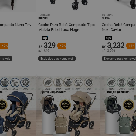
TUTSSAC
TUTSSAC
PRIORI
NUNA
mpacto Nuna Triv
Coche Para Bebé Compacto Tipo
Coche Bebé Compac
Maleta Priori Luca Negro
Next Caviar
329
3,232
-49%
s/
-49%
s/
-14%
s/
649
s/
3,799
enta web
Exclusivo para venta web
Exclusivo para venta we