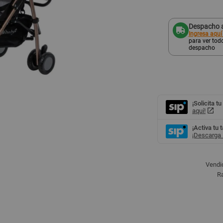
Despacho a
Ingresa aquí
para ver todo
despacho
¡Solicita tu
aquí!
¡Activa tu 
¡Descarga l
Vendi
Ra