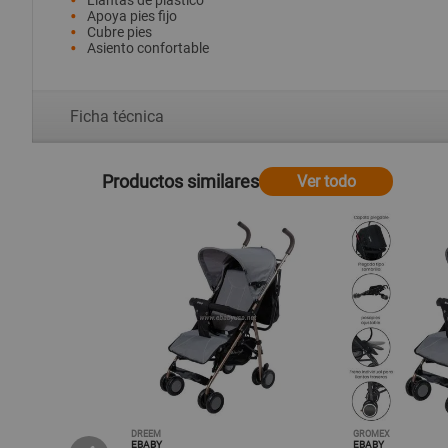
Llantas de plástico
Apoya pies fijo
Cubre pies
Asiento confortable
Ficha técnica
Productos similares
Ver todo
DREEM
GROMEX
EBABY
EBABY