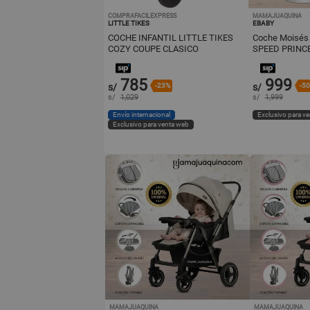
COMPRAFACILEXPRESS
MAMAJUAQUINA
LITTLE TIKES
EBABY
COCHE INFANTIL LITTLE TIKES
Coche Moisés 
COZY COUPE CLASICO
SPEED PRINCE
Pañalera y Por
785
999
s/
-23%
s/
-5
s/
1,029
s/
1,999
Envío internacional
Exclusivo para v
Exclusivo para venta web
MAMAJUAQUINA
MAMAJUAQUINA