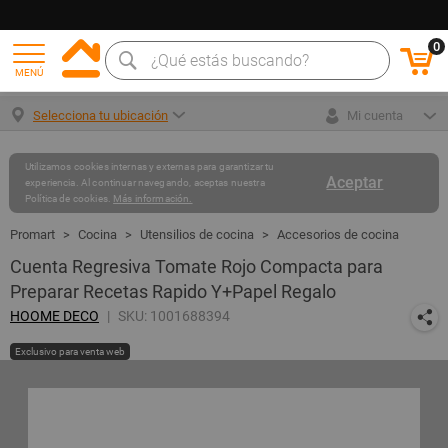
0
MENÚ
Selecciona tu ubicación
Mi cuenta
Utilizamos cookies internas y externas para garantizar tu
Aceptar
experiencia. Al continuar navegando, aceptas nuestra
Política de cookies.
Más información.
Cocina
Utensilios de cocina
Accesorios de cocina
Cuenta Regresiva Tomate Rojo Compacta para
Preparar Recetas Rapido Y+Papel Regalo
HOOME DECO
SKU: 1001688394
Exclusivo para venta web