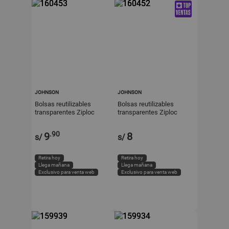
JOHNSON
JOHNSON
Bolsas reutilizables
Bolsas reutilizables
transparentes Ziploc
transparentes Ziploc
Econopack x 9 unidades
Sandwich x 20 unidades
Johnson
Johnson
.90
9
8
s/
s/
Retira hoy
Retira hoy
Llega mañana
Llega mañana
Exclusivo para venta web
Exclusivo para venta web