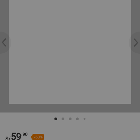
59
.90
-60%
S/