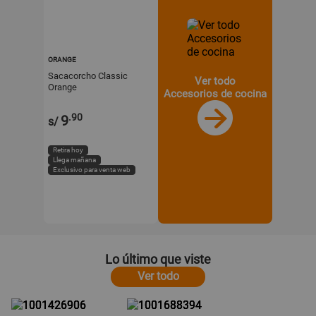
ORANGE
Sacacorcho Classic
Ver todo
Orange
Accesorios de cocina
.90
9
s/
Retira hoy
Llega mañana
Exclusivo para venta web
Lo último que viste
Ver todo