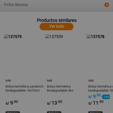
Ficha técnica
Productos similares
Ver todo
ILKO
ILKO
ILKO
Bolsa hermética sandwich
Bolsa Hermética
Bolsa hermética 
biodegradable 16x15cm
Biodegradable Ilko
biodegradable 1
Ilko
27x28cm Transparente
Ilko
.90
9
s/
-16%
.90
.90
.90
9
13
11
s/
s/
s/
Retira hoy
Retira hoy
Retira hoy