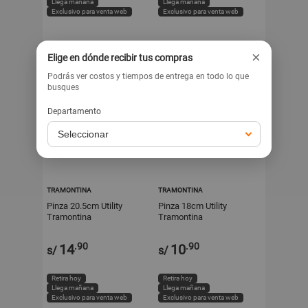
Llega mañana
Llega mañana
Exclusivo para venta web
Exclusivo para venta web
×
Elige en dónde recibir tus compras
Podrás ver costos y tiempos de entrega en todo lo que
busques
Departamento
TRAMONTINA
TRAMONTINA
Pinza 20.5cm Utility
Pinza 18cm Utility
Tramontina
Tramontina
.90
.90
14
10
s/
s/
Retira hoy
Retira hoy
Llega mañana
Llega mañana
Exclusivo para venta web
Exclusivo para venta web