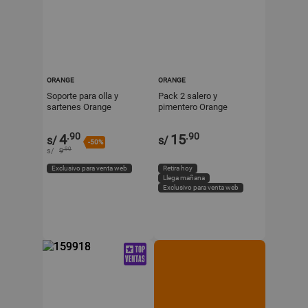
ORANGE
ORANGE
Soporte para olla y
Pack 2 salero y
sartenes Orange
pimentero Orange
.90
.90
4
15
s/
s/
-50%
.90
s/
9
Exclusivo para venta web
Retira hoy
Llega mañana
Exclusivo para venta web