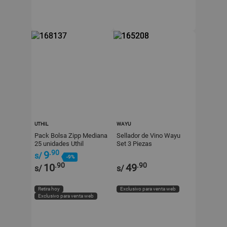
UTHIL
WAYU
Pack Bolsa Zipp Mediana
Sellador de Vino Wayu
25 unidades Uthil
Set 3 Piezas
.90
9
s/
-9%
.90
.90
10
49
s/
s/
Retira hoy
Exclusivo para venta web
Exclusivo para venta web