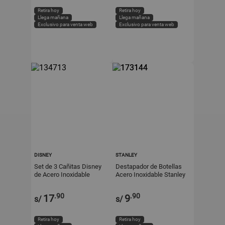
Retira hoy
Retira hoy
Llega mañana
Llega mañana
Exclusivo para venta web
Exclusivo para venta web
DISNEY
STANLEY
Set de 3 Cañitas Disney
Destapador de Botellas
de Acero Inoxidable
Acero Inoxidable Stanley
Multicolor
.90
.90
17
9
s/
s/
Retira hoy
Retira hoy