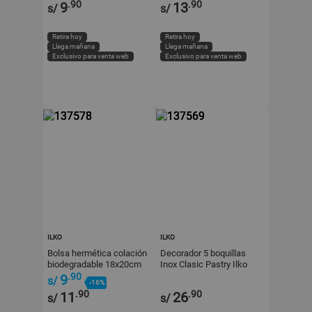
.90
.90
9
13
s/
s/
Retira hoy
Retira hoy
Llega mañana
Llega mañana
Exclusivo para venta web
Exclusivo para venta web
ILKO
ILKO
Bolsa hermética colación
Decorador 5 boquillas
biodegradable 18x20cm
Inox Clasic Pastry Ilko
Ilko
.90
9
s/
-16%
.90
.90
11
26
s/
s/