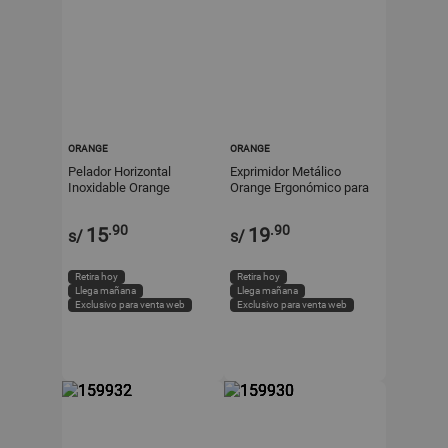
ORANGE
ORANGE
Pelador Horizontal
Exprimidor Metálico
Inoxidable Orange
Orange Ergonómico para
Duradero y Resistente a
Limón
la Corrosión
.90
.90
15
19
s/
s/
Retira hoy
Retira hoy
Llega mañana
Llega mañana
Exclusivo para venta web
Exclusivo para venta web