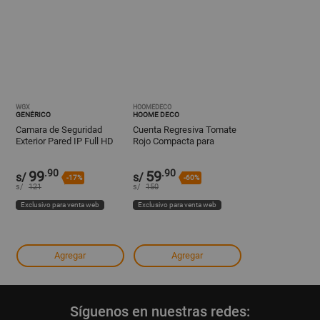
WGX
HOOMEDECO
GENÉRICO
HOOME DECO
Camara de Seguridad
Cuenta Regresiva Tomate
Exterior Pared IP Full HD
Rojo Compacta para
Visión Nocturna 2MP WiFi
Preparar Recetas Rapido
Y+Papel Regalo
.90
.90
99
59
s/
s/
-17%
-60%
s/
121
s/
150
Exclusivo para venta web
Exclusivo para venta web
Agregar
Agregar
Síguenos en nuestras redes: