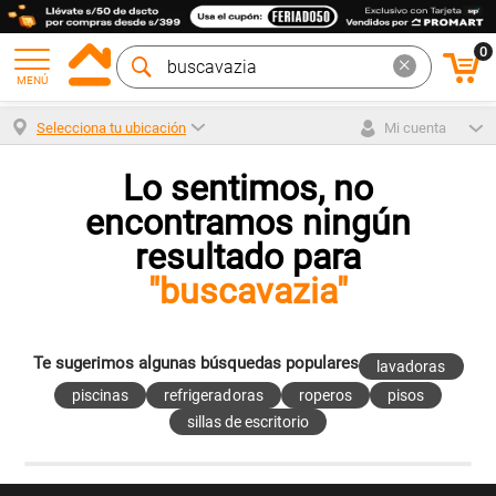
0
MENÚ
Selecciona tu ubicación
Mi cuenta
Lo sentimos, no
encontramos ningún
resultado para
"buscavazia"
Te sugerimos algunas búsquedas populares
lavadoras
piscinas
refrigeradoras
roperos
pisos
sillas de escritorio