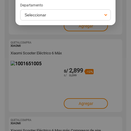
Departamento
Agregar
QUETALCOMPRA
1001651005
XIAOMI
Xiaomi Scooter Eléctrico 6 Máx
2,899
s/
-12%
s/
3,299
Agregar
QUETALCOMPRA
1001651004
XIAOMI
Xiaomi Scooter Eléctrico 6 Max más Compresor de aire