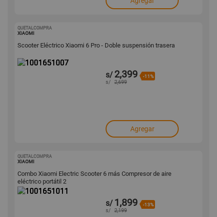
Agregar
QUETALCOMPRA
1001651007
XIAOMI
Scooter Eléctrico Xiaomi 6 Pro - Doble suspensión trasera
2,399
s/
-11%
s/
2,699
Agregar
QUETALCOMPRA
1001651011
XIAOMI
Combo Xiaomi Electric Scooter 6 más Compresor de aire
eléctrico portátil 2
1,899
s/
-13%
s/
2,199