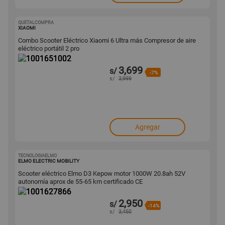
QUETALCOMPRA
1001651002
XIAOMI
Combo Scooter Eléctrico Xiaomi 6 Ultra más Compresor de aire
eléctrico portátil 2 pro
3,699
s/
-7%
s/
3,999
Agregar
TECNOLOGIAELMO
1001627866
ELMO ELECTRIC MOBILITY
Scooter eléctrico Elmo D3 Kepow motor 1000W 20.8ah 52V
autonomía aprox de 55-65 km certificado CE
2,950
s/
-14%
s/
3,450