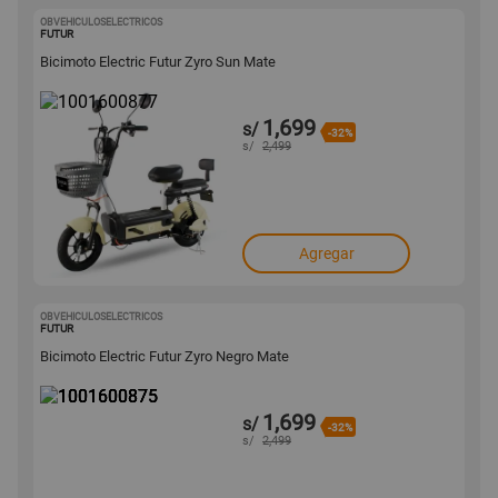
OBVEHICULOSELECTRICOS
1001600877
FUTUR
Bicimoto Electric Futur Zyro Sun Mate
1,699
s/
-32%
s/
2,499
Agregar
OBVEHICULOSELECTRICOS
1001600875
FUTUR
Bicimoto Electric Futur Zyro Negro Mate
1,699
s/
-32%
s/
2,499