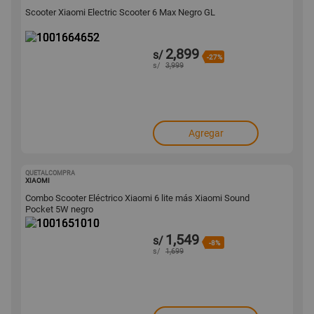
Scooter Xiaomi Electric Scooter 6 Max Negro GL
2,899
s/
-27%
s/
3,999
Agregar
QUETALCOMPRA
1001651010
XIAOMI
Combo Scooter Eléctrico Xiaomi 6 lite más Xiaomi Sound
Pocket 5W negro
1,549
s/
-8%
s/
1,699