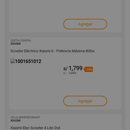
Agregar
QUETALCOMPRA
1001651012
XIAOMI
Scooter Eléctrico Xiaomi 6 - Potencia Máxima 800w
1,799
s/
-10%
s/
1,999
Agregar
CELULARESPERUSMART
1001521146
XIAOMI
Xiaomi Elec Scooter 4 Lite 2nd