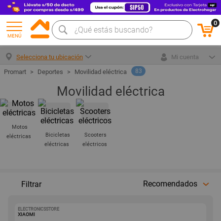
0
MENÚ
Selecciona tu ubicación
Mi cuenta
83
Deportes
Movilidad eléctrica
Movilidad eléctrica
Motos
Bicicletas
Scooters
eléctricas
eléctricas
eléctricos
Recomendados
Filtrar
ELECTRONICSSTORE
1001667355
XIAOMI