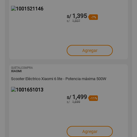
1,395
s/
-7%
s/
1,507
Agregar
QUETALCOMPRA
1001651013
XIAOMI
Scooter Eléctrico Xiaomi 6 lite - Potencia máxima 500W
1,499
s/
-11%
s/
1,699
Agregar