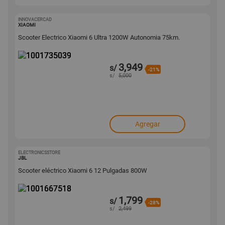
INNOVACERCAD
1001735039
XIAOMI
Scooter Electrico Xiaomi 6 Ultra 1200W Autonomia 75km.
3,949
s/
-21%
s/
5,000
Agregar
ELECTRONICSSTORE
1001667518
JBL
Scooter eléctrico Xiaomi 6 12 Pulgadas 800W
1,799
s/
-28%
s/
2,499