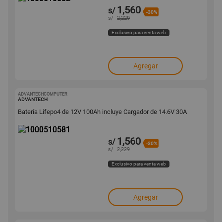
1,560
s/
-30%
s/
2,229
Exclusivo para venta web
Agregar
ADVANTECHCOMPUTER
1000510581
ADVANTECH
Batería Lifepo4 de 12V 100Ah incluye Cargador de 14.6V 30A
1,560
s/
-30%
s/
2,229
Exclusivo para venta web
Agregar