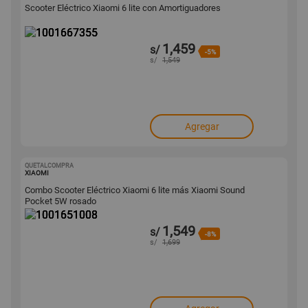
Scooter Eléctrico Xiaomi 6 lite con Amortiguadores
1,459
s/
-5%
s/
1,549
Agregar
QUETALCOMPRA
1001651008
XIAOMI
Combo Scooter Eléctrico Xiaomi 6 lite más Xiaomi Sound
Pocket 5W rosado
1,549
s/
-8%
s/
1,699