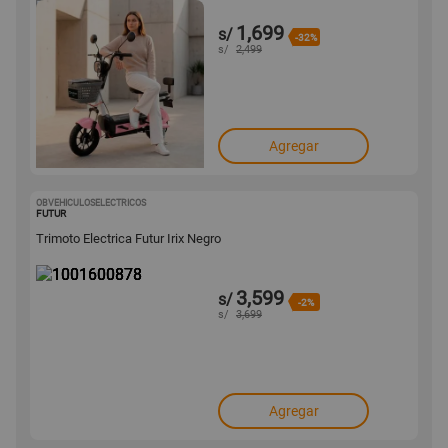
1,699
s/
-32%
s/
2,499
Agregar
OBVEHICULOSELECTRICOS
1001600878
FUTUR
Trimoto Electrica Futur Irix Negro
3,599
s/
-2%
s/
3,699
Agregar