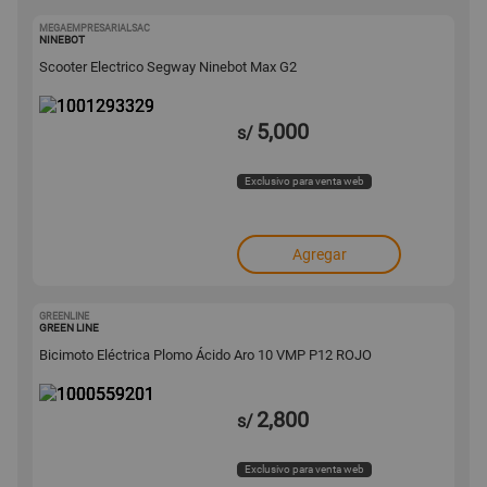
MEGAEMPRESARIALSAC
1001293329
NINEBOT
Scooter Electrico Segway Ninebot Max G2
5,000
s/
Exclusivo para venta web
Agregar
GREENLINE
1000559201
GREEN LINE
Bicimoto Eléctrica Plomo Ácido Aro 10 VMP P12 ROJO
2,800
s/
Exclusivo para venta web