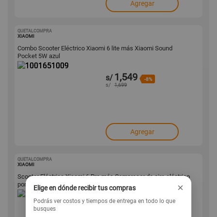
Agregar
QUETALCOMPRA
1001651009
XIAOMI
Combo Scooter Eléctrico Xiaomi 6 lite más Xiaomi Sound
Pocket 5W azul
1,549
s/
-8%
s/
1,699
Agregar
QUETALCOMPRA
1001651006
XIAOMI
Scooter Eléctrico Xiaomi 6 Pro más Compresor de aire eléctrico
portátil 2
×
Elige en dónde recibir tus compras
Podrás ver costos y tiempos de entrega en todo lo que
2,499
s/
-16%
busques
s/
2,999