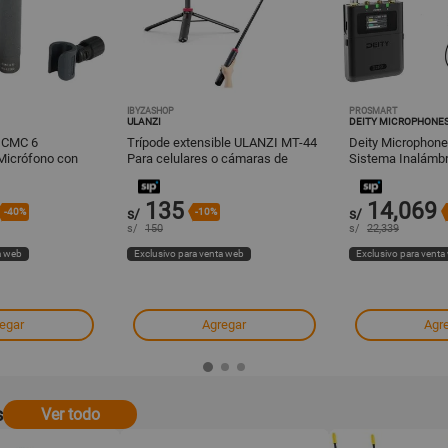
IBYZASHOP
PROSMART
ULANZI
DEITY MICROPHONE
 CMC 6
Trípode extensible ULANZI MT-44
Deity Microphone
 Micrófono con
Para celulares o cámaras de
Sistema Inalámbr
sadora
hasta 1Kg
Micrófono Lavali
135
14,069
-40%
s/
-10%
s/
s/
150
s/
22,339
a web
Exclusivo para venta web
Exclusivo para venta
egar
Agregar
Agr
s
Ver todo