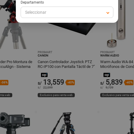
Departamento
Seleccionar
PROSMART
PROSMART
CANON
WARM AUDIO
ider Pro Montura de
Canon Controlador Joystick PTZ
Warm Audio WA-84 
cuAlign - Sistema
RC-IP100 con Pantalla Táctil de 7"
Micrófonos de Con
 Ecuatorial
y Control de 100 Cámar
Pequeño con Cápsul
Omni
13,559
5,839
-36%
s/
-40%
s/
-40%
s/
22,599
s/
9,739
enta web
Exclusivo para venta web
Exclusivo para venta we