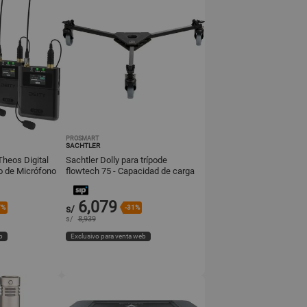
PROSMART
SACHTLER
heos Digital
Sachtler Dolly para trípode
o de Micrófono
flowtech 75 - Capacidad de carga
2 Pe
88.2 lb, con manija de trans
6,079
7%
s/
-31%
s/
8,939
b
Exclusivo para venta web