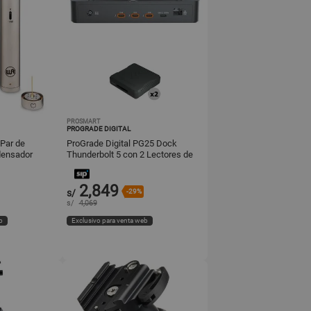
PROSMART
PROGRADE DIGITAL
Par de
ProGrade Digital PG25 Dock
densador
Thunderbolt 5 con 2 Lectores de
as Cardioide y
Tarjeta CFexpress Type B USB 4.
2,849
s/
-29%
s/
4,069
b
Exclusivo para venta web