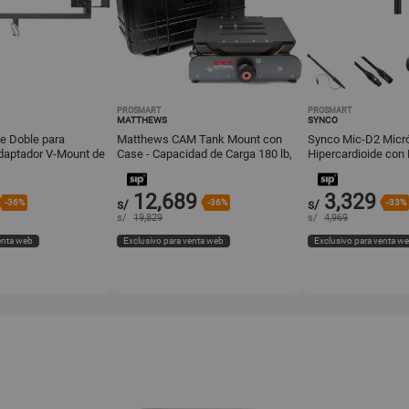
PROSMART
PROSMART
MATTHEWS
SYNCO
e Doble para
Matthews CAM Tank Mount con
Synco Mic-D2 Micr
daptador V-Mount de
Case - Capacidad de Carga 180 lb,
Hipercardioide con
Peso 10 lb, Inclinación Ver
7.5' y Accesorios
12,689
3,329
-36%
s/
-36%
s/
-33%
s/
19,829
s/
4,969
enta web
Exclusivo para venta web
Exclusivo para venta w