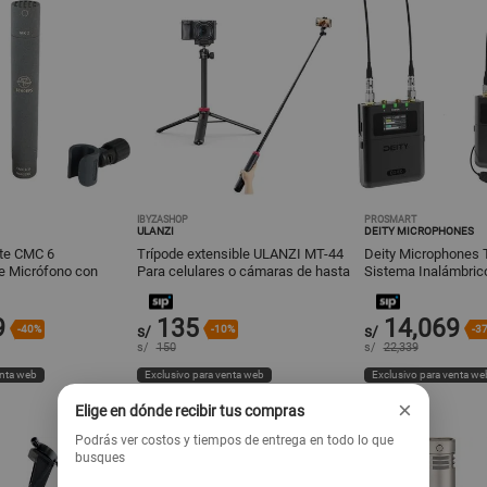
IBYZASHOP
PROSMART
ULANZI
DEITY MICROPHONES
te CMC 6
Trípode extensible ULANZI MT-44
Deity Microphones T
de Micrófono con
Para celulares o cámaras de hasta
Sistema Inalámbric
ensadora
1Kg
Lavalier Omni para 
al
9
135
14,069
-40%
s/
-10%
s/
-3
s/
150
s/
22,339
enta web
Exclusivo para venta web
Exclusivo para venta we
×
Elige en dónde recibir tus compras
Podrás ver costos y tiempos de entrega en todo lo que
busques