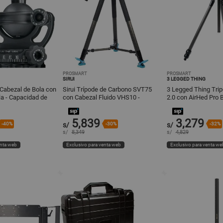
PROSMART
PROSMART
SIRUI
3 LEGGED THING
Cabezal de Bola con
Sirui Trípode de Carbono SVT75
3 Legged Thing Trip
la - Capacidad de
con Cabezal Fluido VHS10 -
2.0 con AirHed Pro B
ura 4.2",
Capacidad de Carga 22 lb, Altur
Capacidad de Carga 
5,839
3,279
-40%
s/
-30%
s/
-32%
s/
8,349
s/
4,829
enta web
Exclusivo para venta web
Exclusivo para venta we