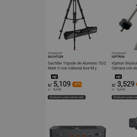
PROSMART
PROSMART
SACHTLER
IOPTRON
Sachtler Tripode de Aluminio 75/2
iOptron SkyGu
Mark II con Cabezal Ace M y
Cámara con Ac
Esparcidor de Nivel Medio
de Seguimiento
5,109
3,529
s/
-37%
s/
s/
8,109
s/
5,519
Exclusivo para venta web
Exclusivo para v