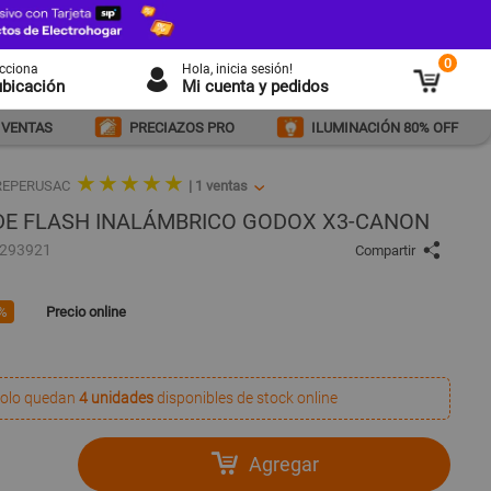
0
ecciona
Hola
, inicia sesión!
ubicación
Mi cuenta y pedidos
 VENTAS
PRECIAZOS PRO
ILUMINACIÓN 80% OFF
★ ★ ★ ★ ★
OREPERUSAC
|
1
ventas
DE FLASH INALÁMBRICO GODOX X3-CANON
1293921
Compartir
%
Precio online
olo quedan
4 unidades
disponibles de stock online
Agregar