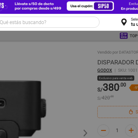
Sel
tu 
TOP
Vendido por DATAST
DISPARADOR 
GODOX
SKU: 100
Exclusivo para venta web
380
.00
-9
S/
420
.00
S/
S