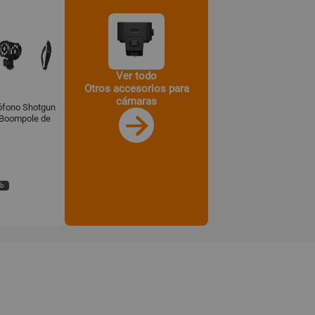
Ver todo
Otros accesorios para
cámaras
ófono Shotgun
 Boompole de
eb