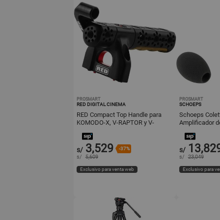
PROSMART
PROSMART
RED DIGITAL CINEMA
SCHOEPS
RED Compact Top Handle para
Schoeps Colet
KOMODO-X, V-RAPTOR y V-
Amplificador 
RAPTOR XL - Diseño Modular con
Cápsula Cond
Incrust
Omnidireccion
3,529
13,82
s/
-37%
s/
s/
5,609
s/
23,049
Exclusivo para venta web
Exclusivo para v