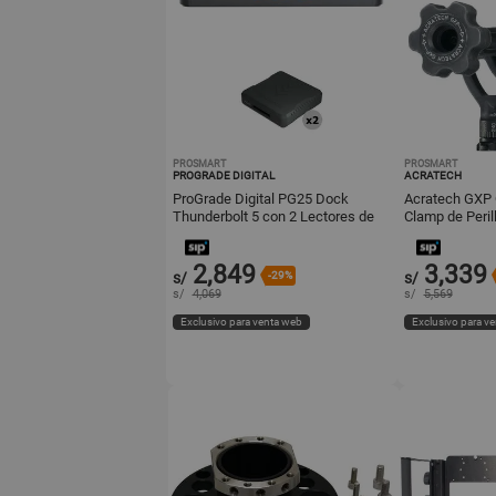
PROSMART
PROSMART
PROGRADE DIGITAL
ACRATECH
ProGrade Digital PG25 Dock
Acratech GXP 
Thunderbolt 5 con 2 Lectores de
Clamp de Peril
Tarjeta CFexpress Type B USB 4.
Carga 50 lb, Alt
2,849
3,339
s/
-29%
s/
s/
4,069
s/
5,569
Exclusivo para venta web
Exclusivo para v