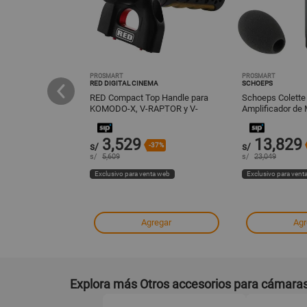
PROSMART
PROSMART
RED DIGITAL CINEMA
SCHOEPS
oball Z1+ Single
RED Compact Top Handle para
Schoeps Colette
30 lb de
KOMODO-X, V-RAPTOR y V-
Amplificador de
arga
RAPTOR XL - Diseño Modular con
Cápsula Conden
Incrust
Omnidireccional
3,529
13,829
-36%
s/
-37%
s/
s/
5,609
s/
23,049
ta web
Exclusivo para venta web
Exclusivo para vent
regar
Agregar
Agr
Explora más Otros accesorios para cámara