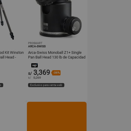
PROSMART
ARCA-SWISS
od Kit Winston
Arca-Swiss Monoball Z1+ Single
all Head -
Pan Ball Head 130 lb de Capacidad
88 lb,
de Carga
3,369
s/
-36%
s/
5,269
b
Exclusivo para venta web