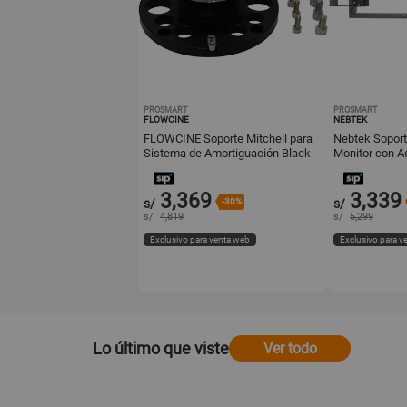
PROSMART
PROSMART
FLOWCINE
NEBTEK
FLOWCINE Soporte Mitchell para
Nebtek Soport
Sistema de Amortiguación Black
Monitor con A
Arm (Masculino)
2.5mm
3,369
3,339
s/
-30%
s/
s/
4,819
s/
5,299
Exclusivo para venta web
Exclusivo para v
Lo último que viste
Ver todo