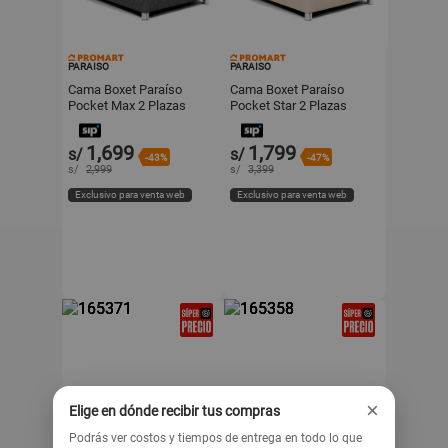
PARAISO
PARAISO
Cama Boxet Paraíso
Cama Boxet Paraíso
Pocket Max 2 Plazas
Pocket Star 2 Plazas
Charcoal
Champagne
1,699
1,799
s/
s/
-43%
-47%
s/
2,999
s/
3,399
Exclusivo para venta web
Exclusivo para venta web
×
Elige en dónde recibir tus compras
Podrás ver costos y tiempos de entrega en todo lo que