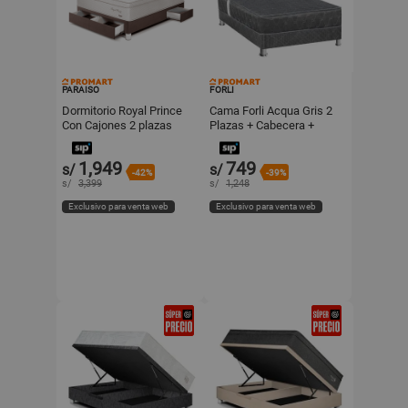
PARAISO
FORLI
Dormitorio Royal Prince
Cama Forli Acqua Gris 2
Con Cajones 2 plazas
Plazas + Cabecera +
Chocolate Paraiso
Sofá Cama
1,949
749
s/
s/
-42%
-39%
s/
3,399
s/
1,248
Exclusivo para venta web
Exclusivo para venta web