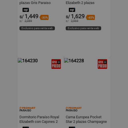
plazas Gris Paraiso
Elizabeth 2 plazas
Champagne Paraiso
1,449
1,629
s/
s/
-30%
-45%
s/
2,089
s/
2,969
Exclusivo para venta web
Exclusivo para venta web
PARAISO
PARAISO
Dormitorio Paraíso Royal
Cama Europea Pocket
Elizabeth con Cajones 2
Star 2 plazas Champagne
plazas Champagne
Paraiso