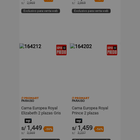
s/
2,969
s/
2,869
Exclusivo para venta web
Exclusivo para venta web
PARAISO
PARAISO
Cama Europea Royal
Cama Europea Royal
Elizabeth 2 plazas Gris
Prince 2 plazas
Paraiso
Champagne Paraiso
1,449
1,459
s/
s/
-59%
-54%
s/
3,569
s/
3,237