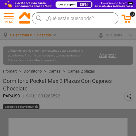
0
MENÚ
Selecciona tu ubicación
Mi cuenta
Utilizamos cookies internas y externas para garantizar tu
Aceptar
experiencia. Al continuar navegando, aceptas nuestra
Política de cookies.
Más información.
Dormitorio
Camas
Camas 2 plazas
Dormitorio Pocket Max 2 Plazas Con Cajones
Chocolate
PARAISO
SKU: 1001283592
Exclusivo para venta web