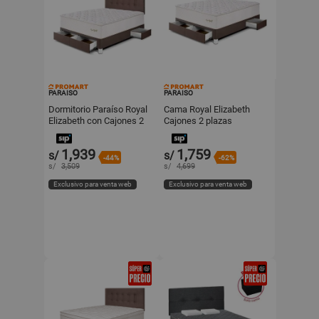
PARAISO
PARAISO
Dormitorio Paraíso Royal
Cama Royal Elizabeth
Elizabeth con Cajones 2
Cajones 2 plazas
plazas Chocolate
Chocolate Paraiso
1,939
1,759
s/
s/
-44%
-62%
s/
3,509
s/
4,699
Exclusivo para venta web
Exclusivo para venta web