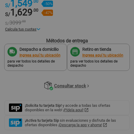
1,549
.00
-50%
S/
1,629
.00
-47%
S/
3099
.00
S/
Calcula tus cuotas
Métodos de entrega
s/ 849
.27
2 cuotas
Pago mensual
Despacho a domicilio
Retiro en tienda
Ingresa aquí tu ubicación
Ingresa aquí tu ubicación
para ver todos los detalles de
para ver todos los detalles de
despacho
despacho
Consultar stock
¡Solicita tu tarjeta Sip!
y accede a todas las ofertas
disponibles en la web!
¡Pídela aquí!
¡Activa tu tarjeta Sip
sin evaluaciones y disfruta de las
ofertas disponibles
¡Descarga la app y ahorra!