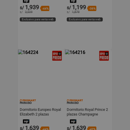
1,939
1,199
s/
s/
-44%
-36%
s/
3,509
s/
1,879
Exclusivo para venta web
Exclusivo para venta web
PARAISO
PARAISO
Dormitorio Europeo Royal
Dormitorio Royal Prince 2
Elizabeth 2 plazas
plazas Champagne
Chocolate Paraiso
Paraiso
1,639
1,639
s/
s/
-44%
-42%