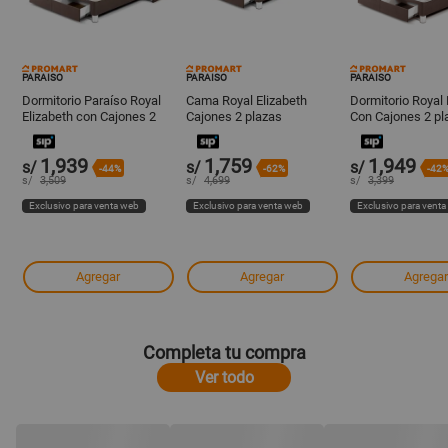
PARAISO
PARAISO
PARAISO
Dormitorio Paraíso Royal
Cama Royal Elizabeth
Dormitorio Royal 
Elizabeth con Cajones 2
Cajones 2 plazas
Con Cajones 2 pl
plazas Chocolate
Chocolate Paraiso
Chocolate Parais
1,939
1,759
1,949
s/
s/
s/
-44%
-62%
-42
s/
3,509
s/
4,699
s/
3,399
Exclusivo para venta web
Exclusivo para venta web
Exclusivo para vent
Agregar
Agregar
Agregar
Completa tu compra
Ver todo