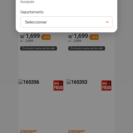
busques
PARAISO
PARAISO
Departamento
Cama Boxet Paraíso
Cama Boxet Paraíso
Pocket Max 2 Plazas
Pocket Max 2 Plazas
Chocolate
Champagne
1,699
1,699
s/
s/
-43%
-43%
s/
2,999
s/
2,999
Exclusivo para venta web
Exclusivo para venta web