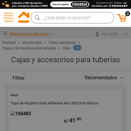
0
MENÚ
Selecciona tu ubicación
Mi cuenta
Electricidad
Tubos eléctricos
1
Cajas y accesorios para tuberías
Galo
Cajas y accesorios para tuberías
Recomendados
Filtrar
160483
GALO
Tapa de Registro Galo Adhesiva Abs 30x25cm Blanco
.90
41
s/