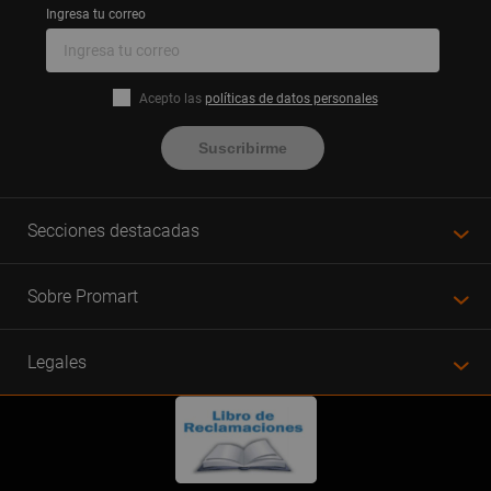
Tapa Ciega Circular 1.2 mm
Ingresa tu correo
Tapa Ciega Rectangular 1.2 mm
Tapa Gang 1.2 mm
Acepto las
políticas de datos personales
Suscribirme
Secciones destacadas
Sobre Promart
Legales