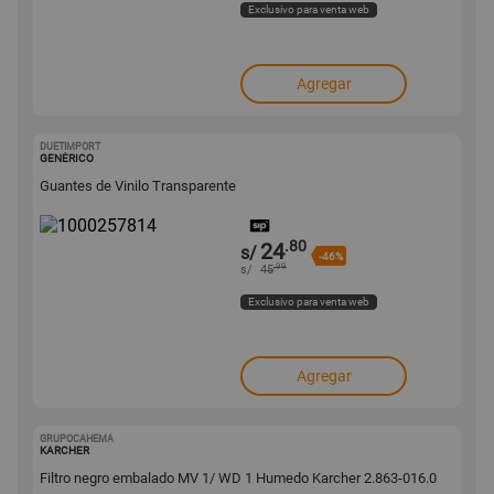
Exclusivo para venta web
Agregar
DUETIMPORT
1000257814
GENÉRICO
Guantes de Vinilo Transparente
.80
24
s/
-46%
.99
s/
45
Exclusivo para venta web
Agregar
GRUPOCAHEMA
1000253254
KARCHER
Filtro negro embalado MV 1/ WD 1 Humedo Karcher 2.863-016.0