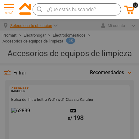
0
MENÚ
Selecciona tu ubicación
Mi cuenta
Electrohogar
Electrodomésticos
58
Accesorios de equipos de limpieza
Accesorios de equipos de limpieza
Recomendados
Filtrar
62839
KARCHER
Bolsa del filtro fieltro Wd1/wd1 Classic Karcher
198
s/