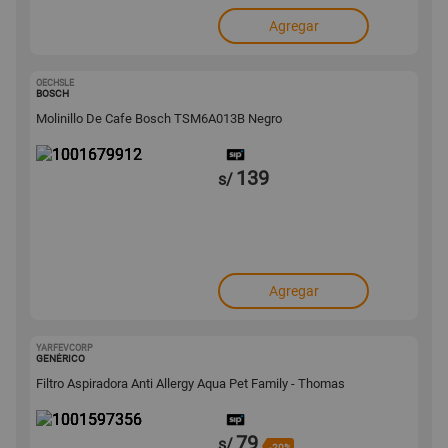
Agregar
OECHSLE
1001679912
BOSCH
Molinillo De Cafe Bosch TSM6A013B Negro
139
s/
Agregar
YARFEVCORP
1001597356
GENÉRICO
Filtro Aspiradora Anti Allergy Aqua Pet Family - Thomas
79
s/
-20%