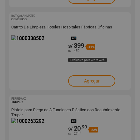
BOTICASANMATEO
1000338502
GENÉRICO
Carrito De Limpieza Hoteles Hospitales Fábricas Oficinas
399
s/
-11%
s/
450
Exclusivo para venta web
Agregar
FERREMAX
1000263292
TRUPER
Pistola para Riego de 8 Funciones Plástica con Recubrimiento
Truper
.90
20
s/
-22%
.14
s/
27