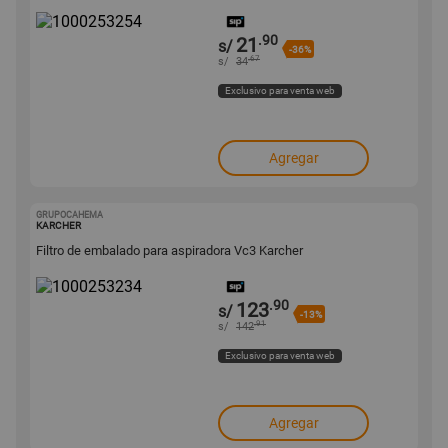
.90
21
s/
-36%
.67
s/
34
Exclusivo para venta web
Agregar
GRUPOCAHEMA
1000253234
KARCHER
Filtro de embalado para aspiradora Vc3 Karcher
.90
123
s/
-13%
.91
s/
142
Exclusivo para venta web
Agregar