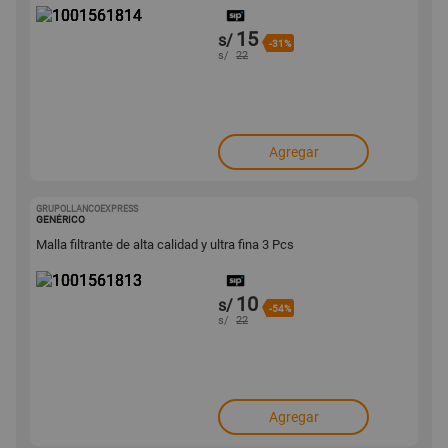
15
s/
-31%
s/
22
Agregar
GRUPOLLANCOEXPRESS
1001561813
GENÉRICO
Malla filtrante de alta calidad y ultra fina 3 Pcs
10
s/
-54%
s/
22
Agregar