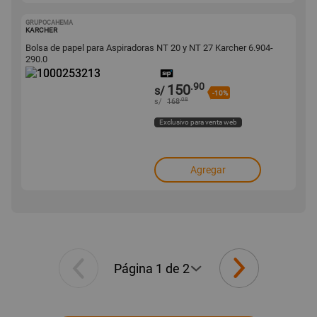
GRUPOCAHEMA
1000253213
KARCHER
Bolsa de papel para Aspiradoras NT 20 y NT 27 Karcher 6.904-
290.0
.90
150
s/
-10%
.08
s/
168
Exclusivo para venta web
Agregar