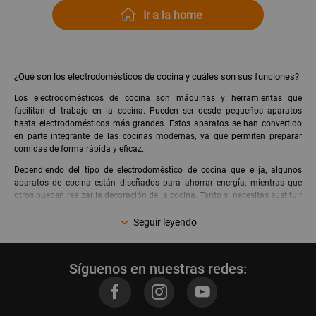
Ir a la home
¿Qué son los electrodomésticos de cocina y cuáles son sus funciones?
Los electrodomésticos de cocina son máquinas y herramientas que
facilitan el trabajo en la cocina. Pueden ser desde pequeños aparatos
hasta electrodomésticos más grandes. Estos aparatos se han convertido
en parte integrante de las cocinas modernas, ya que permiten preparar
comidas de forma rápida y eficaz.
Dependiendo del tipo de electrodoméstico de cocina que elija, algunos
aparatos de cocina están diseñados para ahorrar energía, mientras que
otros pueden realzar la decoración de la cocina. Tanto si necesitas sustituir
un electrodoméstico de cocina como si es la primera vez que compras uno,
es importante saber qué electrodomésticos de cocina se adaptan mejor a
Seguir leyendo
tus necesidades. Además, en Promart.pe podrás encontrar reconocidas
marcas como
Thomas
,
Prima
, Electrolux, Holstein, LG y mucho más.
Síguenos en nuestras redes:
¿Cuáles son los electrodomésticos de cocina?
Encuentra el catálogo completo de electrodomésticos de cocina en
Promart.pe para que elijas el que más necesitas para preparar lo que más
te gusta a precios bajos online: