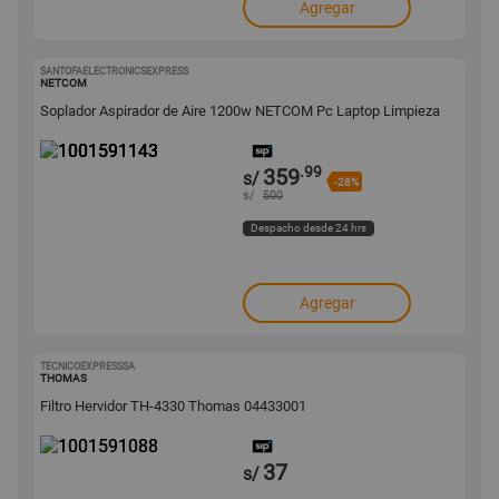
Agregar
SANTOFAELECTRONICSEXPRESS
1001591143
NETCOM
Soplador Aspirador de Aire 1200w NETCOM Pc Laptop Limpieza
.99
359
s/
-28%
s/
500
Despacho desde 24 hrs
Agregar
TECNICOEXPRESSSA
1001591088
THOMAS
Filtro Hervidor TH-4330 Thomas 04433001
37
s/