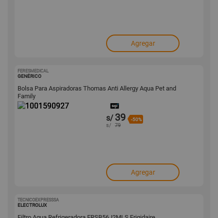
Agregar
FERESMEDICAL
1001590927
GENÉRICO
Bolsa Para Aspiradoras Thomas Anti Allergy Aqua Pet and
Family
39
s/
-50%
s/
79
Agregar
TECNICOEXPRESSSA
1001580881
ELECTROLUX
Filtro Agua Refrigeradora ERSB56J2MLS Frigidaire