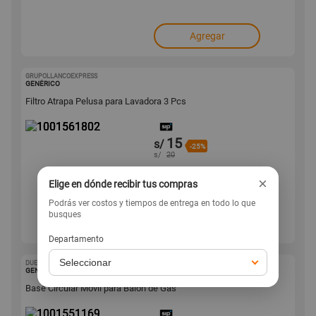
Agregar
GRUPOLLANCOEXPRESS
1001561802
GENÉRICO
Filtro Atrapa Pelusa para Lavadora 3 Pcs
15
s/
-25%
s/
20
×
Elige en dónde recibir tus compras
Podrás ver costos y tiempos de entrega en todo lo que
busques
Agregar
Departamento
DUETIMPORT
1001551169
GENÉRICO
Base Circular Móvil para Balón de Gas