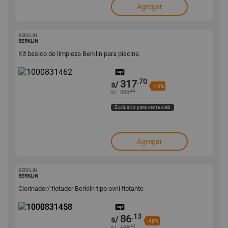
Agregar
BERKLIN
1000831462
BERKLIN
Kit basico de limpieza Berklin para piscina
.70
317
s/
-10%
.87
s/
356
Exclusivo para venta web
Agregar
BERKLIN
1000831458
BERKLIN
Clorinador/ flotador Berklin tipo ovni flotante
.13
86
s/
-18%
.47
s/
105