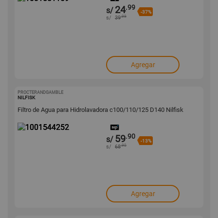
.99
24
s/
-37%
.99
s/
39
Agregar
PROCTERANDGAMBLE
1001544252
NILFISK
Filtro de Agua para Hidrolavadora c100/110/125 D140 Nilfisk
.90
59
s/
-13%
.90
s/
68
Agregar