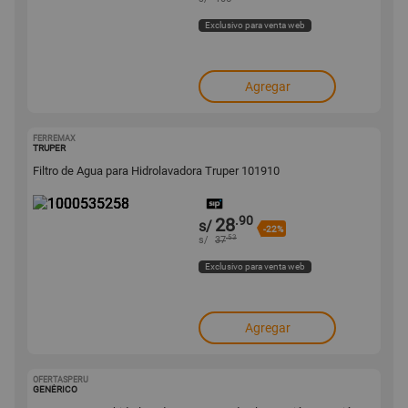
Exclusivo para venta web
Agregar
FERREMAX
1000535258
TRUPER
Filtro de Agua para Hidrolavadora Truper 101910
.90
28
s/
-22%
.53
s/
37
Exclusivo para venta web
Agregar
OFERTASPERU
1000393208
GENÉRICO