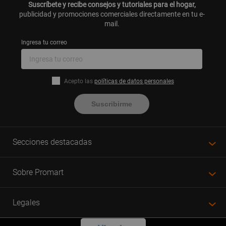
Suscríbete y recibe consejos y tutoriales para el hogar,
Licuadoras
publicidad y promociones comerciales directamente en tu e-
Microondas
mail.
Freidoras de aire
Combos electrodomésticos
Ingresa tu correo
Ollas arroceras
Hervidores eléctricos
Cafeteras
Sandwicheras
Acepto las
políticas de datos personales
Wafleras
Batidoras
Suscribirme
Hornos eléctricos
Parrillas eléctricas y grills
Cortadoras y rebanadoras de embutidos
Extractores de jugo
Exprimidores de naranja
Secciones destacadas
Tostadoras
Moledoras de carne
Molinillos de café
Sobre Promart
Procesador de alimentos
Máquinas de pop corn
Picador de alimentos
Legales
Sartenes eléctricos
Máquinas para hacer pan
Máquinas de donas