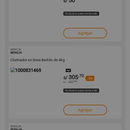
50
s/
Exclusivo para venta web
Agregar
BERKLIN
1000831469
BERKLIN
Clorinador en linea Berklin de 4kg
.70
305
s/
-9%
.38
s/
337
Exclusivo para venta web
Agregar
BERKLIN
1000831466
BERKLIN