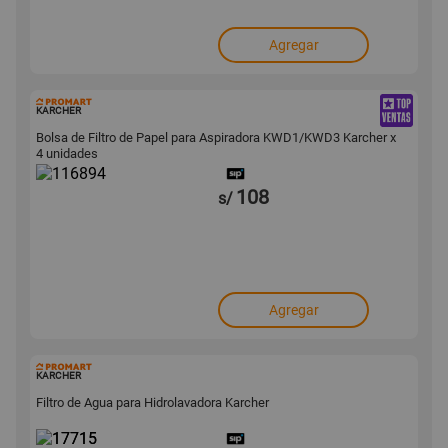
Agregar
116894
KARCHER
Bolsa de Filtro de Papel para Aspiradora KWD1/KWD3 Karcher x
4 unidades
108
s/
Agregar
17715
KARCHER
Filtro de Agua para Hidrolavadora Karcher