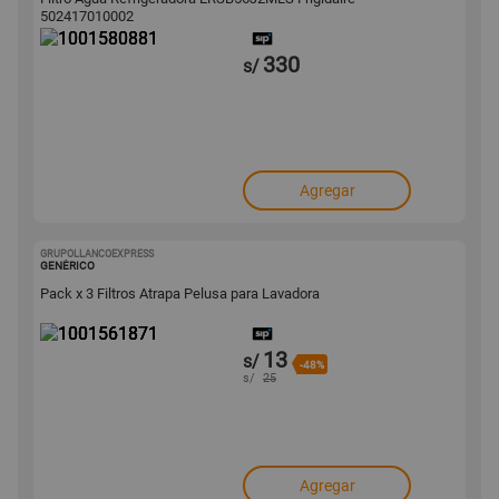
502417010002
330
s/
Agregar
GRUPOLLANCOEXPRESS
1001561871
GENÉRICO
Pack x 3 Filtros Atrapa Pelusa para Lavadora
13
s/
-48%
s/
25
Agregar