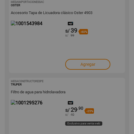
MEGAIMPORTACIONESSAC
1001543984
OSTER
Accesorio Tapa de Licuadora clásico Oster 4903
39
s/
-60%
s/
99
Agregar
MEGACONSTRUCTORESPE
1001295276
TRUPER
Filtro de agua para hidrolavadora
.90
29
s/
-25%
s/
40
Exclusivo para venta web