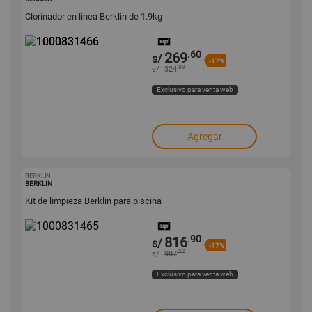
Clorinador en linea Berklin de 1.9kg
.60
269
s/
-17%
.88
s/
324
Exclusivo para venta web
Agregar
BERKLIN
1000831465
BERKLIN
Kit de limpieza Berklin para piscina
.90
816
s/
-17%
.37
s/
987
Exclusivo para venta web