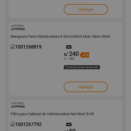
Agregar
JAPPRIME
1001268819
JAPPRIME
Manguera Para Hidrolavadora 8.5mmx50mt Mod. Idem-50mt
240
s/
-31%
s/
350
Exclusivo para venta web
Agregar
JAPPRIME
1001267792
JAPPRIME
Filtro para Cabezal de Hidrolavadora Net Mod: B-09