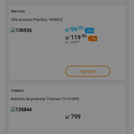
136926
PRACTIKA
Olla arrocera Practika 180MCS
.90
99
s/
-23%
.90
119
s/
-7%
.90
s/
129
Agregar
135844
THOMAS
Batidora de pedestal Thomas TH-910PN
799
s/