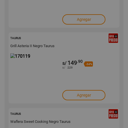
Agregar
170119
TAURUS
Grill Asteria II Negro Taurus
.90
149
s/
-34%
s/
229
Agregar
170105
TAURUS
Waflera Sweet Cooking Negro Taurus