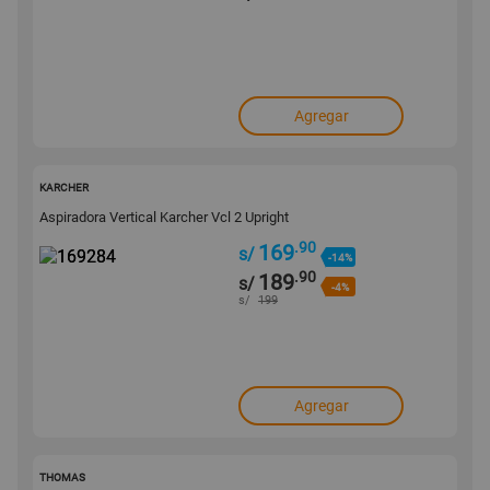
Agregar
169284
KARCHER
Aspiradora Vertical Karcher Vcl 2 Upright
.90
169
s/
-14%
.90
189
s/
-4%
s/
199
Agregar
148050
THOMAS