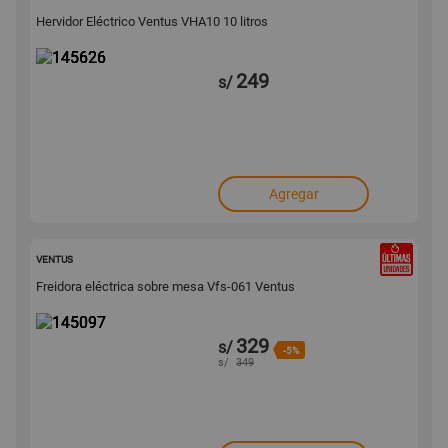
Hervidor Eléctrico Ventus VHA10 10 litros
249
s/
Agregar
145097
VENTUS
Freidora eléctrica sobre mesa Vfs-061 Ventus
329
s/
-5%
s/
349