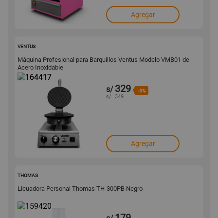
Agregar
164417
VENTUS
Máquina Profesional para Barquillos Ventus Modelo VMB01 de
Acero Inoxidable
329
s/
-5%
s/
349
Agregar
159420
THOMAS
Licuadora Personal Thomas TH-300PB Negro
179