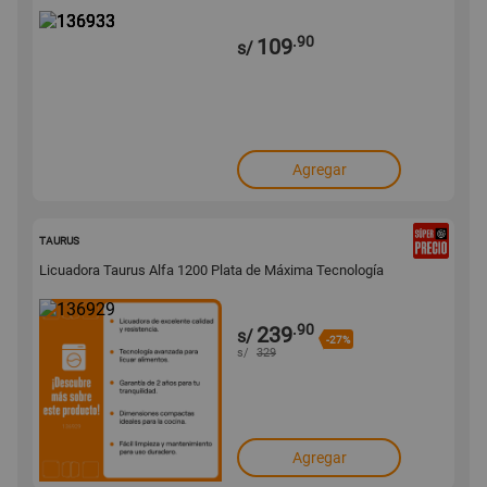
.90
109
s/
Agregar
136929
TAURUS
Licuadora Taurus Alfa 1200 Plata de Máxima Tecnología
.90
239
s/
-27%
s/
329
Agregar