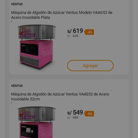
164433
VENTUS
Máquina de Algodón de Azúcar Ventus Modelo VAAG52 de
Acero Inoxidable Plata
619
s/
-4%
s/
649
Agregar
164432
VENTUS
Máquina de Algodón de Azúcar Ventus VAAE52 de Acero
Inoxidable 52cm
549
s/
-8%
s/
599