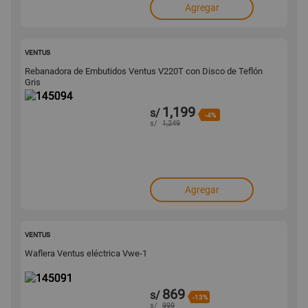
Agregar
145094
VENTUS
Rebanadora de Embutidos Ventus V220T con Disco de Teflón
Gris
1,199
s/
-4%
s/
1,249
Agregar
145091
VENTUS
Waflera Ventus eléctrica Vwe-1
869
s/
-13%
s/
999