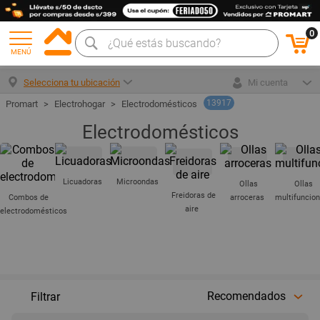
0
MENÚ
Selecciona tu ubicación
Mi cuenta
13917
Electrohogar
Electrodomésticos
Electrodomésticos
Licuadoras
Microondas
Ollas
Ollas
Freidoras de
Combos de
arroceras
multifuncion
aire
electrodomésticos
Recomendados
Filtrar