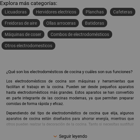
Explora más categorías:
Licuadoras
Hervidores electricos
Planchas
Cafeteras
Freidoras de aire
Ollas arroceras
Batidoras
Máquinas de coser
Combos de electrodomésticos
Otros electrodomesticos
¿Qué son los electrodomésticos de cocina y cuáles son sus funciones?
Los electrodomésticos de cocina son máquinas y herramientas que
facilitan el trabajo en la cocina. Pueden ser desde pequeños aparatos
hasta electrodomésticos más grandes. Estos aparatos se han convertido
en parte integrante de las cocinas modernas, ya que permiten preparar
comidas de forma rápida y eficaz.
Dependiendo del tipo de electrodoméstico de cocina que elija, algunos
aparatos de cocina están diseñados para ahorrar energía, mientras que
otros pueden realzar la decoración de la cocina. Tanto si necesitas sustituir
un electrodoméstico de cocina como si es la primera vez que compras uno,
es importante saber qué electrodomésticos de cocina se adaptan mejor a
Seguir leyendo