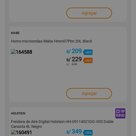
Agregar
164588
MABE
Horno microondas Mabe Hmm07Pbn 20L Black
209
s/
-40%
229
s/
-34%
s/
349
Agregar
160491
HOLSTEIN
Freidora de Aire Digital Holstein HH-09114021DG-V03 Doble
Canasta 8L Negro
349
s/
-55%