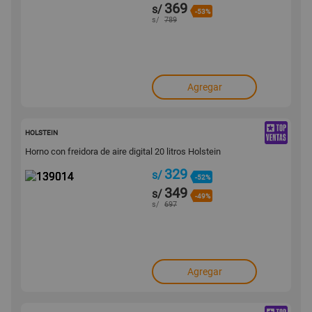
369
s/
-53%
s/
789
Agregar
139014
HOLSTEIN
Horno con freidora de aire digital 20 litros Holstein
329
s/
-52%
349
s/
-49%
s/
697
Agregar