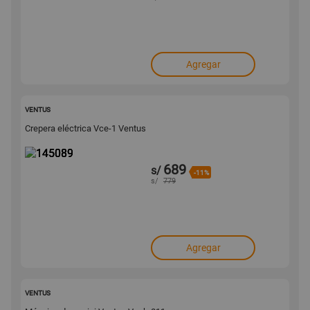
Agregar
145089
VENTUS
Crepera eléctrica Vce-1 Ventus
689
s/
-11%
s/
779
Agregar
145086
VENTUS