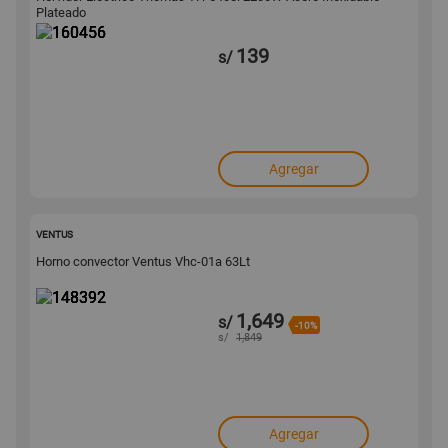
Plateado
139
s/
Agregar
148392
VENTUS
Horno convector Ventus Vhc-01a 63Lt
1,649
s/
-10%
s/
1,849
Agregar