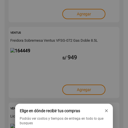
Agregar
164449
VENTUS
Freidora Sobremesa Ventus VFSG-072 Gas Doble 8.5L
949
s/
Agregar
164447
VENTUS
×
Elige en dónde recibir tus compras
Licuadora Ventus Industrial Encapsulada 2.5L
Podrás ver costos y tiempos de entrega en todo lo que
busques