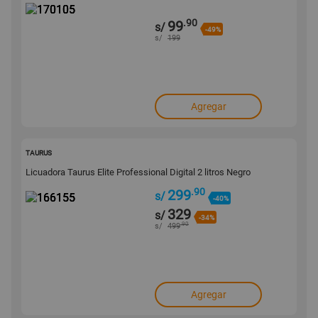
.90
99
s/
-49%
s/
199
Agregar
166155
TAURUS
Licuadora Taurus Elite Professional Digital 2 litros Negro
.90
299
s/
-40%
329
s/
-34%
.90
s/
499
Agregar