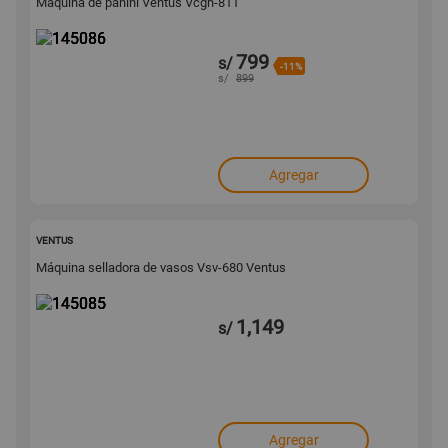
Máquina de panini Ventus Vcgh-811
799
s/
-11%
s/
899
Agregar
145085
VENTUS
Máquina selladora de vasos Vsv-680 Ventus
1,149
s/
Agregar