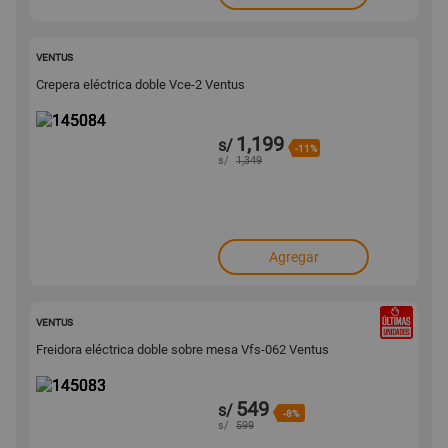
145084
VENTUS
Crepera eléctrica doble Vce-2 Ventus
1,199
s/
-11%
s/
1,349
Agregar
145083
VENTUS
Freidora eléctrica doble sobre mesa Vfs-062 Ventus
549
s/
-8%
s/
599