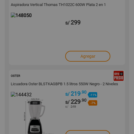
Aspiradora Vertical Thomas TH1022C 600W Plata 2 en 1
299
s/
Agregar
144432
OSTER
Licuadora Oster BLSTKAGBPB 1.5 litros 550W Negro - 2 Niveles
.90
219
s/
-11%
.90
229
s/
-7%
s/
249