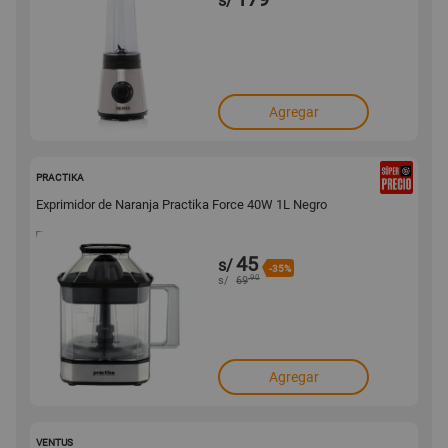
s/
Agregar
158572
PRACTIKA
Exprimidor de Naranja Practika Force 40W 1L Negro
45
s/
-35%
.90
s/
69
Agregar
145626
VENTUS