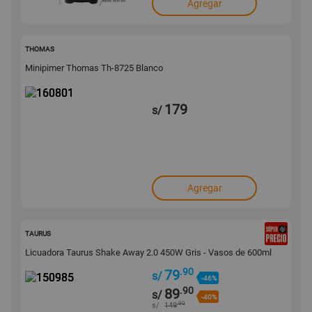
Agregar
160801
THOMAS
Minipimer Thomas Th-8725 Blanco
179
s/
Agregar
150985
TAURUS
Licuadora Taurus Shake Away 2.0 450W Gris - Vasos de 600ml
.90
79
s/
-46%
.90
89
s/
-40%
.90
s/
149