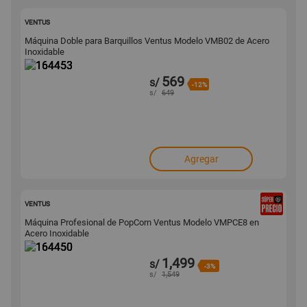
164453
VENTUS
Máquina Doble para Barquillos Ventus Modelo VMB02 de Acero
Inoxidable
569
s/
-12%
s/
649
Agregar
164450
VENTUS
Máquina Profesional de PopCorn Ventus Modelo VMPCE8 en
Acero Inoxidable
1,499
s/
-3%
s/
1,549