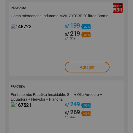
148722
INDURAMA
Horno microondas Indurama MWI-20TCRP 20 litros Croma
199
s/
-37%
219
s/
-31%
s/
319
Agregar
167521
PRACTIKA
Pentacombo Practika Inoxidable: Grill + Olla Arrocera +
Licuadora + Hervidor + Plancha
249
s/
-50%
269
s/
-46%
s/
499