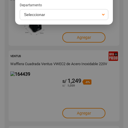
899
s/
Departamento
-8%
s/
979
Agregar
164439
VENTUS
Wafflera Cuadrada Ventus VWEC2 de Acero Inoxidable 220V
1,249
s/
-8%
s/
1,359
Agregar