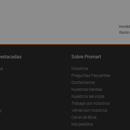
Vendid
Razón 
destacadas
Sobre Promart
sa
Nosotros
Preguntas frecuentes
Contáctanos
Nuestras tiendas
Nuestros servicios
Trabaja con nosotros
y
Vende con nosotros
Canal de ética
Mis pedidos