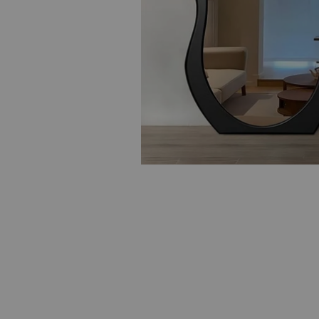
TUHOME
Espejo Rectangu
Trento 70x100c
Tuhome
320
s/
Exclusivo para ven
Ag