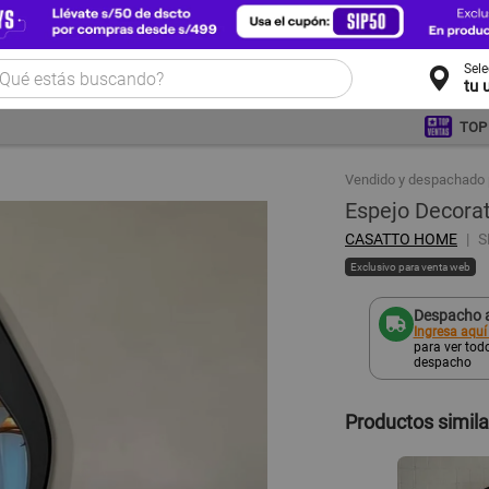
Sel
tu 
TOP
Vendido y despachado 
Espejo Decorat
CASATTO HOME
S
Exclusivo para venta web
Despacho a
Ingresa aquí
para ver todo
despacho
Productos simil