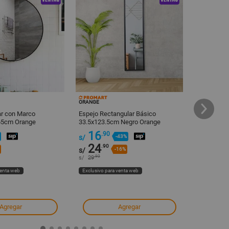
ORANGE
ORANGE
ar con Marco
Espejo Rectangular Básico
Espejo Rec
65cm Orange
33.5x123.5cm Negro Orange
72.8x172.
16
129
.90
s/
-43%
s/
24
139
.90
s/
-16%
s/
.90
s/
29
s/
149
venta web
Exclusivo para venta web
Exclusivo pa
Agregar
Agregar