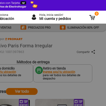
0
ecciona
Hola
, inicia sesión!
ubicación
Mi cuenta y pedidos
 VENTAS
PRECIAZOS PRO
ILUMINACIÓN 80% OFF
por
ivo Paris Forma Irregular
KU: 1001397863
Compartir
Métodos de entrega
 domicilio
Retiro en tienda
 tu ubicación
Ingresa aquí tu ubicación
s los detalles de
para ver todos los detalles de
despacho
ares
Ver todo