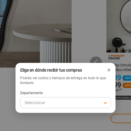
TUHOME
ORANGE
lar Decorativo
Espejo Rectangular Decorativo
Espejo Circul
×
m Melamina Negro
Melamina Escala 120x60cm
Metálico 65x
Elige en dónde recibir tus compras
Tuhome Marrón
89
Podrás ver costos y tiempos de entrega en todo lo que
s/
-46%
busques
340
99
s/
s/
-40%
.90
s/
166
Departamento
ta web
Exclusivo para venta web
Exclusivo para 
Seleccionar
regar
Agregar