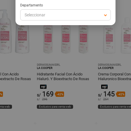
Departamento
Seleccionar
DERMOSUMAKEIRL
DERMOSUMAKEIRL
LA COOPER
LA COOPER
l Con Acido
Hidratante Facial Con Ácido
Crema Corporal Con
oextracto De Rosas
Hialuró. Y Bioextracto De Rosas
Hialuronico Bioextr
150Gr 3Und
150Ml 3Und
169
145
2%
s/
-42%
s/
-42%
s/
296
s/
254
enta web
Exclusivo para venta web
Exclusivo para venta we