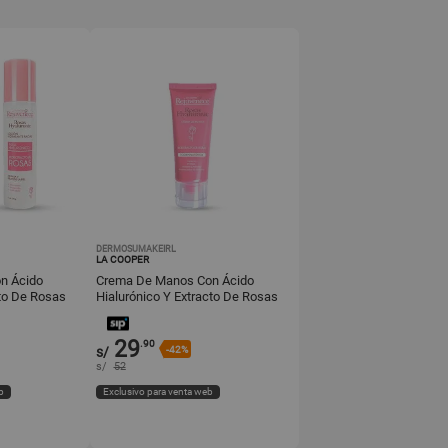
DERMOSUMAKEIRL
LA COOPER
on Ácido
Crema De Manos Con Ácido
cto De Rosas
Hialurónico Y Extracto De Rosas
60Gr
29
.90
s/
-42%
s/
52
b
Exclusivo para venta web