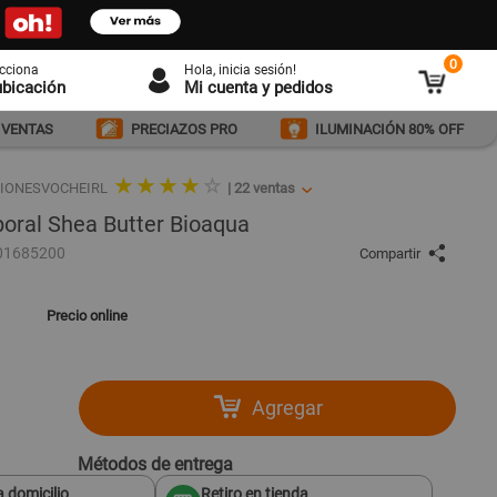
0
ecciona
Hola
, inicia sesión!
ubicación
Mi cuenta y pedidos
 VENTAS
PRECIAZOS PRO
ILUMINACIÓN 80% OFF
★ ★ ★ ★
☆
CIONESVOCHEIRL
|
22
ventas
poral Shea Butter Bioaqua
01685200
Compartir
Precio online
Agregar
Métodos de entrega
 domicilio
Retiro en tienda