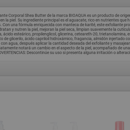
Corporal Shea Butter de la marca BIOAQUA es un producto de origen c
en la piel. Su ingrediente principal es el aguacate, rico en nutrientes que
as. Con una fórmula enriquecida con manteca de karité, este exfoliante pr
an y nutren la piel, mejoran la piel seca, limpian suavemente la cutícula 
a, ácido esteárico, propilenglicol, glicerina, ceteareth-20, trietanolamina, 
e glicerilo, ácido capriloil hidroxámico, fragancia, almidón injertado co
 agua, después aplicar la cantidad deseada del exfoliante y masajear du
tamente notará un cambio en el aspecto de la piel, acompañado de una s
TENCIAS: Descontinúe su uso si presenta alguna irritación o alteración