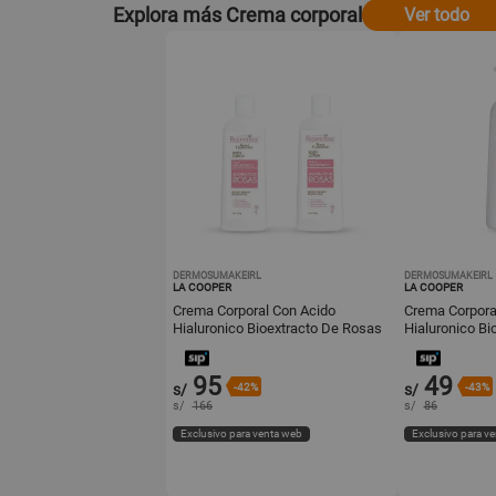
Explora más Crema corporal
Ver todo
DERMOSUMAKEIRL
DERMOSUMAKEIRL
LA COOPER
LA COOPER
Crema Corporal Con Acido
Crema Corpora
Hialuronico Bioextracto De Rosas
Hialuronico Bi
150Ml 2Und
450Ml
95
49
s/
-42%
s/
-43%
s/
166
s/
86
Exclusivo para venta web
Exclusivo para v