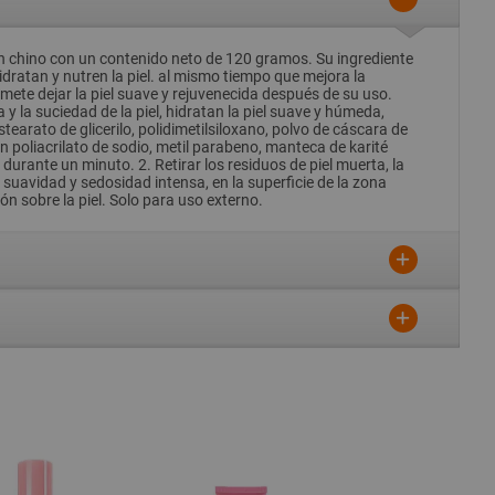
hino con un contenido neto de 120 gramos. Su ingrediente
 hidratan y nutren la piel. al mismo tiempo que mejora la
omete dejar la piel suave y rejuvenecida después de su uso.
y la suciedad de la piel, hidratan la piel suave y húmeda,
estearato de glicerilo, polidimetilsiloxano, polvo de cáscara de
n poliacrilato de sodio, metil parabeno, manteca de karité
rante un minuto. 2. Retirar los residuos de piel muerta, la
uavidad y sedosidad intensa, en la superficie de la zona
 sobre la piel. Solo para uso externo.