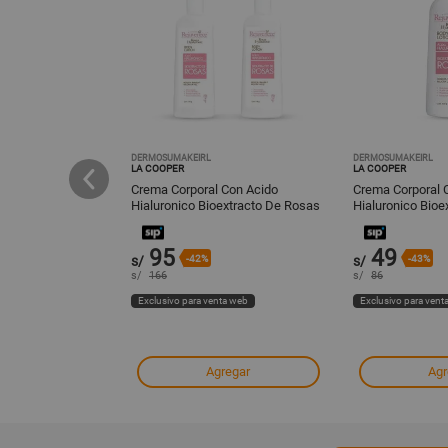
DERMOSUMAKEIRL
DERMOSUMAKEIRL
LA COOPER
LA COOPER
Hialuronica De
Crema Corporal Con Acido
Crema Corporal 
nd
Hialuronico Bioextracto De Rosas
Hialuronico Bioe
150Ml 2Und
450Ml
95
49
s/
-42%
s/
-43%
s/
166
s/
86
ta web
Exclusivo para venta web
Exclusivo para vent
regar
Agregar
Agr