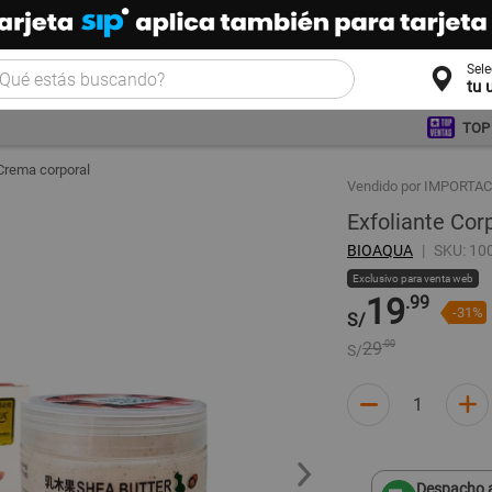
Sel
tu 
TOP
Crema corporal
Vendido por IMPORTA
Exfoliante Cor
BIOAQUA
SKU: 10
Exclusivo para venta web
19
.99
-31%
S/
29
.00
S/
Despacho a