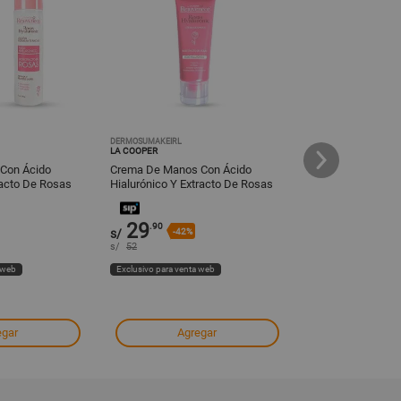
DERMOSUMAKEIRL
DERMOSUMAKEIRL
LA COOPER
LA COOPER
 Con Ácido
Crema De Manos Con Ácido
Hidratante Facial
racto De Rosas
Hialurónico Y Extracto De Rosas
Hialuró. Y Bioext
60Gr
150Gr
29
59
.90
s/
-42%
s/
-42%
s/
52
s/
103
 web
Exclusivo para venta web
Exclusivo para venta
egar
Agregar
Agre