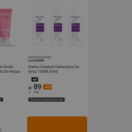
DERMOSUMAKEIRL
LA COOPER
n Ácido
Crema Corporal Hialuronica De
cto De Rosas
Arroz 150Ml 3Und
89
s/
-42%
s/
156
b
Exclusivo para venta web