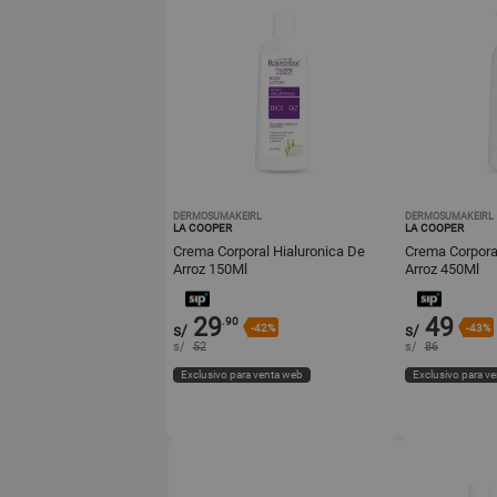
DERMOSUMAKEIRL
DERMOSUMAKEIRL
LA COOPER
LA COOPER
Crema Corporal Hialuronica De
Crema Corpora
Arroz 150Ml
Arroz 450Ml
29
49
.90
s/
-42%
s/
-43%
s/
52
s/
86
Exclusivo para venta web
Exclusivo para v