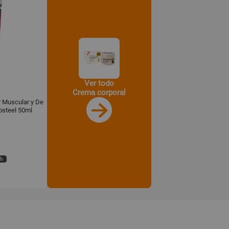
Ver todo
Crema corporal
 Muscular y De
osteel 50ml
eb