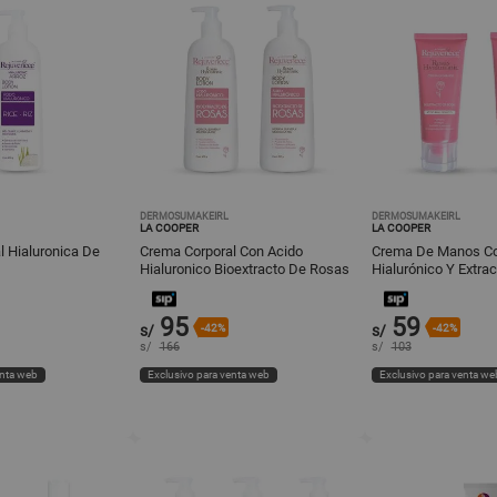
DERMOSUMAKEIRL
DERMOSUMAKEIRL
LA COOPER
LA COOPER
l Hialuronica De
Crema Corporal Con Acido
Crema De Manos Co
Hialuronico Bioextracto De Rosas
Hialurónico Y Extra
450Ml 2Und
60Gr 2Und
95
59
s/
-42%
s/
-42%
s/
166
s/
103
enta web
Exclusivo para venta web
Exclusivo para venta we