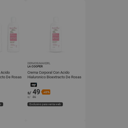
DERMOSUMAKEIRL
LA COOPER
 Acido
Crema Corporal Con Acido
acto De Rosas
Hialuronico Bioextracto De Rosas
150Ml
49
s/
-43%
s/
86
b
Exclusivo para venta web