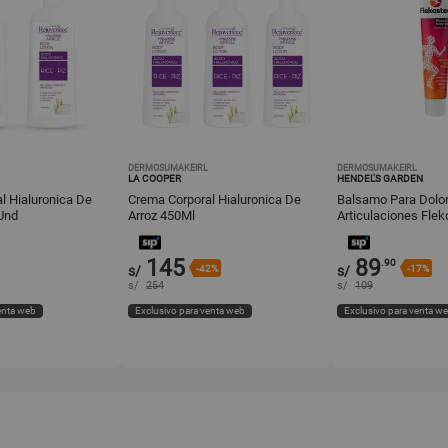
DERMOSUMAKEIRL
DERMOSUMAKEIRL
LA COOPER
HENDEL'S GARDEN
l Hialuronica De
Crema Corporal Hialuronica De
Balsamo Para Dolor
Und
Arroz 450Ml
Articulaciones Flek
145
89
.90
s/
-42%
s/
-17%
s/
254
s/
109
enta web
Exclusivo para venta web
Exclusivo para venta w