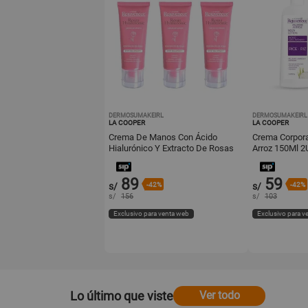
DERMOSUMAKEIRL
DERMOSUMAKEIRL
LA COOPER
LA COOPER
Crema De Manos Con Ácido
Crema Corpora
Hialurónico Y Extracto De Rosas
Arroz 150Ml 2
60Gr 3Und
89
59
s/
-42%
s/
-42%
s/
156
s/
103
Exclusivo para venta web
Exclusivo para v
Lo último que viste
Ver todo