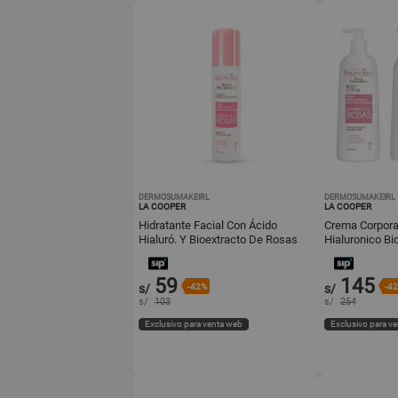
DERMOSUMAKEIRL
DERMOSUMAKEIRL
LA COOPER
LA COOPER
Hidratante Facial Con Ácido
Crema Corpora
Hialuró. Y Bioextracto De Rosas
Hialuronico Bi
150Gr
450Ml 3Und
59
145
s/
-42%
s/
-4
s/
103
s/
254
Exclusivo para venta web
Exclusivo para v