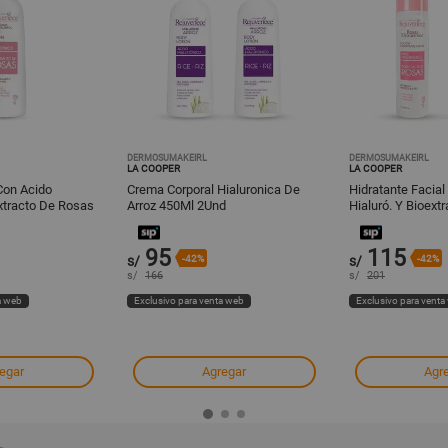
DERMOSUMAKEIRL
DERMOSUMAKEIRL
LA COOPER
LA COOPER
Con Acido
Crema Corporal Hialuronica De
Hidratante Facial
xtracto De Rosas
Arroz 450Ml 2Und
Hialuró. Y Bioext
150Gr 2Und
95
115
s/
-42%
s/
-42%
s/
166
s/
201
a web
Exclusivo para venta web
Exclusivo para venta
egar
Agregar
Agr