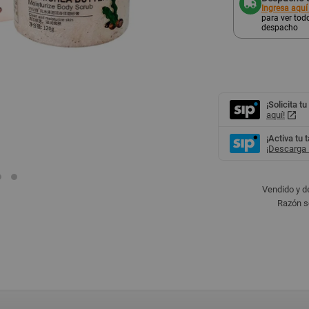
Ingresa aquí
para ver todo
despacho
¡Solicita tu
aquí!
¡Activa tu 
¡Descarga l
Vendido y d
Razón s