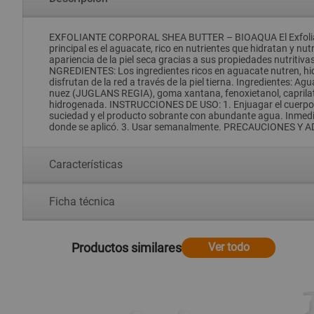
EXFOLIANTE CORPORAL SHEA BUTTER – BIOAQUA El Exfoliante 
principal es el aguacate, rico en nutrientes que hidratan y nutr
apariencia de la piel seca gracias a sus propiedades nutritiv
NGREDIENTES: Los ingredientes ricos en aguacate nutren, hidrat
disfrutan de la red a través de la piel tierna. Ingredientes: Agu
nuez (JUGLANS REGIA), goma xantana, fenoxietanol, caprilato d
hidrogenada. INSTRUCCIONES DE USO: 1. Enjuagar el cuerpo con
suciedad y el producto sobrante con abundante agua. Inmedia
donde se aplicó. 3. Usar semanalmente. PRECAUCIONES Y ADVER
Características
Ficha técnica
Productos similares
Ver todo