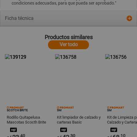
condiciones adecuadas, para que pueda ser aprobado."
Ficha técnica
Productos similares
Ver todo
SCOTCH BRITE
SM
SM
Rodillo Quitapelusa
Kit limpiador de calzado y
Kit de Limpieza p
Mascotas Scocth Brite
carteras Basic
Calzado y Carter
.40
.30
.10