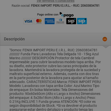
Ver términos y condiciones
Razón social:
FENIX IMPORT PERU E.I.R.L. - RUC: 20603834781
Descripción
"Somos: FENIX IMPORT PERU E.I.R.L. RUC: 20603834781
////////// Funda Para Lavadoras Tela Delgada 10 - 15kg Azul
Marino ////////// DESCRIPCIÓN Protector de tela Cambrel
impermeable: para cubrir lavadoras modelo tapa arriba. Por
su diseño, este protector cubre las caras principales de la
lavadora. Mantendrá la lavadora protegida de la suciedad y
maltrato superficial externo. Además, cuenta con dos tiras
en la parte posterior de la lavadora para ajustar al tamaño
adecuado. CARACTERÍSTICAS Marca: FENIX IMPORT PERU
Modelo: Lavadoras con tapa arriba Color: Azul Marino Tipo
de empaque: En bolsa Materiales: Tela Dimensiones del
producto: 90x60x60cm (Alto x Largo x Ancho) Dimensiones
del empaque: 4.5x28x18cm (Alto x Largo x Ancho) Peso:
0.21Kg INCLUYE 1 Funda gruesa ATENCIÓN: *El color es
según disponibilidad de Stock. *Si va devolver el producto
asegurarse estar dentro del plazo y producto tenga las