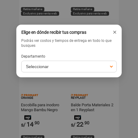
Retira mañana
Retira mañana
Exclusivo para venta web
Exclusivo para venta web
×
Elige en dónde recibir tus compras
Podrás ver costos y tiempos de entrega en todo lo que
busques
Departamento
ORANGE
REYPLAST
Escobilla para inodoro
Balde Porta Materiales 2
Mango Bambu Negro
en 1 Reyplast
.90
.90
14
22
s/
s/
Retira mañana
Retira mañana