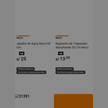
NECO
NECO
Jalador de Agua Neco 55
Repuesto de Trapeador
Cm
Absorbente 26 Cm Neco
.90
25
13
s/
s/
Retira mañana
Retira mañana
Exclusivo para venta web
Exclusivo para venta web