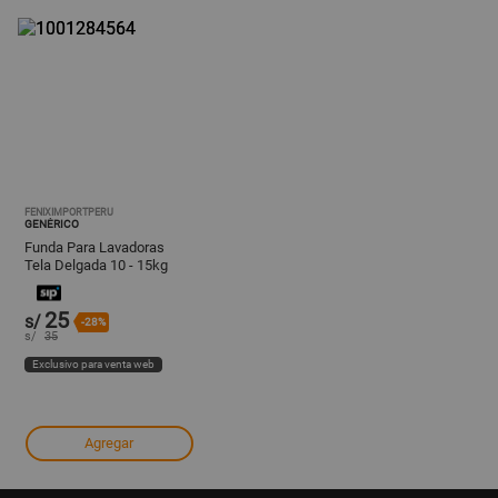
FENIXIMPORTPERU
GENÉRICO
Funda Para Lavadoras
Tela Delgada 10 - 15kg
Azul Marino
25
s/
-28%
s/
35
Exclusivo para venta web
Agregar