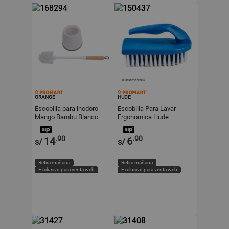
ORANGE
HUDE
Escobilla para inodoro
Escobilla Para Lavar
Mango Bambu Blanco
Ergonomica Hude
.90
.90
14
6
s/
s/
Retira mañana
Retira mañana
Exclusivo para venta web
Exclusivo para venta web