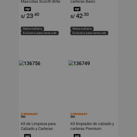
Mascotas Scocth Brite
carteras Basic
.40
.30
23
42
s/
s/
Retira mañana
Retira mañana
Exclusivo para venta web
Exclusivo para venta web
SM
SM
Kit de Limpieza para
Kit limpiador de calzado y
Calzado y Carteras
carteras Premium
Deluxe