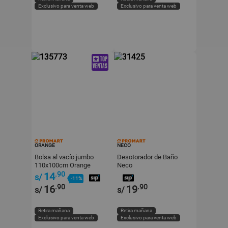
Exclusivo para venta web
Exclusivo para venta web
ORANGE
NECO
Bolsa al vacío jumbo
Desotorador de Baño
110x100cm Orange
Neco
.90
14
s/
-11%
.90
.90
16
19
s/
s/
Retira mañana
Retira mañana
Exclusivo para venta web
Exclusivo para venta web