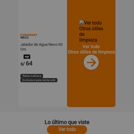
NECO
Jalador de Agua Neco 60
Ver todo
Cm
Otros útiles de limpieza
64
s/
Retira mañana
Exclusivo para venta web
Lo último que viste
Ver todo