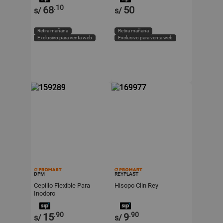
.10
68
50
s/
s/
Retira mañana
Retira mañana
Exclusivo para venta web
Exclusivo para venta web
DPM
REYPLAST
Cepillo Flexible Para
Hisopo Clin Rey
Inodoro
.90
.90
15
9
s/
s/