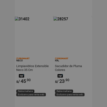
NECO
KRL
Limpiavidrios Extensible
Sacudidor de Pluma
Neco 35 Cm
Colores
.90
.90
45
23
s/
s/
Retira mañana
Retira mañana
Exclusivo para venta web
Exclusivo para venta web