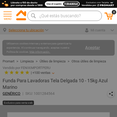
0
MENÚ
Selecciona tu ubicación
Mi cuenta
Utilizamos cookies internas y externas para garantizar tu
Aceptar
experiencia. Al continuar navegando, aceptas nuestra
Política de cookies.
Más información.
Limpieza
Útiles de limpieza
Otros útiles de limpieza
Vendido por FENIXIMPORTPERU
★ ★ ★ ★ ★
|
+100
ventas
Funda Para Lavadoras Tela Delgada 10 - 15kg Azul
Marino
GENÉRICO
SKU: 1001284564
Exclusivo para venta web