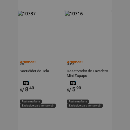
KRL
HUDE
Sacudidor de Tela
Desatorador de Lavadero
Mini Zopapo
.40
.90
8
5
s/
s/
Retira mañana
Retira mañana
Exclusivo para venta web
Exclusivo para venta web