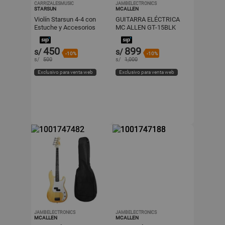
CARRIZALESMUSIC
JAMBELECTRONICS
STARSUN
MCALLEN
Violín Starsun 4-4 con
GUITARRA ELÉCTRICA
Estuche y Accesorios
MC ALLEN GT-15BLK
450
899
s/
s/
-10%
-10%
s/
500
s/
1,000
Exclusivo para venta web
Exclusivo para venta web
JAMBELECTRONICS
JAMBELECTRONICS
MCALLEN
MCALLEN