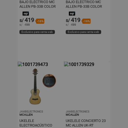
BAJO ELÉCTRICO MC
BAJO ELÉCTRICO MC
ALLEN PB-33B COLOR
ALLEN PB-33B COLOR
NATURAL
SUNBURST
419
419
s/
s/
-16%
-16%
s/
499
s/
499
Exclusivo para venta web
Exclusivo para venta web
JAMBELECTRONICS
JAMBELECTRONICS
MCALLEN
MCALLEN
UKELELE
UKELELE CONCIERTO 23
ELECTROACÚSTICO
MC ALLEN UK-RT