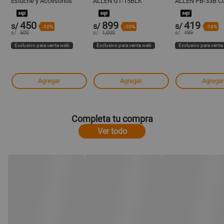
Estuche y Accesorios
ALLEN GT-15BLK
ALLEN PB-33B 
NATURAL
450
899
419
s/
s/
s/
-10%
-10%
-16%
s/
500
s/
1,000
s/
499
Exclusivo para venta web
Exclusivo para venta web
Exclusivo para vent
Agregar
Agregar
Agregar
Completa tu compra
Ver todo