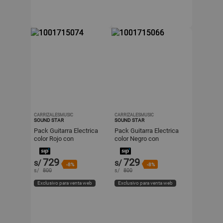
CARRIZALESMUSIC
CARRIZALESMUSIC
SOUND STAR
SOUND STAR
Pack Guitarra Electrica
Pack Guitarra Electrica
color Rojo con
color Negro con
Amplificador y
Amplificador y
accesorios
accesorios
729
729
s/
s/
-8%
-8%
s/
800
s/
800
Exclusivo para venta web
Exclusivo para venta web