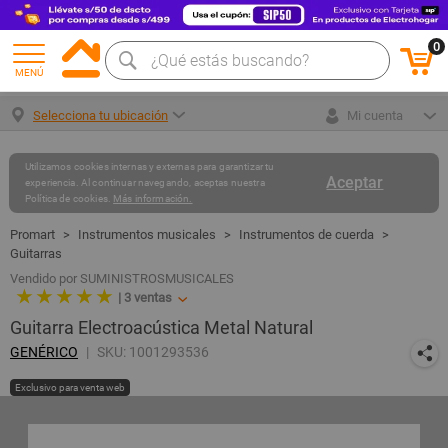
0
MENÚ
Selecciona tu ubicación
Mi cuenta
Utilizamos cookies internas y externas para garantizar tu
Aceptar
experiencia. Al continuar navegando, aceptas nuestra
Política de cookies.
Más información.
Instrumentos musicales
Instrumentos de cuerda
Guitarras
Vendido por SUMINISTROSMUSICALES
★ ★ ★ ★ ★
|
3
ventas
Guitarra Electroacústica Metal Natural
GENÉRICO
SKU: 1001293536
Exclusivo para venta web