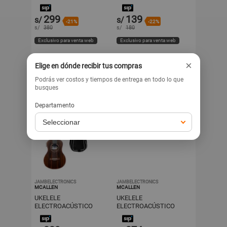
CONCIERTO 23 MC
ALLEN UK-NTR2Q
299
139
s/
s/
-21%
-22%
s/
380
s/
180
Exclusivo para venta web
Exclusivo para venta web
×
Elige en dónde recibir tus compras
Podrás ver costos y tiempos de entrega en todo lo que
busques
Departamento
JAMBELECTRONICS
JAMBELECTRONICS
MCALLEN
MCALLEN
UKELELE
UKELELE
ELECTROACÚSTICO
ELECTROACÚSTICO
TENOR 26MC ALLEN UK-
CONCIERTO 23 MC
BRW
ALLEN UK-B3LT