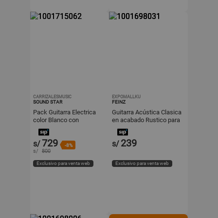
CARRIZALESMUSIC
EXPOMALLKU
SOUND STAR
FEINZ
Pack Guitarra Electrica
Guitarra Acústica Clasica
color Blanco con
en acabado Rustico para
Amplificador y accesorio
Aprender.
729
239
s/
s/
-8%
s/
800
Exclusivo para venta web
Exclusivo para venta web