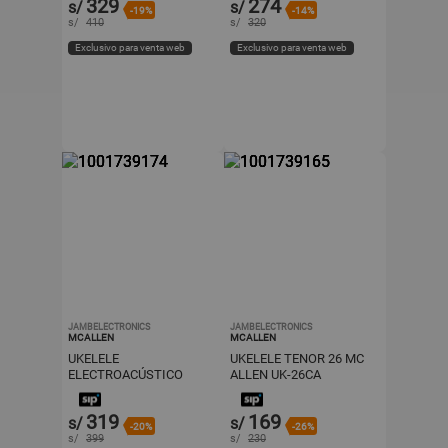
329
274
s/
s/
-19%
-14%
s/
410
s/
320
Exclusivo para venta web
Exclusivo para venta web
JAMBELECTRONICS
JAMBELECTRONICS
MCALLEN
MCALLEN
UKELELE
UKELELE TENOR 26 MC
ELECTROACÚSTICO
ALLEN UK-26CA
CONCIERTO 23 MC
ALLEN UK-NTR4Q
319
169
s/
s/
-20%
-26%
s/
399
s/
230