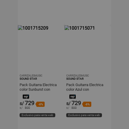
CARRIZALESMUSIC
CARRIZALESMUSIC
SOUND STAR
SOUND STAR
Pack Guitarra Electrica
Pack Guitarra Electrica
color Sunburst con
color Azul con
Amplificador y Funda y
Amplificador y
accesorios
accesorios
729
729
s/
s/
-8%
-8%
s/
800
s/
800
Exclusivo para venta web
Exclusivo para venta web