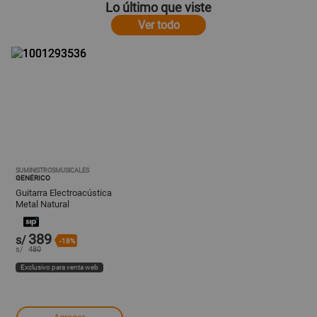
Lo último que viste
Ver todo
SUMINISTROSMUSICALES
GENÉRICO
Guitarra Electroacústica
Metal Natural
389
s/
-18%
s/
480
Exclusivo para venta web