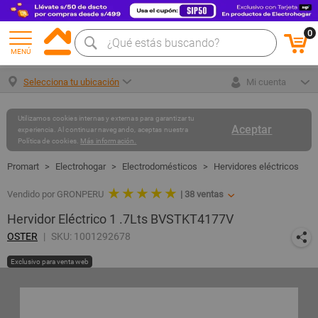
0
MENÚ
Selecciona tu ubicación
Mi cuenta
Utilizamos cookies internas y externas para garantizar tu
Aceptar
experiencia. Al continuar navegando, aceptas nuestra
Política de cookies.
Más información.
Electrohogar
Electrodomésticos
Hervidores eléctricos
★ ★ ★ ★ ★
Vendido por GRONPERU
|
38
ventas
Hervidor Eléctrico 1 .7Lts BVSTKT4177V
OSTER
SKU: 1001292678
Exclusivo para venta web