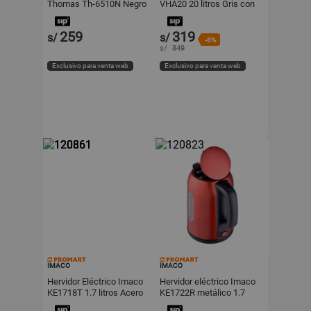
Thomas Th-6510N Negro
VHA20 20 litros Gris con
Doble Pared de Aislación
259
319
s/
s/
-8%
s/
349
Exclusivo para venta web
Exclusivo para venta web
IMACO
IMACO
Hervidor Eléctrico Imaco
Hervidor eléctrico Imaco
KE1718T 1.7 litros Acero
KE1722R metálico 1.7
Inoxidable
litros