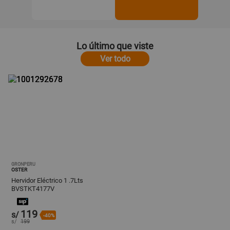
Lo último que viste
Ver todo
GRONPERU
OSTER
Hervidor Eléctrico 1 .7Lts
BVSTKT4177V
119
s/
-40%
s/
199