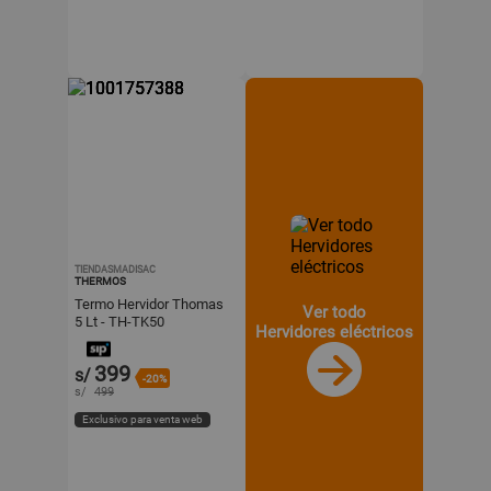
TIENDASMADISAC
THERMOS
Termo Hervidor Thomas
Ver todo
5 Lt - TH-TK50
Hervidores eléctricos
399
s/
-20%
s/
499
Exclusivo para venta web