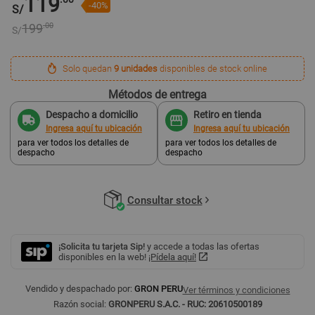
119
-40%
S/
199
.00
S/
Solo quedan
9 unidades
disponibles de stock online
Métodos de entrega
Despacho a domicilio
Retiro en tienda
Ingresa aquí tu ubicación
Ingresa aquí tu ubicación
para ver todos los detalles de
para ver todos los detalles de
despacho
despacho
Consultar stock
¡Solicita tu tarjeta Sip!
y accede a todas las ofertas
disponibles en la web!
¡Pídela aquí!
Vendido y despachado por:
GRON PERU
Ver términos y condiciones
Razón social:
GRONPERU S.A.C. - RUC: 20610500189