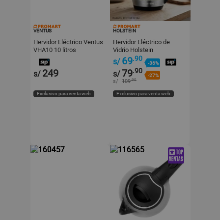
VENTUS
HOLSTEIN
Hervidor Eléctrico Ventus
Hervidor Eléctrico de
VHA10 10 litros
Vidrio Holstein
HH09101013B 1.8 litros
.90
69
s/
-36%
.90
249
79
s/
s/
-27%
.90
s/
109
Exclusivo para venta web
Exclusivo para venta web