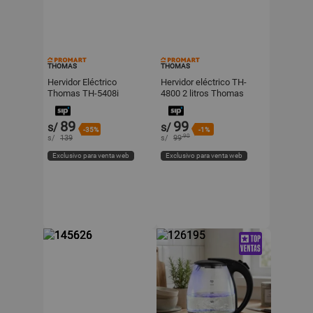
THOMAS
THOMAS
Hervidor Eléctrico
Hervidor eléctrico TH-
Thomas TH-5408i
4800 2 litros Thomas
2200W Acero Inoxidable
Plateado
89
99
s/
s/
-35%
-1%
.90
s/
139
s/
99
Exclusivo para venta web
Exclusivo para venta web