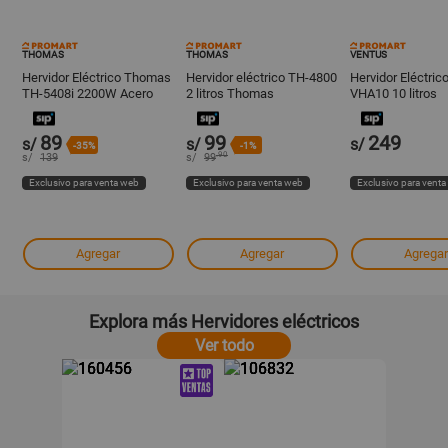
THOMAS
THOMAS
VENTUS
Hervidor Eléctrico Thomas
Hervidor eléctrico TH-4800
Hervidor Eléctric
TH-5408i 2200W Acero
2 litros Thomas
VHA10 10 litros
Inoxidable Plateado
89
99
249
s/
s/
s/
-35%
-1%
.90
s/
139
s/
99
Exclusivo para venta web
Exclusivo para venta web
Exclusivo para vent
Agregar
Agregar
Agregar
Explora más Hervidores eléctricos
Ver todo