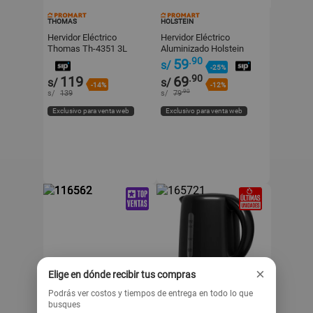
THOMAS
HOLSTEIN
Hervidor Eléctrico
Hervidor Eléctrico
Thomas Th-4351 3L
Aluminizado Holstein
2200W Blanco
HH090206 1.8 l Plata
.90
59
s/
-25%
1500W
.90
119
69
s/
s/
-14%
-12%
.90
s/
139
s/
79
Exclusivo para venta web
Exclusivo para venta web
×
Elige en dónde recibir tus compras
Podrás ver costos y tiempos de entrega en todo lo que
busques
HOLSTEIN
OSTER