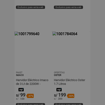
Exclusivo para venta web
Exclusivo para venta web
PAKET
OFERTITAS
IMACO
OSTER
Hervidor Eléctrico Imaco
Hervidor Eléctrico Oster
de 3 Lt de 2200W -
1.7 Litros
KE3000
BVSTKT8107GR-053
Iluminacion al Hervir
99
199
s/
s/
-37%
-50%
s/
159
s/
399
Exclusivo para venta web
Exclusivo para venta web