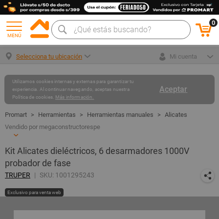
0
MENÚ
Selecciona tu ubicación
Mi cuenta
Utilizamos cookies internas y externas para garantizar tu
Aceptar
experiencia. Al continuar navegando, aceptas nuestra
Política de cookies.
Más información.
Herramientas
Herramientas manuales
Alicates
Vendido por megaconstructorespe
Kit Alicates dieléctricos, 6 desarmadores 1000V
probador de fase
TRUPER
SKU: 1001295243
Exclusivo para venta web