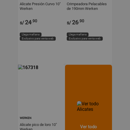
Alicate Presión Curvo 10"
Crimpeadora Pelacables
Werken
de 190mm Werken
.90
.90
24
26
s/
s/
Llega mañana
Llega mañana
Exclusivo para venta web
Exclusivo para venta web
WERKEN
Alicate pico de loro 10"
Ver todo
Werken