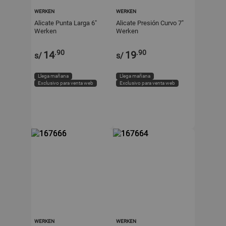
WERKEN
WERKEN
Alicate Punta Larga 6"
Alicate Presión Curvo 7"
Werken
Werken
.90
.90
14
19
s/
s/
Llega mañana
Llega mañana
Exclusivo para venta web
Exclusivo para venta web
WERKEN
WERKEN