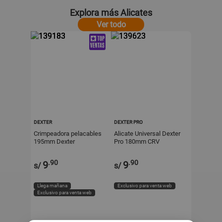
Explora más Alicates
Ver todo
DEXTER
DEXTER PRO
Crimpeadora pelacables
Alicate Universal Dexter
195mm Dexter
Pro 180mm CRV
Niquelado Negro
.90
.90
9
9
s/
s/
Llega mañana
Exclusivo para venta web
Exclusivo para venta web