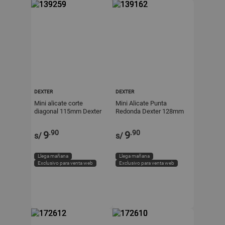
DEXTER
DEXTER
Mini alicate corte
Mini Alicate Punta
diagonal 115mm Dexter
Redonda Dexter 128mm
Acero/Plástico Pulido
.90
.90
9
9
s/
s/
Llega mañana
Llega mañana
Exclusivo para venta web
Exclusivo para venta web