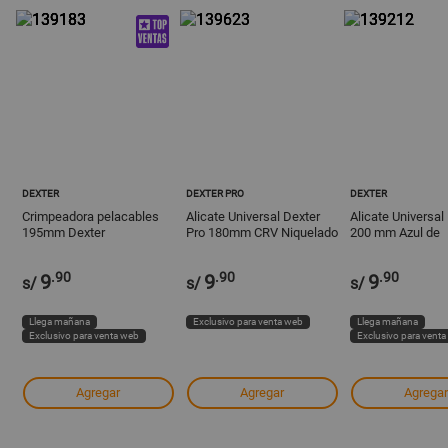
DEXTER
DEXTER PRO
DEXTER
Crimpeadora pelacables
Alicate Universal Dexter
Alicate Universal
195mm Dexter
Pro 180mm CRV Niquelado
200 mm Azul de
Negro
Acero/Plástico
.90
.90
.90
9
9
9
s/
s/
s/
Llega mañana
Exclusivo para venta web
Llega mañana
Exclusivo para venta web
Exclusivo para vent
Agregar
Agregar
Agregar