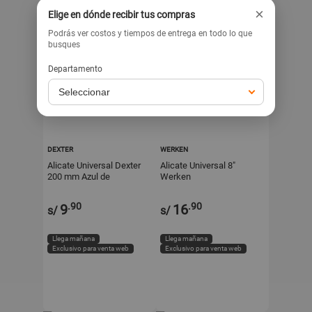
×
Elige en dónde recibir tus compras
Podrás ver costos y tiempos de entrega en todo lo que
busques
Departamento
DEXTER
WERKEN
Alicate Universal Dexter
Alicate Universal 8"
200 mm Azul de
Werken
Acero/Plástico
.90
.90
9
16
s/
s/
Llega mañana
Llega mañana
Exclusivo para venta web
Exclusivo para venta web