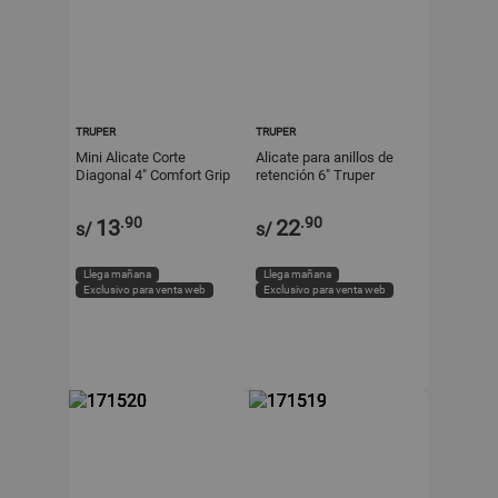
TRUPER
TRUPER
Mini Alicate Corte
Alicate para anillos de
Diagonal 4" Comfort Grip
retención 6" Truper
Truper
.90
.90
13
22
s/
s/
Llega mañana
Llega mañana
Exclusivo para venta web
Exclusivo para venta web