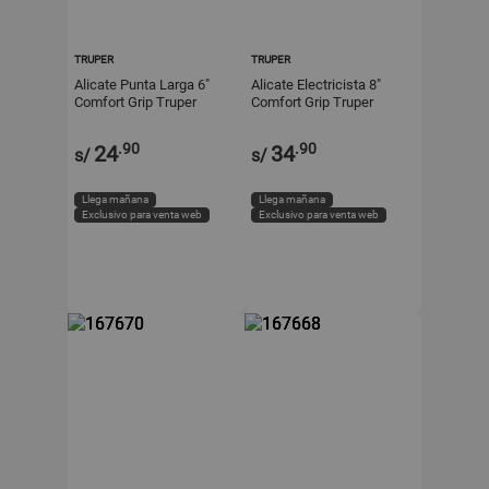
TRUPER
TRUPER
Alicate Punta Larga 6"
Alicate Electricista 8"
Comfort Grip Truper
Comfort Grip Truper
Expert
Expert
.90
.90
24
34
s/
s/
Llega mañana
Llega mañana
Exclusivo para venta web
Exclusivo para venta web