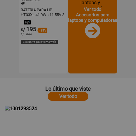
LIDERCASTILLO
HP
Ver todo
BATERIA PARA HP
Accesorios para
HT03XL 41.9Wh 11.55V 3
CELDAS
laptops y computadoras
195
s/
-15%
s/
230
Exclusivo para venta web
Lo último que viste
Ver todo