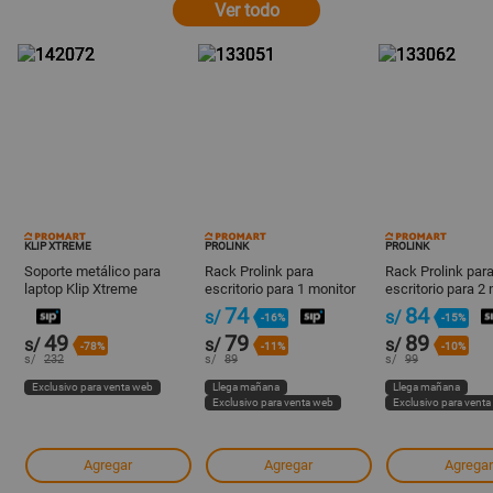
Ver todo
KLIP XTREME
PROLINK
PROLINK
Soporte metálico para
Rack Prolink para
Rack Prolink par
laptop Klip Xtreme
escritorio para 1 monitor
escritorio para 2
17-32"
17-32"
74
84
s/
s/
-16%
-15%
49
79
89
s/
s/
s/
-78%
-11%
-10%
s/
232
s/
89
s/
99
Exclusivo para venta web
Llega mañana
Llega mañana
Exclusivo para venta web
Exclusivo para vent
Agregar
Agregar
Agregar