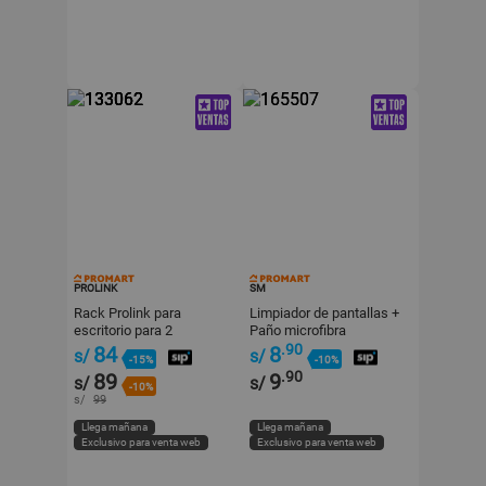
PROLINK
SM
Rack Prolink para
Limpiador de pantallas +
escritorio para 2
Paño microfibra
monitores 17-32"
.90
84
8
s/
s/
-15%
-10%
.90
89
9
s/
s/
-10%
s/
99
Llega mañana
Llega mañana
Exclusivo para venta web
Exclusivo para venta web