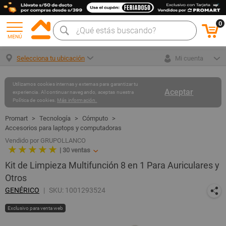
0
MENÚ
Selecciona tu ubicación
Mi cuenta
Utilizamos cookies internas y externas para garantizar tu
Aceptar
experiencia. Al continuar navegando, aceptas nuestra
Política de cookies.
Más información.
Tecnología
Cómputo
Accesorios para laptops y computadoras
Vendido por GRUPOLLANCO
★ ★ ★ ★ ★
|
30
ventas
Kit de Limpieza Multifunción 8 en 1 Para Auriculares y
Otros
GENÉRICO
SKU: 1001293524
Exclusivo para venta web