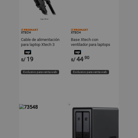
XTECH
XTECH
Cable de alimentación
Base Xtech con
para laptop Xtech 3
ventilador para laptops
ranuras
Xta-150
.90
19
44
s/
s/
Exclusivo para venta web
Exclusivo para venta web