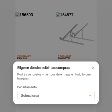
PROLINK
SOMOSTEL
Soporte para laptop
Soporte metálico para
×
Elige en dónde recibir tus compras
plegable LS-01A Prolink
laptops y tablets
Podrás ver costos y tiempos de entrega en todo lo que
busques
.90
29
29
s/
s/
Departamento
Llega mañana
Llega mañana
Exclusivo para venta web
Exclusivo para venta web