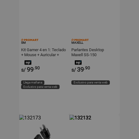
SM
MAXELL
Kit Gamer 4 en 1: Teclado
Parlantes Desktop
+ Mouse + Auricular +
Maxell SS-150
Mousepad
.90
.90
99
39
s/
s/
Llega mañana
Exclusivo para venta web
Exclusivo para venta web