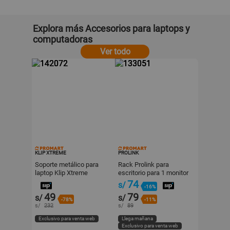
Explora más Accesorios para laptops y
computadoras
Ver todo
KLIP XTREME
PROLINK
Soporte metálico para
Rack Prolink para
laptop Klip Xtreme
escritorio para 1 monitor
17-32"
74
s/
-16%
49
79
s/
s/
-78%
-11%
s/
232
s/
89
Exclusivo para venta web
Llega mañana
Exclusivo para venta web