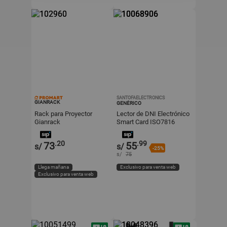
SANTOFAELECTRONICS
GIANRACK
GENÉRICO
Rack para Proyector
Lector de DNI Electrónico
Gianrack
Smart Card ISO7816
Negro
.20
.99
73
55
s/
s/
-25%
s/
75
Llega mañana
Exclusivo para venta web
Exclusivo para venta web