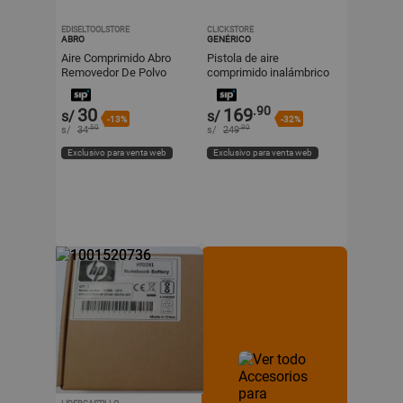
EDISELTOOLSTORE
CLICKSTORE
ABRO
GENÉRICO
Aire Comprimido Abro
Pistola de aire
Removedor De Polvo
comprimido inalámbrico
Duster 400ml Abro
para PC Laptop y demas
usos
.90
30
169
s/
s/
-13%
-32%
.50
.90
s/
34
s/
249
Exclusivo para venta web
Exclusivo para venta web