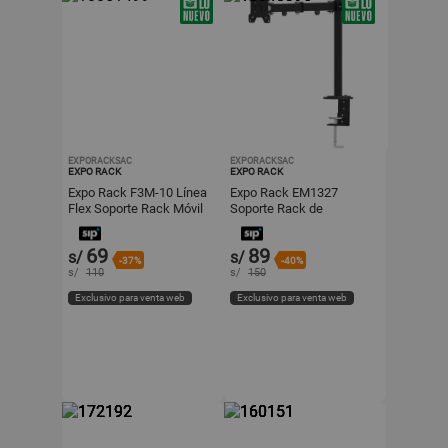
EXPORACKSAC
EXPORACKSAC
EXPO RACK
EXPO RACK
Expo Rack F3M-10 Línea
Expo Rack EM1327
Flex Soporte Rack Móvil
Soporte Rack de
3 Giros para Tv, Monitor
Escritorio para Monitor
Led/Smart 10 a 27
Móvil Plegable de 3 Giros
69
89
s/
s/
pulgadas
13 a 27 pulgadas
-37%
-40%
s/
110
s/
150
Exclusivo para venta web
Exclusivo para venta web