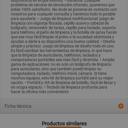
dispositivos en el que vivimos. • Garantía: cualquier
problema de servicio de devolución ofrecido, queremos que
estés 100% satisfecho. No dude en ponerse en contacto con
nosotros para cualquier consulta y haremos todo lo posible
para ayudarle. • Juego de limpieza multifuncional: juego de
limpieza con esponja flocada, cepillo suave y cabezal de
bolígrafo, removedor de teclas, cepillo para teclado, soporte
para teléfono, el paño de limpieza y la botella de spray hacen
que sea muy fácil limpiar el polvo o la suciedad obstinada y
ayudan a darle a su dispositivo una buena calidad. • Diseño
simple y práctico: Juego de limpieza de diseño todo en uno.
Es fácil cambiar las herramientas de limpieza, lo que hace
que la limpieza de auriculares, teléfonos, teclados y
computadoras portátiles sea más fácil y divertida. • Amplia
gama de aplicaciones: no es solo un bolígrafo de limpieza
para auriculares, sino que también puede limpiar su
computadora, teclado, teléfono móvil, cámara. Si tiene
muchos equipos, este kit de limpieza portátil será su mejor
opción. • Portátil y: Kit de limpieza de bolsillo, fácil de llevar y
no ocupa espacio. • Teclado de limpieza profunda para
hacer la oficina más conveniente
Ficha técnica
Productos similares