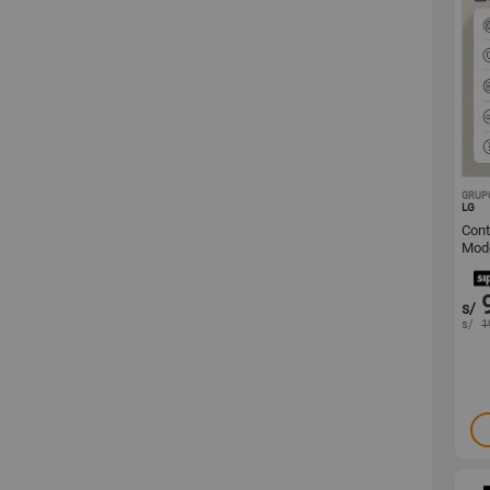
GRUP
LG
Cont
s/
s/
1