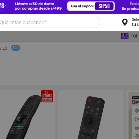
Sel
tu 
TOP
122
V LG