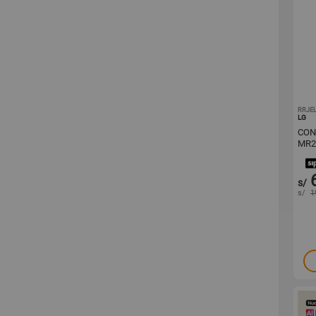
RRJE
LG
CON
MR2
s/
s/
1