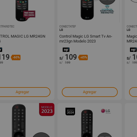
RTFARIDTEC
1001754612
CONECTATEF
1001730691
CONECT
LG
LG
TROL MAGIC LG MR24GN
Control Magic LG Smart Tv An-
Magic
4
mr23gn Modelo 2023
MR24
119
109
1
-60%
s/
-45%
s/
99
s/
199
s/
19
Agregar
Agregar