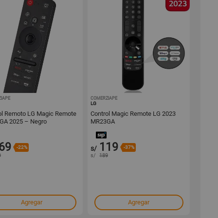
IAPE
1001613329
COMERZIAPE
1001613327
LG
ol Remoto LG Magic Remote
Control Magic Remote LG 2023
GA 2025 – Negro
MR23GA
69
119
-22%
s/
-37%
9
s/
189
Agregar
Agregar