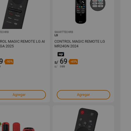
TECHRB
1001726484
SMARTTECHRB
1001726460
LG
ROL MAGIC REMOTE LG AI
CONTROL MAGIC REMOTE LG
GA 2025
MR24GN 2024
9
69
-50%
s/
-65%
9
s/
199
Agregar
Agregar