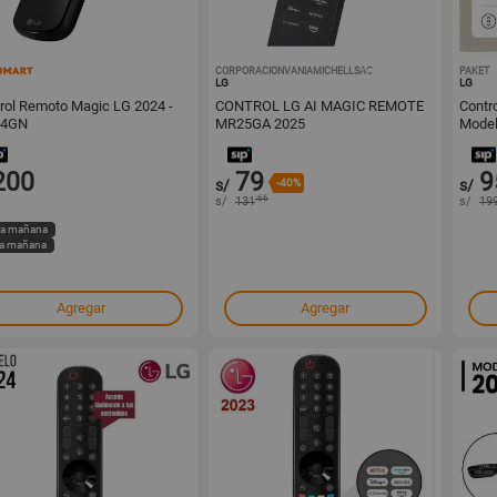
164776
CORPORACIONVANIAMICHELLSAC
1001799420
PAKET
LG
LG
rol Remoto Magic LG 2024 -
CONTROL LG AI MAGIC REMOTE
Contr
4GN
MR25GA 2025
Model
200
79
9
s/
-40%
s/
.66
s/
131
s/
19
ira mañana
ga mañana
Agregar
Agregar