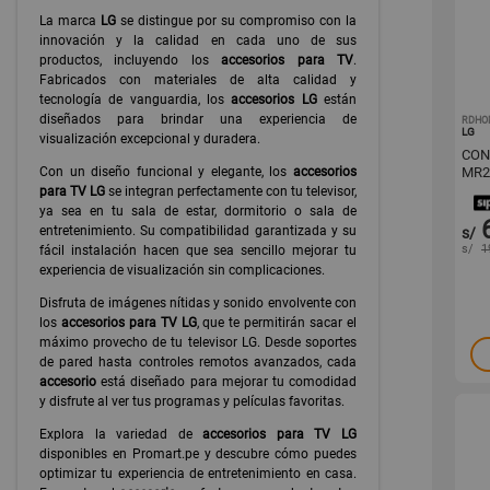
La marca
LG
se distingue por su compromiso con la
innovación y la calidad en cada uno de sus
productos, incluyendo los
accesorios para TV
.
Fabricados con materiales de alta calidad y
tecnología de vanguardia, los
accesorios LG
están
diseñados para brindar una experiencia de
RDHO
LG
visualización excepcional y duradera.
CON
Con un diseño funcional y elegante, los
accesorios
MR2
para TV LG
se integran perfectamente con tu televisor,
ya sea en tu sala de estar, dormitorio o sala de
entretenimiento. Su compatibilidad garantizada y su
s/
s/
1
fácil instalación hacen que sea sencillo mejorar tu
experiencia de visualización sin complicaciones.
Disfruta de imágenes nítidas y sonido envolvente con
los
accesorios para TV LG
, que te permitirán sacar el
máximo provecho de tu televisor LG. Desde soportes
de pared hasta controles remotos avanzados, cada
accesorio
está diseñado para mejorar tu comodidad
y disfrute al ver tus programas y películas favoritas.
Explora la variedad de
accesorios para TV LG
disponibles en Promart.pe y descubre cómo puedes
optimizar tu experiencia de entretenimiento en casa.