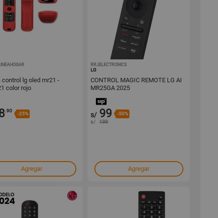
INEAHOGAR
1001681234
RRJELECTRONICS
1001673239
LG
control lg oled mr21 -
CONTROL MAGIC REMOTE LG AI
1 color rojo
MR25GA 2025
8
99
.90
-25%
s/
-50%
s/
199
Agregar
Agregar