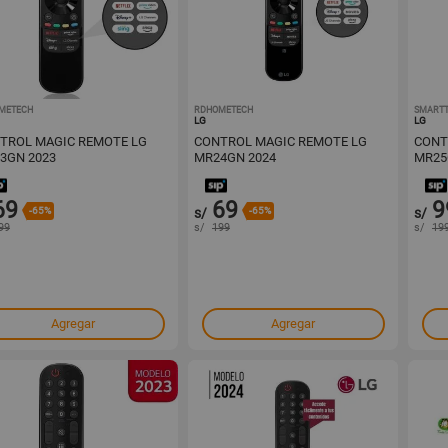
METECH
1001727297
RDHOMETECH
1001727222
SMART
LG
LG
TROL MAGIC REMOTE LG
CONTROL MAGIC REMOTE LG
CONT
3GN 2023
MR24GN 2024
MR25
69
69
9
-65%
s/
-65%
s/
99
s/
199
s/
19
Agregar
Agregar