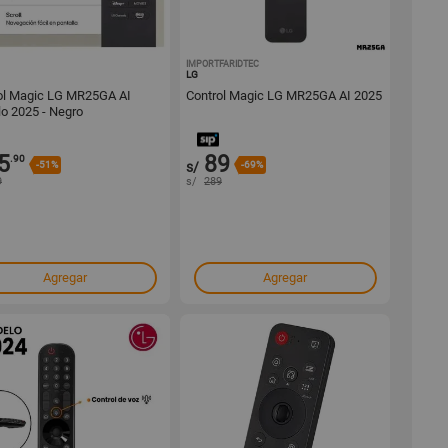
1001794279
IMPORTFARIDTEC
1001756313
LG
ol Magic LG MR25GA AI
Control Magic LG MR25GA AI 2025
o 2025 - Negro
5
89
.90
-51%
s/
-69%
9
s/
289
Agregar
Agregar