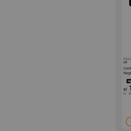
FULL
LG
Cont
Neg
s/
s/
2