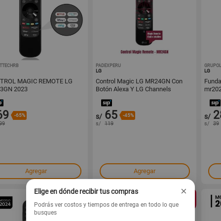
TTECHRB
1001726436
PADEXPERU
1001717635
GRUPOL
LG
LG
TROL MAGIC REMOTE LG
Control Magic LG MR24GN Con
Funda 
3GN 2023
Botón Alexa Y LG Channels
mr202
Modelo 2024
69
65
2
-65%
s/
-45%
s/
99
s/
119
s/
39
Agregar
Agregar
×
Elige en dónde recibir tus compras
Podrás ver costos y tiempos de entrega en todo lo que
busques