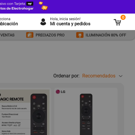
0
ecciona
Hola
, inicia sesión!
ubicación
Mi cuenta y pedidos
 VENTAS
PRECIAZOS PRO
ILUMINACIÓN 80% OFF
Ordenar por:
Recomendados