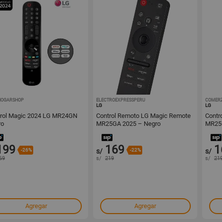
HOGARSHOP
1001613526
ELECTROEXPRESSPERU
1001613342
COMERZ
LG
LG
rol Magic 2024 LG MR24GN
Control Remoto LG Magic Remote
Contr
ro
MR25GA 2025 – Negro
MR25
199
169
1
-26%
s/
-22%
s/
69
s/
219
s/
21
Agregar
Agregar