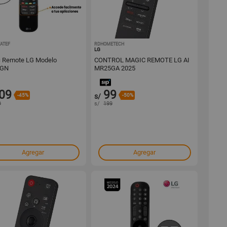
ATEF
1001730634
RDHOMETECH
1001727712
LG
 Remote LG Modelo
CONTROL MAGIC REMOTE LG AI
GN
MR25GA 2025
09
99
-45%
s/
-50%
9
s/
199
Agregar
Agregar