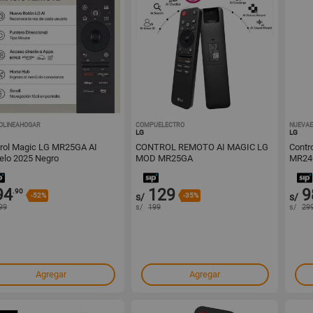
OLINEAHOGAR
1001658343
COMPUELECTRO
1001646951
NUEVAE
LG
LG
rol Magic LG MR25GA AI
CONTROL REMOTO AI MAGIC LG
Contr
Modelo 2025 Negro
MOD MR25GA
MR24
94
129
9
.90
-52%
s/
-35%
s/
99
s/
199
s/
29
Agregar
Agregar