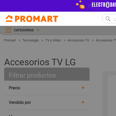
CATEGORÍAS
Tecnología
TV y Video
Accesorios TV
Accesorios T
Accesorios TV LG
Filtrar productos
Precio
Vendido por