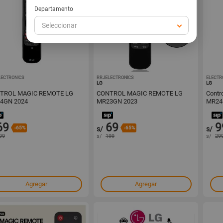
Departamento
Seleccionar
LECTRONICS
1001673232
RRJELECTRONICS
1001673187
ELECTR
LG
LG
TROL MAGIC REMOTE LG
CONTROL MAGIC REMOTE LG
Contr
4GN 2024
MR23GN 2023
MR24
69
69
9
-65%
s/
-65%
s/
99
s/
199
s/
29
Agregar
Agregar