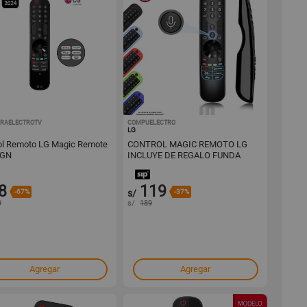
RAELECTROTV
1001642568
COMPUELECTRO
1001620980
LG
ol Remoto LG Magic Remote
CONTROL MAGIC REMOTO LG
GN
INCLUYE DE REGALO FUNDA
PROTECTORA MOD MR24GN
8
119
-67%
s/
-37%
9
s/
189
Agregar
Agregar