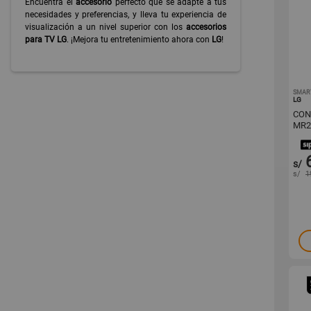
Encuentra el
accesorio
perfecto que se adapte a tus
necesidades y preferencias, y lleva tu experiencia de
visualización a un nivel superior con los
accesorios
para TV LG
. ¡Mejora tu entretenimiento ahora con
LG
!
SMAR
LG
CON
MR2
s/
s/
1