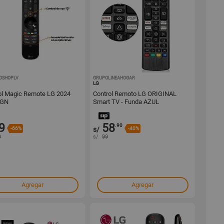
OSHOPLV
1001670999
GRUPOLINEAHOGAR
1001658508
LG
ol Magic Remote LG 2024
Control Remoto LG ORIGINAL
GN
Smart TV - Funda AZUL
9
58
.90
-66%
s/
-40%
9
s/
99
Agregar
Agregar