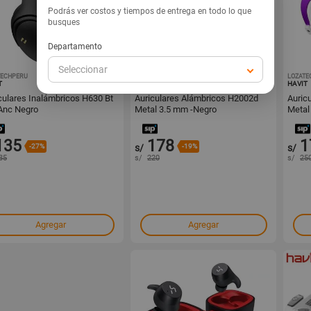
Podrás ver costos y tiempos de entrega en todo lo que
busques
Departamento
Seleccionar
TECHPERU
1001409260
LOZATECHPERU
1001409244
LOZATE
T
HAVIT
HAVIT
culares Inalámbricos H630 Bt
Auriculares Alámbricos H2002d
Auric
Anc Negro
Metal 3.5 mm -Negro
Metal
135
178
1
-27%
s/
-19%
s/
85
s/
220
s/
25
Agregar
Agregar