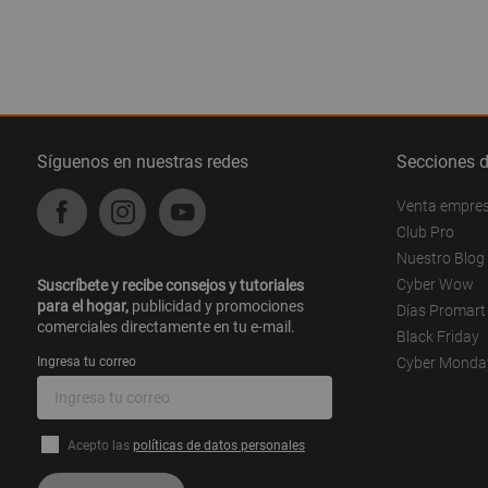
Síguenos en nuestras redes
Secciones 
Venta empre
Club Pro
Nuestro Blog
Cyber Wow
Suscríbete y recibe consejos y tutoriales
para el hogar,
publicidad y promociones
Días Promart
comerciales directamente en tu e-mail.
Black Friday
Ingresa tu correo
Cyber Monda
Acepto las
políticas de datos personales