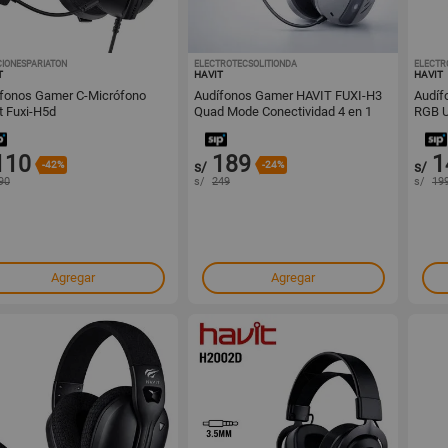
IONESPARIATON
1001741696
ELECTROTECSOLITIONDA
1001649437
ELECTR
T
HAVIT
HAVIT
fonos Gamer C-Micrófono
Audífonos Gamer HAVIT FUXI-H3
Audíf
t Fuxi-H5d
Quad Mode Conectividad 4 en 1
RGB U
Baja Latencia y Máximo Confort
Estil
110
189
1
-42%
s/
-24%
s/
90
s/
249
s/
19
Agregar
Agregar