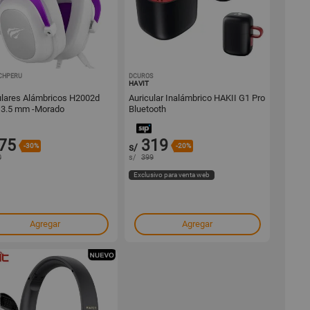
CHPERU
1001409237
DCUROS
1001294322
HAVIT
ulares Alámbricos H2002d
Auricular Inalámbrico HAKII G1 Pro
 3.5 mm -Morado
Bluetooth
75
319
-30%
s/
-20%
0
s/
399
Exclusivo para venta web
Agregar
Agregar