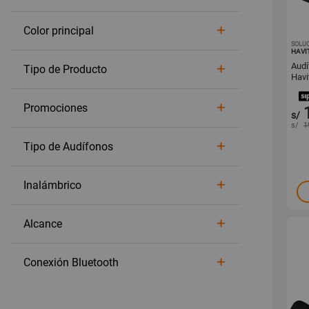
Color principal
SOLUC
HAVI
Audí
Tipo de Producto
Havi
Promociones
s/
s/
1
Tipo de Audífonos
Inalámbrico
Alcance
Conexión Bluetooth