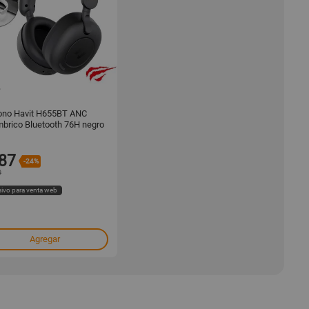
1000844995
Havit H655BT ANC
mbrico Bluetooth 76H negro
87
-24%
9
sivo para venta web
Agregar