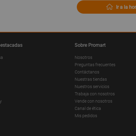
Ir a la h
destacadas
Sobre Promart
sa
Nosotros
Preguntas frecuentes
Contáctanos
Nuestras tiendas
Nuestros servicios
Trabaja con nosotros
y
Vende con nosotros
Canal de ética
Mis pedidos