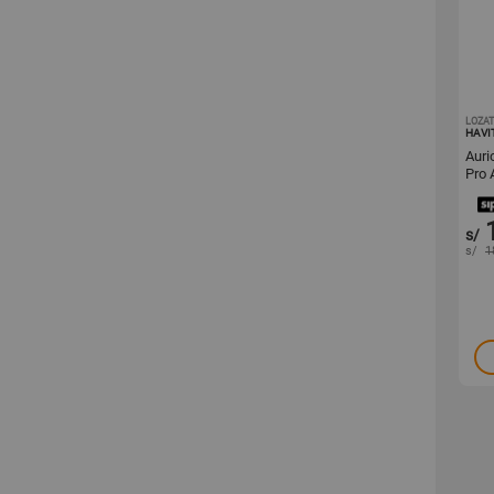
LOZA
HAVI
Auri
Pro 
s/
s/
1