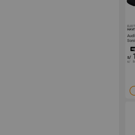
ELECT
HAVI
Aud
Soni
Des
s/
s/
1