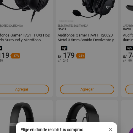
ROTECSOLITIONDA
1001649195
ELECTROTECSOLITIONDA
1001649173
JATARIY
T
HAVIT
HAVIT
ífonos Gamer HAVIT FUXI H5D
Audífonos Gamer HAVIT H2002D
Audíf
do Surround y Micrófono
Metal 3.5mm Sonido Envolvente y
Ilumi
montable
Estructura Profesional
119
179
7
-37%
s/
-28%
s/
89
s/
249
s/
99
Agregar
Agregar
×
Elige en dónde recibir tus compras