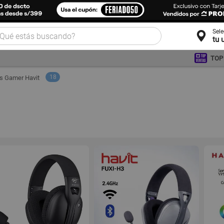
Sel
tu 
TOP
18
s Gamer Havit