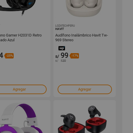
1001482936
LOZATECHPERU
1001409262
HAVIT
ono Gamer H2031D Retro
Audífono Inalámbrico Havit Tw-
nado Azul
969 Stereo
4
99
-25%
s/
-17%
s/
120
Agregar
Agregar