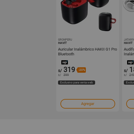
GRONPERU
1001294290
JATARIY
HAVIT
HAVIT
Auricular Inalámbrico HAKII G1 Pro
Audífono 
Bluetooth
Inalá
319
1
s/
-20%
s/
s/
399
s/
24
Exclusivo para venta web
Exclu
Agregar