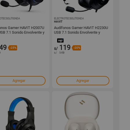
OTECSOLITIONDA
1001649278
ELECTROTECSOLITIONDA
1001649270
HAVIT
onos Gamer HAVIT H2007U
Audífonos Gamer HAVIT H2230U
SB 7.1 Sonido Envolvente y
USB 7.1 Sonido Envolvente y
o RGB
Máximo Confort
49
119
-25%
s/
-20%
9
s/
149
Agregar
Agregar