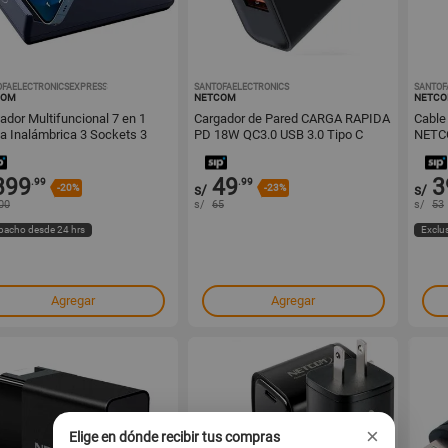
OFAELECTRONICSEXPRESS
1001549201
SANTOFAELECTRONICS
1001495866
SANTOF
COM
NETCOM
NETC
ador Multifuncional 7 en 1
Cargador de Pared CARGA RAPIDA
Cable
a Inalámbrica 3 Sockets 3
PD 18W QC3.0 USB 3.0 Tipo C
NETC
 C
NETCOM
399
49
3
.99
.99
-20%
s/
-23%
s/
00
s/
65
s/
53
pacho desde 24 hrs
Exclu
Agregar
Agregar
×
Elige en dónde recibir tus compras