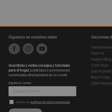
Síguenos en nuestras redes
Secciones 
Venta empre
Club Pro
Nuestro Blog
Cyber Wow
Suscríbete y recibe consejos y tutoriales
para el hogar,
publicidad y promociones
Días Promart
comerciales directamente en tu e-mail.
Black Friday
Ingresa tu correo
Cyber Monda
Acepto las
políticas de datos personales