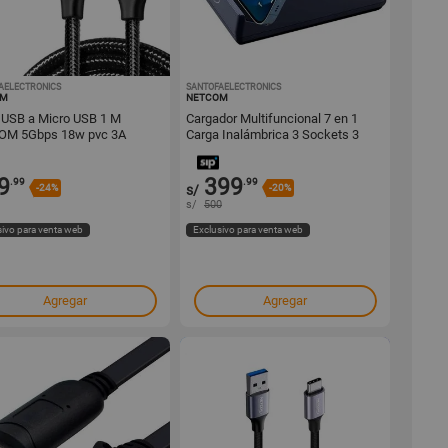
AELECTRONICS
1001297458
SANTOFAELECTRONICS
1001292647
OM
NETCOM
 USB a Micro USB 1 M
Cargador Multifuncional 7 en 1
OM 5Gbps 18w pvc 3A
Carga Inalámbrica 3 Sockets 3
Tipo C
9
399
.99
.99
-24%
s/
-20%
s/
500
sivo para venta web
Exclusivo para venta web
Agregar
Agregar