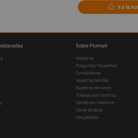
Ir a la h
destacadas
Sobre Promart
sa
Nosotros
Preguntas frecuentes
Contáctanos
Nuestras tiendas
Nuestros servicios
Trabaja con nosotros
y
Vende con nosotros
Canal de ética
Mis pedidos