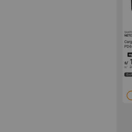
SANT
NET
Car
PD65
NET
s/
s/
2
Excl