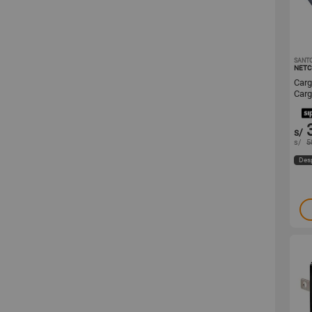
SANT
NET
Carg
Carg
Tipo
s/
s/
5
Des