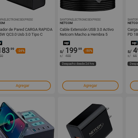
OFAELECTRONICSEXPRESS
1001783308
SANTOFAELECTRONICSEXPRESS
1001649314
SANTOF
COM
NETCOM
NETC
gador de Pared CARGA RAPIDA
Cable Extensión USB 3.0 Activo
Carga
W QC3.0 Usb 3.0 Tipo C
Netcom Macho a Hembra 5
PD 18
COM
Metros
NET
183
199
4
.99
.99
-26%
s/
-50%
s/
50
s/
400
s/
65
Despacho desde 24 hrs
Despa
Agregar
Agregar