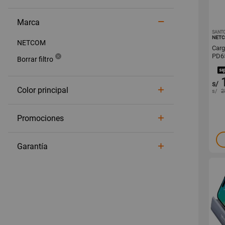
Marca
SANT
NET
NETCOM
Car
PD65
NET
s/
Color principal
s/
2
Promociones
Garantía