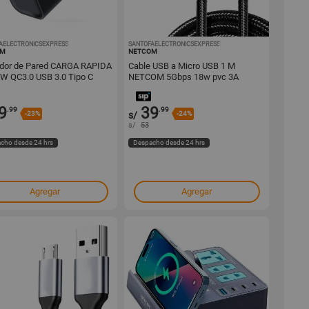
AELECTRONICSEXPRESS
1001549236
SANTOFAELECTRONICSEXPRESS
1001549213
OM
NETCOM
dor de Pared CARGA RAPIDA
Cable USB a Micro USB 1 M
W QC3.0 USB 3.0 Tipo C
NETCOM 5Gbps 18w pvc 3A
COM
9
39
.99
.99
-23%
s/
-24%
s/
53
cho desde 24 hrs
Despacho desde 24 hrs
Agregar
Agregar