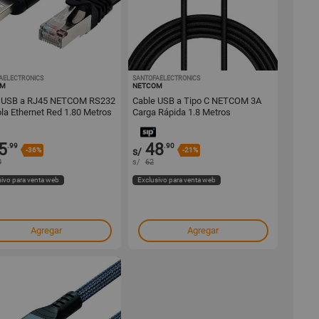
AELECTRONICS
1000525748
SANTOFAELECTRONICS
1000475821
OM
NETCOM
 USB a RJ45 NETCOM RS232
Cable USB a Tipo C NETCOM 3A
la Ethernet Red 1.80 Metros
Carga Rápida 1.8 Metros
5
48
.99
.90
-36%
s/
-21%
0
s/
62
sivo para venta web
Exclusivo para venta web
Agregar
Agregar