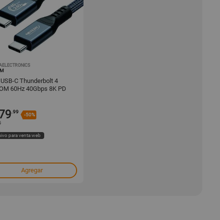
AELECTRONICS
1000453233
OM
 USB-C Thunderbolt 4
OM 60Hz 40Gbps 8K PD
1 Metro
79
.99
-50%
0
sivo para venta web
Agregar