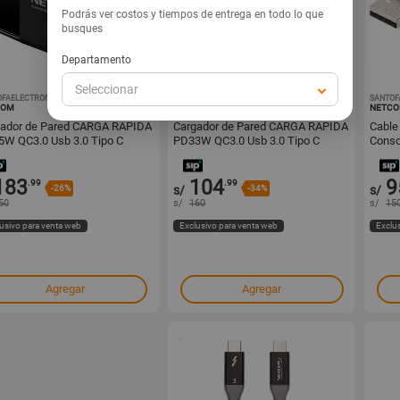
Podrás ver costos y tiempos de entrega en todo lo que
busques
Departamento
Seleccionar
OFAELECTRONICS
1000849876
SANTOFAELECTRONICS
1000849868
SANTOF
COM
NETCOM
NETC
gador de Pared CARGA RAPIDA
Cargador de Pared CARGA RAPIDA
Cable
W QC3.0 Usb 3.0 Tipo C
PD33W QC3.0 Usb 3.0 Tipo C
Conso
COM
NETCOM
183
104
9
.99
.99
-26%
s/
-34%
s/
50
s/
160
s/
15
usivo para venta web
Exclusivo para venta web
Exclu
Agregar
Agregar