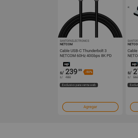
SANTOFAELECTRONICS
1000453234
SANTOF
NETCOM
NETC
Cable USB-C Thunderbolt 3
Cable
NETCOM 60Hz 40Gbps 8K PD
NETC
100W 1 Metro
240W 
239
2
.99
s/
-50%
s/
s/
480
s/
56
Exclusivo para venta web
Exclu
Agregar